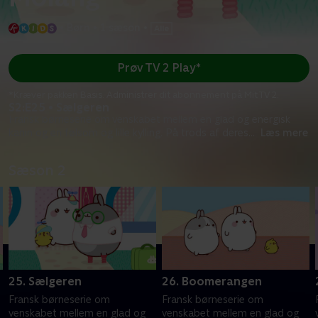
•
Børn
•
1 sæson
•
Prøv TV 2 Play*
*Kræver pakken Basis. Administrer dit abonnement på Mit TV 2.
S2:E25 • Sælgeren
Fransk børneserie om venskabet mellem en glad og energisk
kanin og en følsom og lille kylling. På trods af deres
...
Læs mere
Sæson 2
25. Sælgeren
26. Boomerangen
Fransk børneserie om
Fransk børneserie om
venskabet mellem en glad og
venskabet mellem en glad og