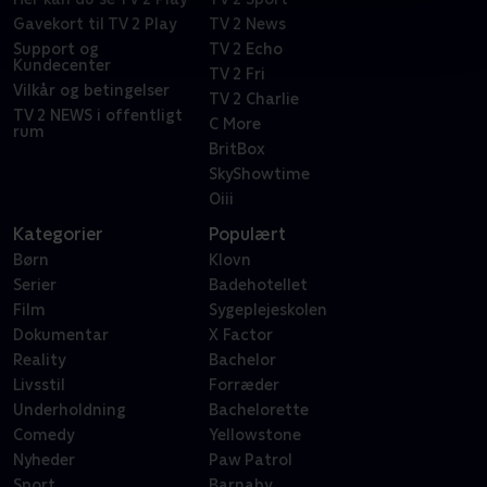
Gavekort til TV 2 Play
TV 2 News
Support og
TV 2 Echo
Kundecenter
TV 2 Fri
Vilkår og betingelser
TV 2 Charlie
TV 2 NEWS i offentligt
C More
rum
BritBox
SkyShowtime
Oiii
Kategorier
Populært
Børn
Klovn
Serier
Badehotellet
Film
Sygeplejeskolen
Dokumentar
X Factor
Reality
Bachelor
Livsstil
Forræder
Underholdning
Bachelorette
Comedy
Yellowstone
Nyheder
Paw Patrol
Sport
Barnaby