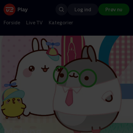
Log ind
Prøv nu
Forside
Live TV
Kategorier
Molang