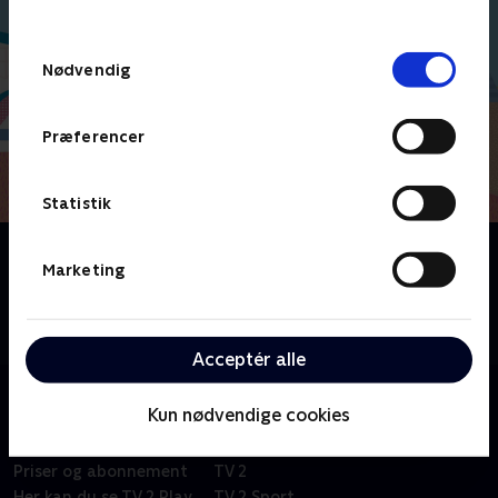
behandler dine oplysninger i
TV 2s privatlivspolitik
.
Samtykkevalg
Nødvendig
Præferencer
Statistik
Om Molang
Marketing
Fransk børneserie om venskabet mellem en glad og
energisk kanin og en følsom og lille kylling. På trods
af deres mange forskelle er de bedste venner.
Acceptér alle
Kun nødvendige cookies
Om TV 2 Play
Kanaler
Priser og abonnement
TV 2
Her kan du se TV 2 Play
TV 2 Sport