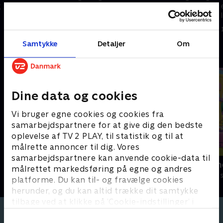
g
energisk kanin og en følsom og
energisk kanin og en følsom og
lille kylling. På trods af deres
lille kylling. På trods af deres
mange forskelle er de bedste
mange forskelle er de bedste
1. maj 2023 • 4 min
1. maj 2023 • 3 min
venner
venner
Samtykke
Detaljer
Om
Andre så også
Dine data og cookies
Vi bruger egne cookies og cookies fra
samarbejdspartnere for at give dig den bedste
oplevelse af TV 2 PLAY, til statistik og til at
målrette annoncer til dig. Vores
samarbejdspartnere kan anvende cookie-data til
Antiks
Little Charm
målrettet markedsføring på egne og andres
Børneserier • 2 sæsoner
Børneserier • 2
platforme. Du kan til- og fravælge cookies
herunder, og du kan altid trække dit samtykke
tilbage ved at klikke på ’Cookie-indstillinger’ i
bunden af siden. Læs mere om hvordan TV 2