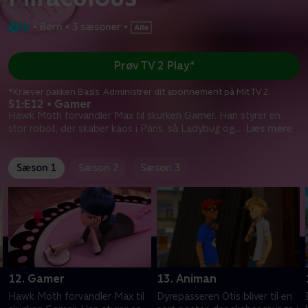
•
Børn
•
3 sæsoner
•
Prøv TV 2 Play*
*Kræver pakken Basis. Administrer dit abonnement på Mit TV 2.
S1:E12 • Gamer
Hawk Moth forvandler Max til skurken Gamer. Han styrer en
stor robot, der skaber kaos i Paris, så Ladybug og
...
Læs mere
Sæson 1
Sæson 2
Sæson 3
12. Gamer
13. Animan
Hawk Moth forvandler Max til
Dyrepasseren Otis bliver til en