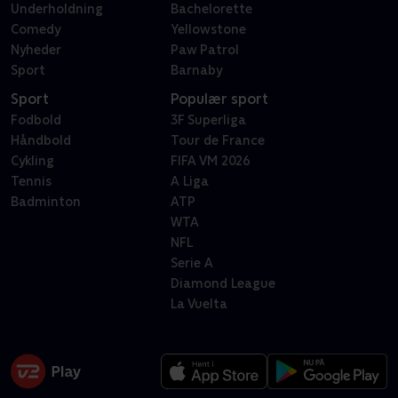
Underholdning
Bachelorette
Comedy
Yellowstone
Nyheder
Paw Patrol
Sport
Barnaby
Sport
Populær sport
Fodbold
3F Superliga
Håndbold
Tour de France
Cykling
FIFA VM 2026
Tennis
A Liga
Badminton
ATP
WTA
NFL
Serie A
Diamond League
La Vuelta