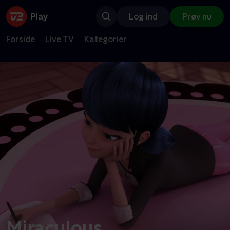
Log ind
Prøv nu
Forside
Live TV
Kategorier
Miraculous