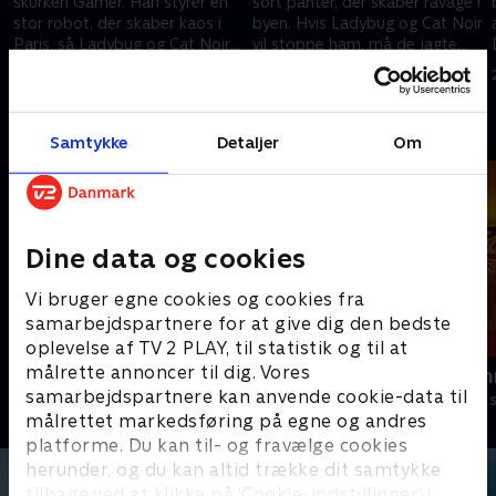
skurken Gamer. Han styrer en
sort panter, der skaber ravage i
stor robot, der skaber kaos i
byen. Hvis Ladybug og Cat Noir
Paris, så Ladybug og Cat Noir
vil stoppe ham, må de jagte
e
må stoppe ham, før det er
ham gennem den parisiske
21. december 2024 • 21 min
21. december 2024 • 21 min
game over!
jungle!
Andre så også
Samtykke
Detaljer
Om
Dine data og cookies
Vi bruger egne cookies og cookies fra
samarbejdspartnere for at give dig den bedste
oplevelse af TV 2 PLAY, til statistik og til at
målrette annoncer til dig. Vores
Totally Spies
Zorro the Ch
samarbejdspartnere kan anvende cookie-data til
Børneserier • 2 sæsoner
Børneserier • 1
målrettet markedsføring på egne og andres
platforme. Du kan til- og fravælge cookies
herunder, og du kan altid trække dit samtykke
tilbage ved at klikke på ’Cookie-indstillinger’ i