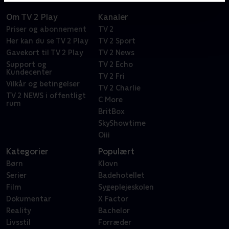
Om TV 2 Play
Kanaler
Priser og abonnement
TV 2
Her kan du se TV 2 Play
TV 2 Sport
Gavekort til TV 2 Play
TV 2 News
Support og
TV 2 Echo
Kundecenter
TV 2 Fri
Vilkår og betingelser
TV 2 Charlie
TV 2 NEWS i offentligt
C More
rum
BritBox
SkyShowtime
Oiii
Kategorier
Populært
Børn
Klovn
Serier
Badehotellet
Film
Sygeplejeskolen
Dokumentar
X Factor
Reality
Bachelor
Livsstil
Forræder