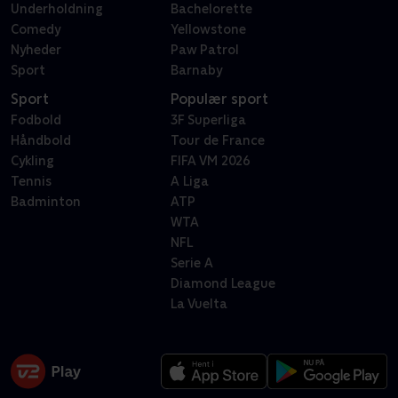
Underholdning
Bachelorette
Comedy
Yellowstone
Nyheder
Paw Patrol
Sport
Barnaby
Sport
Populær sport
Fodbold
3F Superliga
Håndbold
Tour de France
Cykling
FIFA VM 2026
Tennis
A Liga
Badminton
ATP
WTA
NFL
Serie A
Diamond League
La Vuelta