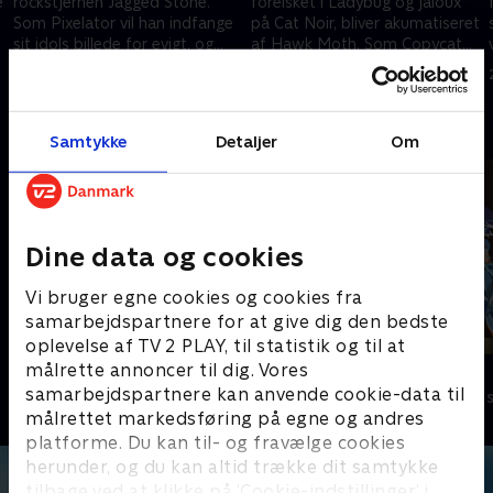
e
rockstjernen Jagged Stone.
forelsket i Ladybug og jaloux
Som Pixelator vil han indfange
på Cat Noir, bliver akumatiseret
sit idols billede for evigt, og
af Hawk Moth. Som Copycat
Ladybug og Cat Noir skal
vil han have Ladybug for sig
21. december 2024 • 21 min
21. december 2024 • 21 min
passe på blitzen!
selv!
Andre så også
Samtykke
Detaljer
Om
Dine data og cookies
Vi bruger egne cookies og cookies fra
samarbejdspartnere for at give dig den bedste
oplevelse af TV 2 PLAY, til statistik og til at
målrette annoncer til dig. Vores
Totally Spies
Mysticons
samarbejdspartnere kan anvende cookie-data til
Børneserier • 2 sæsoner
Børneserier • 1
målrettet markedsføring på egne og andres
platforme. Du kan til- og fravælge cookies
herunder, og du kan altid trække dit samtykke
tilbage ved at klikke på ’Cookie-indstillinger’ i