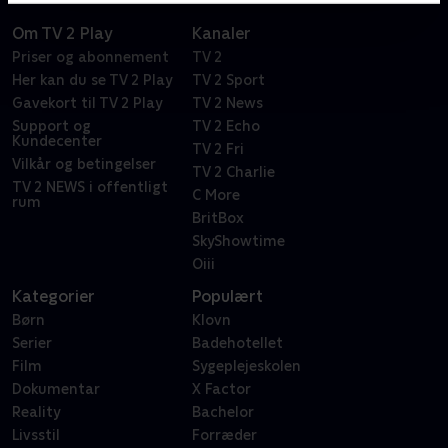
Om TV 2 Play
Kanaler
Priser og abonnement
TV 2
Her kan du se TV 2 Play
TV 2 Sport
Gavekort til TV 2 Play
TV 2 News
Support og
TV 2 Echo
Kundecenter
TV 2 Fri
Vilkår og betingelser
TV 2 Charlie
TV 2 NEWS i offentligt
C More
rum
BritBox
SkyShowtime
Oiii
Kategorier
Populært
Børn
Klovn
Serier
Badehotellet
Film
Sygeplejeskolen
Dokumentar
X Factor
Reality
Bachelor
Livsstil
Forræder