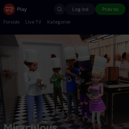
Log ind
Prøv nu
Forside
Live TV
Kategorier
Miraculous