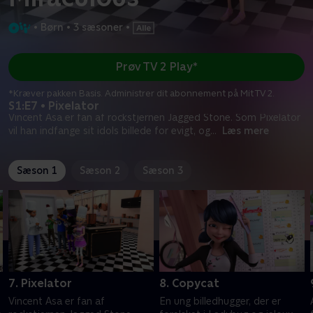
•
Børn
•
3 sæsoner
•
Prøv TV 2 Play*
*Kræver pakken Basis. Administrer dit abonnement på Mit TV 2.
S1:E7 • Pixelator
Vincent Asa er fan af rockstjernen Jagged Stone. Som Pixelator
vil han indfange sit idols billede for evigt, og
...
Læs mere
Sæson 1
Sæson 2
Sæson 3
7. Pixelator
8. Copycat
Vincent Asa er fan af
En ung billedhugger, der er