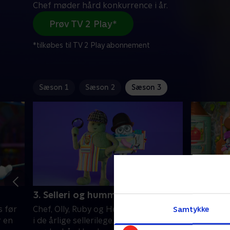
Chef møder hård konkurrence i år.
Prøv TV 2 Play*
*tilkøbes til TV 2 Play abonnement
Sæson 1
Sæson 2
Sæson 3
3. Selleri og hummus
4. Chili
Samtykke
s før
Chef, Olly, Ruby og Henry konkurrerer
Minikokke
r en
i de årlige sellerilege, men Chef
superspe