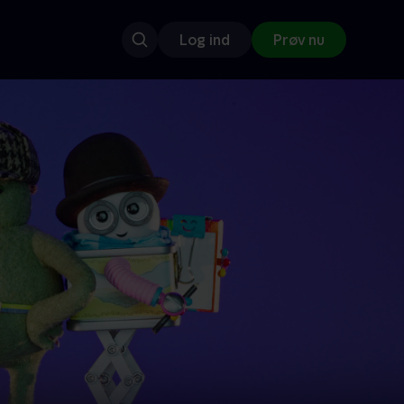
Log ind
Prøv nu