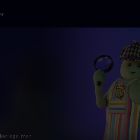
er
llerilege, men