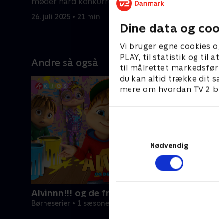
møder hård konkurrence i år.
det går ga
26. juli 2025 • 21 min
26. juli 20
Dine data og coo
Vi bruger egne cookies o
PLAY, til statistik og ti
Andre så også
til målrettet markedsfør
du kan altid trække dit s
mere om hvordan TV 2 be
Nødvendig
Alvinnn!!! og de frække jordegern
Børneserier • 1 sæsoner