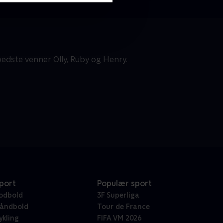
edste venner Olly, Ruby og Henry.
port
Populær sport
odbold
3F Superliga
åndbold
Tour de France
ykling
FIFA VM 2026