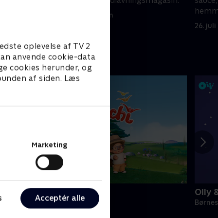
forsiden af et madlavningsmagasin.
sauce
hemme
26. juli 2025 • 21 min
26. jul
edste oplevelse af TV 2
e kan anvende cookie-data
ge cookies herunder, og
 bunden af siden. Læs
Marketing
onchhichi
Olly 
s
Acceptér alle
ørneserier • 1 sæsoner
Børnes