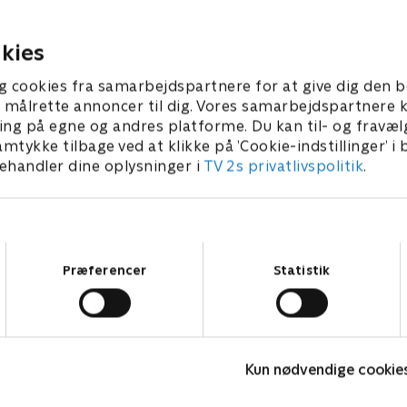
lt, da hun laver buler i den.
fejre bønnens dag.
25 • 21 min
26. juli 2025 • 21 min
kies
g cookies fra samarbejdspartnere for at give dig den b
l at målrette annoncer til dig. Vores samarbejdspartner
ing på egne og andres platforme. Du kan til- og fravæl
amtykke tilbage ved at klikke på ’Cookie-indstillinger’ i
handler dine oplysninger i
TV 2s privatlivspolitik
.
Samtykkevalg
Præferencer
Statistik
Vicke Viking
M
Kun nødvendige cookie
Børneserier • 1 sæsoner
B