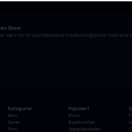
oks Show
 er vært for et plantebaseret madlavningsshow med sine b
Kategorier
Populært
S
Børn
Klovn
F
Serier
Badehotellet
H
Film
Sygeplejeskolen
C