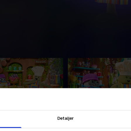
 og majsbrød
5. Bønnekage
Detaljer
n betror Olly sin
Chef og Olly lover Bonzo, at d
cielle majsbrødspande, men
en lookalike-bønnekage til 