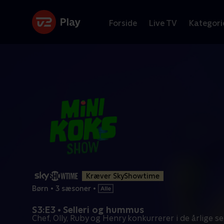
Forside
Live TV
Kategori
Kræver SkyShowtime
Børn
•
3 sæsoner
•
S3:E3 • Selleri og hummus
Chef, Olly, Ruby og Henry konkurrerer i de årlige se