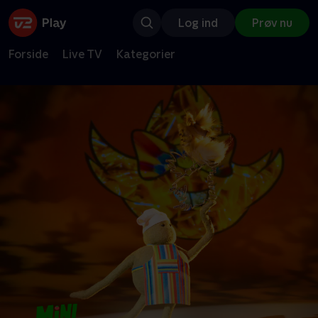
Log ind
Prøv nu
Forside
Live TV
Kategorier