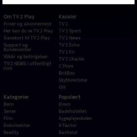
Om TV 2 Play
Kanaler
Priser og abonnement
TV 2
Her kan du se TV 2 Play
TV 2 Sport
Gavekort til TV 2 Play
TV 2 News
Support og
TV 2 Echo
Kundecenter
TV 2 Fri
Vilkår og betingelser
TV 2 Charlie
TV 2 NEWS i offentligt
C More
rum
BritBox
SkyShowtime
Oiii
Kategorier
Populært
Børn
Klovn
Serier
Badehotellet
Film
Sygeplejeskolen
Dokumentar
X Factor
Reality
Bachelor