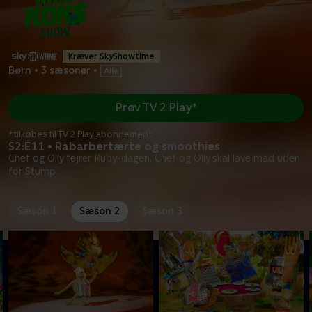
Kræver SkyShowtime
Børn
•
3 sæsoner
•
Prøv TV 2 Play*
*tilkøbes til TV 2 Play abonnement
S2:E11 • Rabarbertærte og smoothies
Chef og Olly fejrer Ruby-dagen. Chef og Olly skal lave mad uden
for Stump.
Sæson 1
Sæson 2
Sæson 3