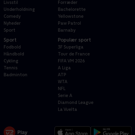
Livsstil
Forræder
Underholdning
Bachelorette
Comedy
Yellowstone
Nyheder
Paw Patrol
Sport
Barnaby
Sport
Populær sport
Fodbold
3F Superliga
Håndbold
Tour de France
Cykling
FIFA VM 2026
Tennis
A Liga
Badminton
ATP
WTA
NFL
Serie A
Diamond League
La Vuelta