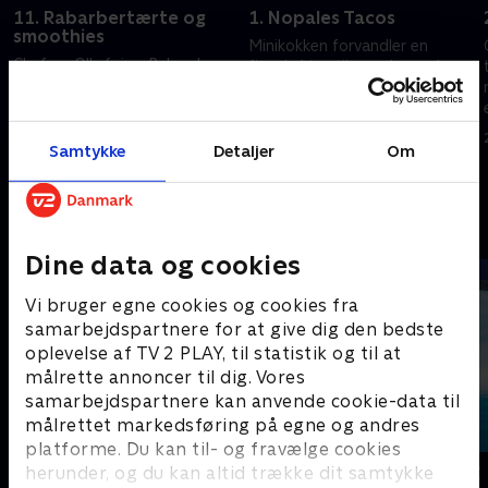
11. Rabarbertærte og
1. Nopales Tacos
smoothies
Minikokken forvandler en
Chef og Olly fejrer Ruby-dagen.
figenkaktus til nopales og lover
Chef og Olly skal lave mad
at holde sit nye forklæde rent.
uden for Stump.
26. juli 2025 • 21 min
19. april 2025 • 21 min
Samtykke
Detaljer
Om
Andre så også
Dine data og cookies
Vi bruger egne cookies og cookies fra
samarbejdspartnere for at give dig den bedste
oplevelse af TV 2 PLAY, til statistik og til at
målrette annoncer til dig. Vores
samarbejdspartnere kan anvende cookie-data til
målrettet markedsføring på egne og andres
platforme. Du kan til- og fravælge cookies
Lille prinsesse
Vicke Viking
herunder, og du kan altid trække dit samtykke