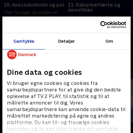
10. Avocadoshushi og poi
11. Rabarbertærte og
smoothies
Chef forsøger at modne en
Chef og Olly fejrer Ruby-dagen.
avocado helt perfekt. Chef
Chef og Olly skal lave mad
føler sig inspireret til at få
uden for Stump.
Hawaii hjem.
19. april 2025 • 21 min
19. april 2025 • 21 min
Samtykke
Detaljer
Om
Andre så også
Dine data og cookies
Vi bruger egne cookies og cookies fra
samarbejdspartnere for at give dig den bedste
oplevelse af TV 2 PLAY, til statistik og til at
målrette annoncer til dig. Vores
samarbejdspartnere kan anvende cookie-data til
målrettet markedsføring på egne og andres
platforme. Du kan til- og fravælge cookies
Alvinnn!!! og de frække jordegern
Vicke Viking
herunder, og du kan altid trække dit samtykke