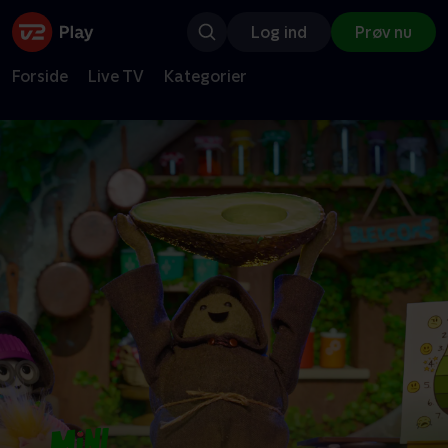
Log ind
Prøv nu
Forside
Live TV
Kategorier