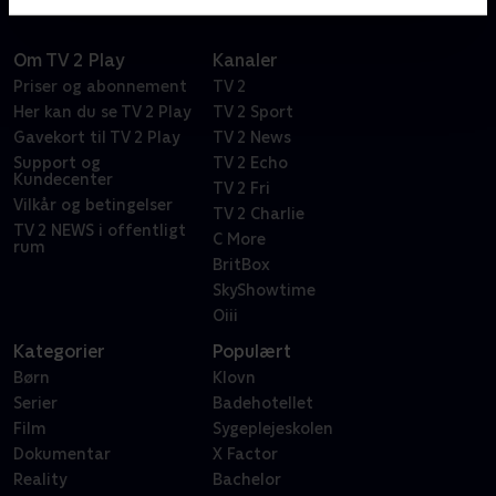
Om TV 2 Play
Kanaler
Priser og abonnement
TV 2
Her kan du se TV 2 Play
TV 2 Sport
Gavekort til TV 2 Play
TV 2 News
Support og
TV 2 Echo
Kundecenter
TV 2 Fri
Vilkår og betingelser
TV 2 Charlie
TV 2 NEWS i offentligt
C More
rum
BritBox
SkyShowtime
Oiii
Kategorier
Populært
Børn
Klovn
Serier
Badehotellet
Film
Sygeplejeskolen
Dokumentar
X Factor
Reality
Bachelor