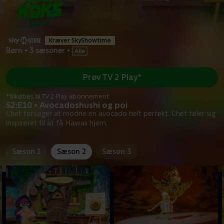
Kræver SkyShowtime
Børn
•
3 sæsoner
•
Prøv TV 2 Play*
*tilkøbes til TV 2 Play abonnement
S2:E10 • Avocadoshushi og poi
Chef forsøger at modne en avocado helt perfekt. Chef føler sig
inspireret til at få Hawaii hjem.
Sæson 1
Sæson 2
Sæson 3