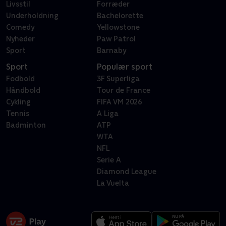
Livsstil
Forræder
Underholdning
Bachelorette
Comedy
Yellowstone
Nyheder
Paw Patrol
Sport
Barnaby
Sport
Populær sport
Fodbold
3F Superliga
Håndbold
Tour de France
Cykling
FIFA VM 2026
Tennis
A Liga
Badminton
ATP
WTA
NFL
Serie A
Diamond League
La Vuelta