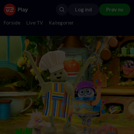
Log ind
Prøv nu
Forside
Live TV
Kategorier