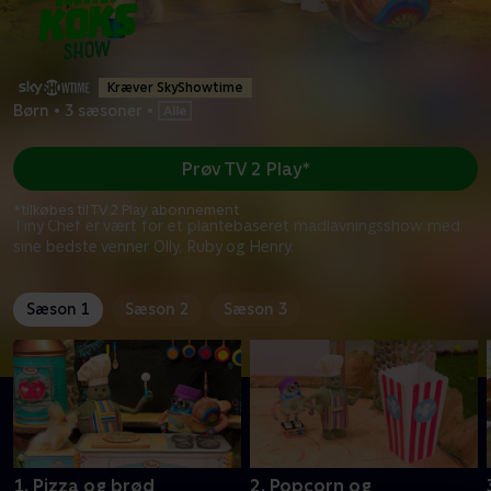
Kræver SkyShowtime
Børn
•
3 sæsoner
•
Prøv TV 2 Play*
*tilkøbes til TV 2 Play abonnement
Tiny Chef er vært for et plantebaseret madlavningsshow med
sine bedste venner Olly, Ruby og Henry.
Sæson 1
Sæson 2
Sæson 3
1. Pizza og brød
2. Popcorn og