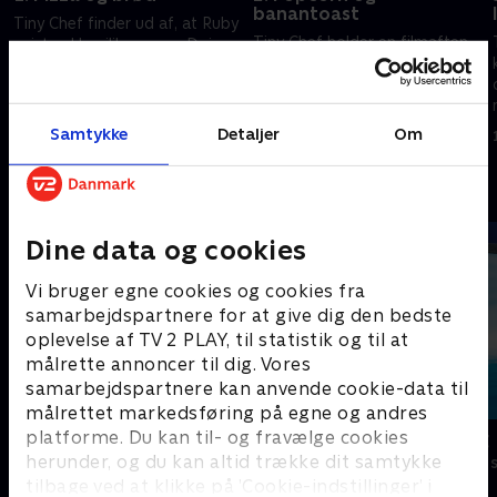
banantoast
Tiny Chef finder ud af, at Ruby
Tiny Chef holder en filmaften
spiste al basilikummen. Dejen,
for sine venner. Han forsøger
han bager for at lave brød,
at lave banantoast.
bliver puffy.
1. august 2023 • 21 min
1. august 2023 • 21 min
Samtykke
Detaljer
Om
Andre så også
Dine data og cookies
Vi bruger egne cookies og cookies fra
samarbejdspartnere for at give dig den bedste
oplevelse af TV 2 PLAY, til statistik og til at
målrette annoncer til dig. Vores
samarbejdspartnere kan anvende cookie-data til
målrettet markedsføring på egne og andres
platforme. Du kan til- og fravælge cookies
Lille prinsesse
Vicke Viking
herunder, og du kan altid trække dit samtykke
Børneserier • 3 sæsoner
Børneserier • 1
tilbage ved at klikke på ’Cookie-indstillinger’ i