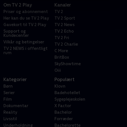
Om TV 2 Play
Kanaler
Priser og abonnement
TV 2
Her kan du se TV 2 Play
TV 2 Sport
Gavekort til TV 2 Play
TV 2 News
Support og
TV 2 Echo
Kundecenter
TV 2 Fri
Vilkår og betingelser
TV 2 Charlie
TV 2 NEWS i offentligt
C More
rum
BritBox
SkyShowtime
Oiii
Kategorier
Populært
Børn
Klovn
Serier
Badehotellet
Film
Sygeplejeskolen
Dokumentar
X Factor
Reality
Bachelor
Livsstil
Forræder
Underholdning
Bachelorette