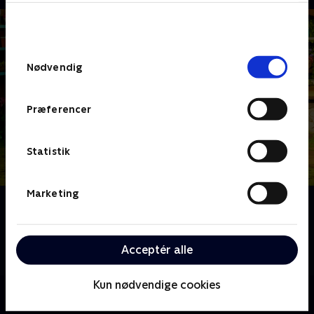
bunden af siden. Læs mere om hvordan TV 2
behandler dine oplysninger i
TV 2s privatlivspolitik
.
Samtykkevalg
Nødvendig
Præferencer
Statistik
Marketing
Om Minikoks Show
Tiny Chef er vært for et plantebaseret
madlavningsshow med sine bedste venner Olly, Ruby
Acceptér alle
og Henry.
Kun nødvendige cookies