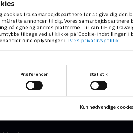
kies
g cookies fra samarbejdspartnere for at give dig den b
l at målrette annoncer til dig. Vores samarbejdspartner
ing på egne og andres platforme. Du kan til- og fravæl
amtykke tilbage ved at klikke på ’Cookie-indstillinger’ i
handler dine oplysninger i
TV 2s privatlivspolitik
.
Samtykkevalg
Præferencer
Statistik
Låst inde for livet
K
v
Dokumentar • 1 sæsoner
2
Kun nødvendige cookie