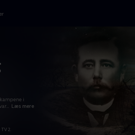
er
g
vskampene i
var
...
Læs mere
 TV 2.