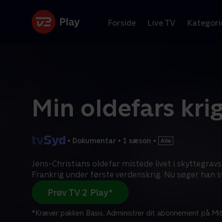
Forside
Live TV
Kategori
Min oldefars kri
•
Dokumentar
•
1 sæson
•
Jens-Christians oldefar mistede livet i skyttegra
Frankrig under første verdenskrig. Nu søger han s
Prøv TV 2 Play*
*Kræver pakken Basis. Administrer dit abonnement på Mit