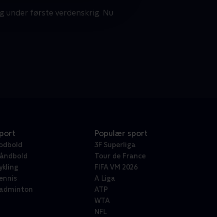
ig under første verdenskrig. Nu
port
Populær sport
odbold
3F Superliga
åndbold
Tour de France
ykling
FIFA VM 2026
ennis
A Liga
adminton
ATP
WTA
NFL