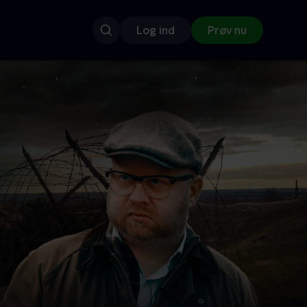
Log ind
Prøv nu