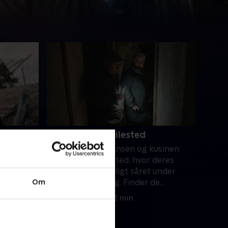
4. Det sidste hvilested
e rejser
Jens-Christian Hansen og kusinen
egionen i
Lotte finder det sted, hvor deres
ttegrave,
oldefar blev dødeligt såret under
Om
under
første verdenskrig. Finder de
oldefarens sidste hvilested?.
28. august 2024 • 22 min