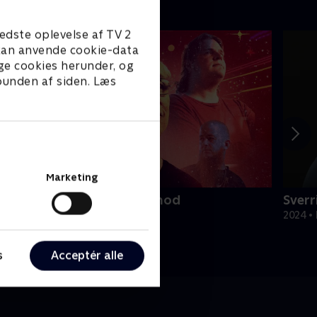
edste oplevelse af TV 2
e kan anvende cookie-data
ge cookies herunder, og
 bunden af siden. Læs
Marketing
im Kanonarm og rejsen mod
Sverr
erdensrekorden
2024 •
021 • Dokumentar • 1 t. 36 min
s
Acceptér alle