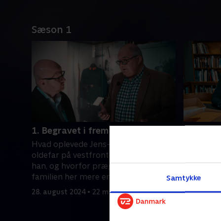
Sæson 1
1. Begravet i fremmed muld
2. Sporet
Hvad oplevede Jens-Christians
Gemt i his
oldefar på vestfronten, hvor faldt
Christian 
han, og hvorfor præger tabet forsat
hvor oldef
familien her mere end 100 år senere?.
intense s
Samtykke
28. august 2024 • 22 min
28. august