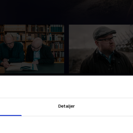
 fører til Frankrig
3. Livet i skyttegravene
toriske arkiver finder Jens-
Sammen med sin kusine Lott
spor, der fører til Frankrig,
Jens-Christian til Argonne-r
aren mistede livet i de
Frankrig for at finde de sky
Detaljer
kyttegravskampe i Argonne-
som oldefaren kæmpede i 
regionen. .
første verdenskrig
 2024 • 22 min
28. august 2024 • 22 min