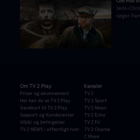
Om Min ol
Jens-Chri
søger han
Om TV 2 Play
Kanaler
Priser og abonnement
TV 2
Her kan du se TV 2 Play
TV 2 Sport
Gavekort til TV 2 Play
TV 2 News
Support og Kundecenter
TV 2 Echo
Vilkår og betingelser
TV 2 Fri
TV 2 NEWS i offentligt rum
TV 2 Charlie
C More