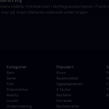
defars krig
stians oldefar mistede livet i skyttegravskampene i Frankr
 svar på, hvad oldefaren oplevede under krigen
Kategorier
Populært
S
Børn
Klovn
F
Serier
Badehotellet
H
Film
Sygeplejeskolen
C
Dokumentar
X Factor
T
Reality
Bachelor
B
Livsstil
Forræder
Underholdning
Bachelorette