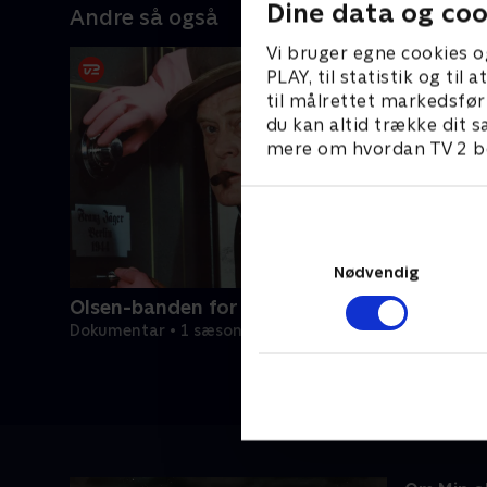
Dine data og coo
Andre så også
Vi bruger egne cookies o
PLAY, til statistik og ti
til målrettet markedsfør
du kan altid trække dit s
mere om hvordan TV 2 be
Nødvendig
Olsen-banden for altid
Dokumentar • 1 sæsoner