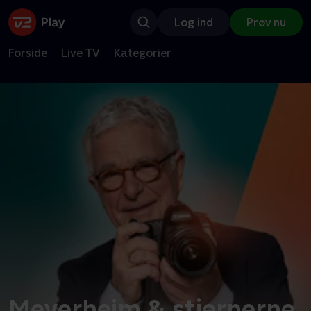
Log ind
Prøv nu
Forside
Live TV
Kategorier
Meyerheim & stjernerne