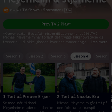
•
TV-Shows
•
5 sæsoner
•
Prøv TV 2 Play*
*Kræver pakken Basis. Administrer dit abonnement på Mit TV 2.
Michael Meyerheim har forladt det trygge talkshowstudie og
træder nu ud i virkeligheden, hvor han møder nogle
...
Læs mere
Sæson 1
Sæson 2
Sæson 3
Sæson 4
Sæson 5
1. Tæt på Preben Elkjær
2. Tæt på Nicolas Bro
Se med, når Michael
Michael Meyerheim går tæt på
Meyerheim møder den danske
den folkekære skuespiller