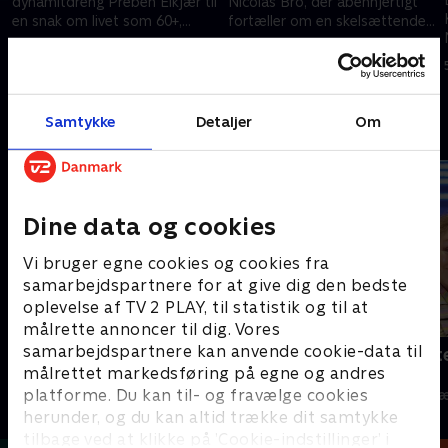
s
dynamitdreng Preben Elkjær til
Nicolas Bro, der åbenhjertigt
en snak om livet som 60+,
fortæller om en skelsættende
inden han udfordrer ham til en
oplevelse midt på scenen på
29. august 2021 • 44 min
29. august 2021 • 45 min
drabelig duel.
Det Kgl. Teater.
Samtykke
Detaljer
Om
Andre så også
Dine data og cookies
Vi bruger egne cookies og cookies fra
samarbejdspartnere for at give dig den bedste
oplevelse af TV 2 PLAY, til statistik og til at
målrette annoncer til dig. Vores
samarbejdspartnere kan anvende cookie-data til
Spørg Charlie
Søs og Kirst
målrettet markedsføring på egne og andres
grin
TV-Shows • 15 sæsoner
platforme. Du kan til- og fravælge cookies
TV-Shows • 2 s
herunder, og du kan altid trække dit samtykke
tilbage ved at klikke på ’Cookie-indstillinger’ i