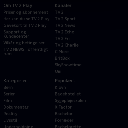
Om TV 2 Play
Kanaler
Priser og abonnement
TV 2
Her kan du se TV 2 Play
TV 2 Sport
Gavekort til TV 2 Play
TV 2 News
Support og
TV 2 Echo
Kundecenter
TV 2 Fri
Vilkår og betingelser
TV 2 Charlie
TV 2 NEWS i offentligt
C More
rum
BritBox
SkyShowtime
Oiii
Kategorier
Populært
Børn
Klovn
Serier
Badehotellet
Film
Sygeplejeskolen
Dokumentar
X Factor
Reality
Bachelor
Livsstil
Forræder
Underholdning
Bachelorette