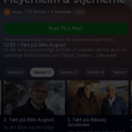
•
TV-Shows
•
5 sæsoner
•
Prøv TV 2 Play*
*Kræver pakken Basis. Administrer dit abonnement på Mit TV 2.
S2:E2 • Tæt på Bille August
Se det åbne og personlige portræt af manden, der har givet os
udødelige filmklassikere som 'Zappa', 'Busters
...
Læs mere
Sæson 1
Sæson 2
Sæson 3
Sæson 4
Sæson 5
2. Tæt på Bille August
1. Tæt på Nikolaj
Jacobsen
Se det åbne og personlige