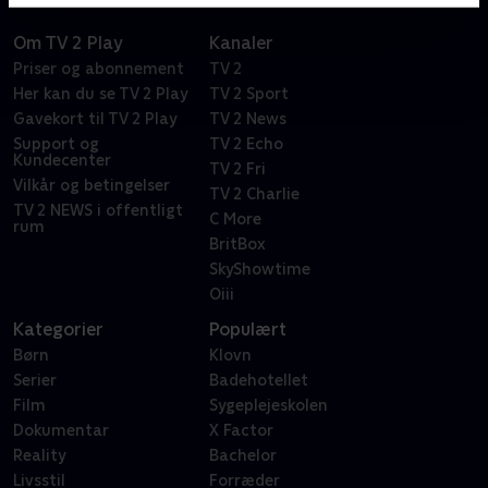
Om TV 2 Play
Kanaler
Priser og abonnement
TV 2
Her kan du se TV 2 Play
TV 2 Sport
Gavekort til TV 2 Play
TV 2 News
Support og
TV 2 Echo
Kundecenter
TV 2 Fri
Vilkår og betingelser
TV 2 Charlie
TV 2 NEWS i offentligt
C More
rum
BritBox
SkyShowtime
Oiii
Kategorier
Populært
Børn
Klovn
Serier
Badehotellet
Film
Sygeplejeskolen
Dokumentar
X Factor
Reality
Bachelor
Livsstil
Forræder