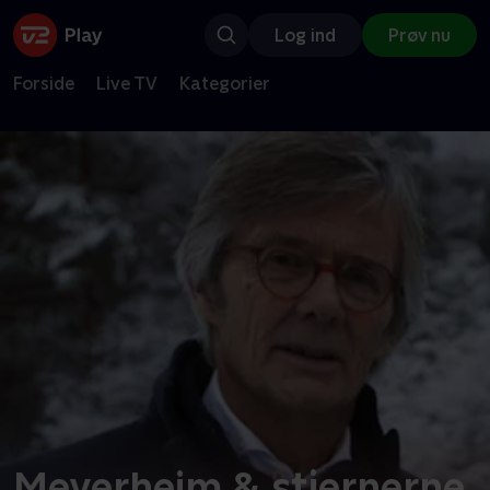
Log ind
Prøv nu
Forside
Live TV
Kategorier
Meyerheim & stjernerne