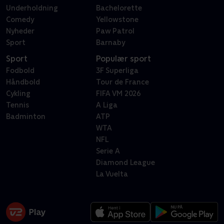
Underholdning
Bachelorette
Comedy
Yellowstone
Nyheder
Paw Patrol
Sport
Barnaby
Sport
Populær sport
Fodbold
3F Superliga
Håndbold
Tour de France
Cykling
FIFA VM 2026
Tennis
A Liga
Badminton
ATP
WTA
NFL
Serie A
Diamond League
La Vuelta