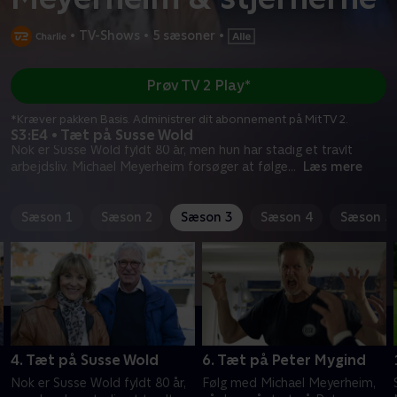
•
TV-Shows
•
5 sæsoner
•
Prøv TV 2 Play*
*Kræver pakken Basis. Administrer dit abonnement på Mit TV 2.
S3:E4 • Tæt på Susse Wold
Nok er Susse Wold fyldt 80 år, men hun har stadig et travlt
arbejdsliv. Michael Meyerheim forsøger at følge
...
Læs mere
Sæson 1
Sæson 2
Sæson 3
Sæson 4
Sæson 5
4. Tæt på Susse Wold
6. Tæt på Peter Mygind
Nok er Susse Wold fyldt 80 år,
Følg med Michael Meyerheim,