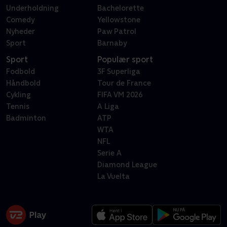
Underholdning
Bachelorette
Comedy
Yellowstone
Nyheder
Paw Patrol
Sport
Barnaby
Sport
Populær sport
Fodbold
3F Superliga
Håndbold
Tour de France
Cykling
FIFA VM 2026
Tennis
A Liga
Badminton
ATP
WTA
NFL
Serie A
Diamond League
La Vuelta