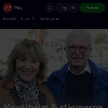
Log ind
Prøv nu
Forside
Live TV
Kategorier
Meyerheim & stjernerne