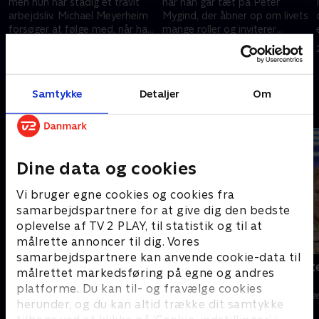
men hun har stadig et travlt
når han går tæt på Peter
arbejdsliv. Michael Meyerheim
Mygind, der åbner op om livets
forsøger at følge med, når han
mange roller og inviterer
stiller skarpt på
Meyerheim med til sin første
17. februar 2020 • 40 min
2. marts 2020 • 40 min
skuespillerinden.
sangtime i 30 år.
Samtykke
Detaljer
Om
Andre så også
Dine data og cookies
Vi bruger egne cookies og cookies fra
samarbejdspartnere for at give dig den bedste
oplevelse af TV 2 PLAY, til statistik og til at
målrette annoncer til dig. Vores
samarbejdspartnere kan anvende cookie-data til
Spørg Charlie
Søs og Kirst
målrettet markedsføring på egne og andres
grin
TV-Shows • 15 sæsoner
platforme. Du kan til- og fravælge cookies
TV-Shows • 2 s
herunder, og du kan altid trække dit samtykke