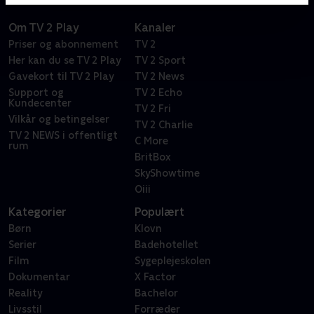
Om TV 2 Play
Kanaler
Priser og abonnement
TV 2
Her kan du se TV 2 Play
TV 2 Sport
Gavekort til TV 2 Play
TV 2 News
Support og
TV 2 Echo
Kundecenter
TV 2 Fri
Vilkår og betingelser
TV 2 Charlie
TV 2 NEWS i offentligt
C More
rum
BritBox
SkyShowtime
Oiii
Kategorier
Populært
Børn
Klovn
Serier
Badehotellet
Film
Sygeplejeskolen
Dokumentar
X Factor
Reality
Bachelor
Livsstil
Forræder