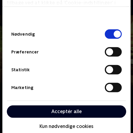
tilbage ved at klikke på ’Cookie-indstillinger’ i
bunden af siden. Læs mere om hvordan TV 2
behandler dine oplysninger i
TV 2s privatlivspolitik
.
Samtykkevalg
Nødvendig
Præferencer
Statistik
Marketing
Om Make it at Market
Sammen med eksperter guider værten Dom Chinea
Acceptér alle
en gruppe amatørhåndværkere, der har ambitionen
om at blive iværksættere.
Kun nødvendige cookies