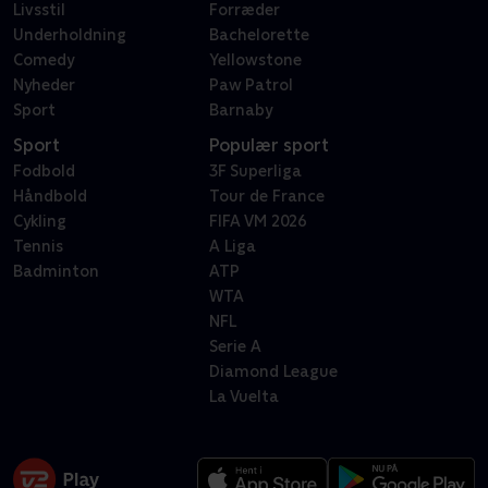
Livsstil
Forræder
Underholdning
Bachelorette
Comedy
Yellowstone
Nyheder
Paw Patrol
Sport
Barnaby
Sport
Populær sport
Fodbold
3F Superliga
Håndbold
Tour de France
Cykling
FIFA VM 2026
Tennis
A Liga
Badminton
ATP
WTA
NFL
Serie A
Diamond League
La Vuelta