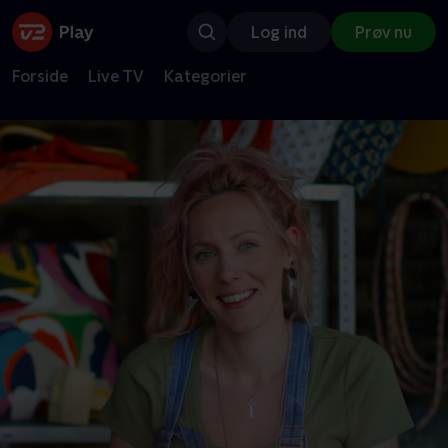
Log ind
Prøv nu
Forside
Live TV
Kategorier