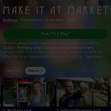
•
Dokumentar
•
2 sæsoner
•
Prøv TV 2 Play*
*Kræver pakken Favorit. Administrer dit abonnement på Mit TV 2.
S2:E2 • Pottery and Contemporary Upholstery
Emily er nødt til at finde en ny måde at sælge sin keramik på,
efter hun fik en hjerneskade. Hayley er en dygtig
...
Læs mere
Sæson 1
Sæson 2
2. Pottery and
3. Willow Weawing and