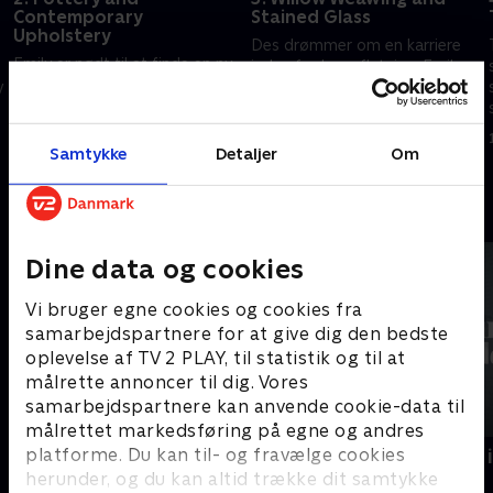
Contemporary
Stained Glass
Upholstery
Des drømmer om en karriere
Emily er nødt til at finde en ny
inden for kurvefletning. Emily
måde at sælge sin keramik på,
y
arbejder med glasmaleri og
efter hun fik en hjerneskade.
lider af bedragersyndrom, og
Hayley er en dygtig
det hæmmer hende.
10. april 2024 • 45 min
møbelpolstrer, men skiller sig
Samtykke
Detaljer
Om
10. april 2024 • 45 min
ikke nok ud.
Andre så også
Dine data og cookies
Vi bruger egne cookies og cookies fra
samarbejdspartnere for at give dig den bedste
oplevelse af TV 2 PLAY, til statistik og til at
målrette annoncer til dig. Vores
samarbejdspartnere kan anvende cookie-data til
målrettet markedsføring på egne og andres
platforme. Du kan til- og fravælge cookies
Verdens største opdagelser
Som sunket i
herunder, og du kan altid trække dit samtykke
Dokumentar • 2 sæsoner
Dokumentar