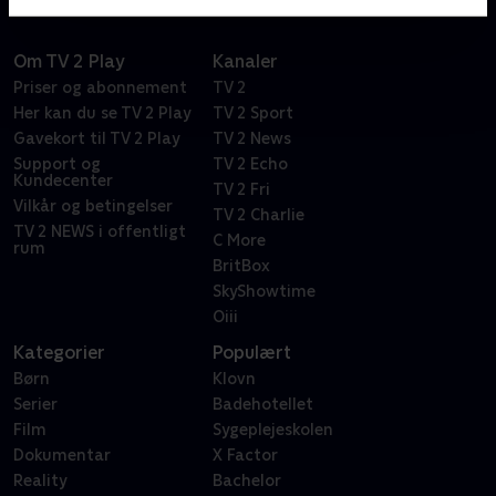
Om TV 2 Play
Kanaler
Priser og abonnement
TV 2
Her kan du se TV 2 Play
TV 2 Sport
Gavekort til TV 2 Play
TV 2 News
Support og
TV 2 Echo
Kundecenter
TV 2 Fri
Vilkår og betingelser
TV 2 Charlie
TV 2 NEWS i offentligt
C More
rum
BritBox
SkyShowtime
Oiii
Kategorier
Populært
Børn
Klovn
Serier
Badehotellet
Film
Sygeplejeskolen
Dokumentar
X Factor
Reality
Bachelor