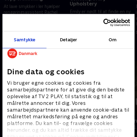
Upholstery
At lave smykker i ler hjælper
Emily er nødt til at finde en ny
rengøringsassistent Rachel
måde at sælge sin keramik på,
med at håndtere sin angst. Roy
efter hun fik en hjerneskade.
har sagt sit job op og skal nu
Hayley er en dygtig
leve af det, han tjener som
10. april 2024 • 45 min
møbelpolstrer, men skiller sig
kobbersmed.
10. april 2024 • 45 min
Samtykke
Detaljer
Om
ikke nok ud.
Andre så også
Dine data og cookies
Vi bruger egne cookies og cookies fra
samarbejdspartnere for at give dig den bedste
oplevelse af TV 2 PLAY, til statistik og til at
målrette annoncer til dig. Vores
samarbejdspartnere kan anvende cookie-data til
målrettet markedsføring på egne og andres
Verdens største opdagelser
Et lig i have
platforme. Du kan til- og fravælge cookies
Dokumentar • 2 sæsoner
Dokumentar • 1
herunder, og du kan altid trække dit samtykke
tilbage ved at klikke på ’Cookie-indstillinger’ i