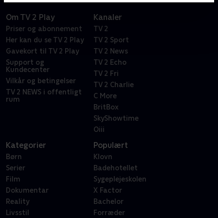
Om TV 2 Play
Kanaler
Priser og abonnement
TV 2
Her kan du se TV 2 Play
TV 2 Sport
Gavekort til TV 2 Play
TV 2 News
Support og
TV 2 Echo
Kundecenter
TV 2 Fri
Vilkår og betingelser
TV 2 Charlie
TV 2 NEWS i offentligt
C More
rum
BritBox
SkyShowtime
Oiii
Kategorier
Populært
Børn
Klovn
Serier
Badehotellet
Film
Sygeplejeskolen
Dokumentar
X Factor
Reality
Bachelor
Livsstil
Forræder