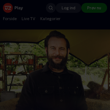
Log ind
Prøv nu
Forside
Live TV
Kategorier