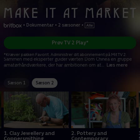
•
Dokumentar
•
2 sæsoner
•
Prøv TV 2 Play*
*Kræver pakken Favorit. Administrer dit abonnement på Mit TV 2.
Sammen med eksperter guider værten Dom Chinea en gruppe
amatørhåndværkere, der har ambitionen om at
...
Læs mere
Sæson 1
Sæson 2
1. Clay Jewellery and
2. Pottery and
Coppersmithing
Contemporary