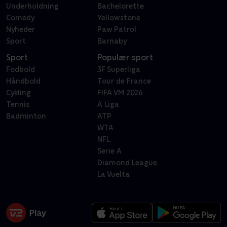
Underholdning
Bachelorette
Comedy
Yellowstone
Nyheder
Paw Patrol
Sport
Barnaby
Sport
Populær sport
Fodbold
3F Superliga
Håndbold
Tour de France
Cykling
FIFA VM 2026
Tennis
A Liga
Badminton
ATP
WTA
NFL
Serie A
Diamond League
La Vuelta