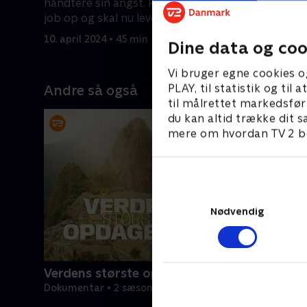
håndtere sin angst. Roy har sagt sit
en hjerne
job op og skal nu leve af det, han
møbelpolst
tjener som kobbersmed.
nok ud.
10. april 2024 • 45 min
10. april 2
Dine data og coo
Vi bruger egne cookies o
PLAY, til statistik og ti
Andre så også
til målrettet markedsfør
du kan altid trække dit s
mere om hvordan TV 2 be
Nødvendig
Verdens største opdagelser
Dokumentar • 2 sæsoner