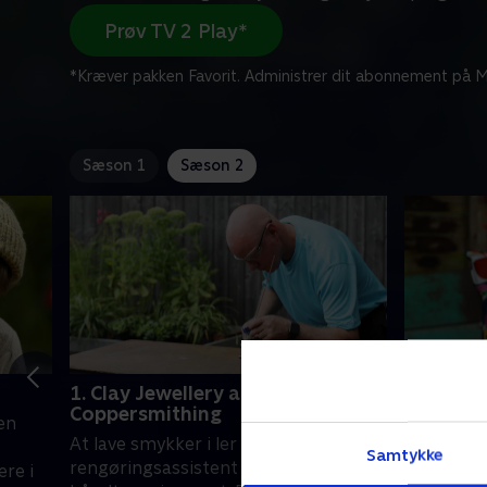
Prøv TV 2 Play*
*Kræver pakken Favorit. Administrer dit abonnement på Mi
Sæson 1
Sæson 2
1. Clay Jewellery and
2. Pott
Coppersmithing
Upholst
en
At lave smykker i ler hjælper
Emily er n
Samtykke
rengøringsassistent Rachel med at
at sælge s
ere i