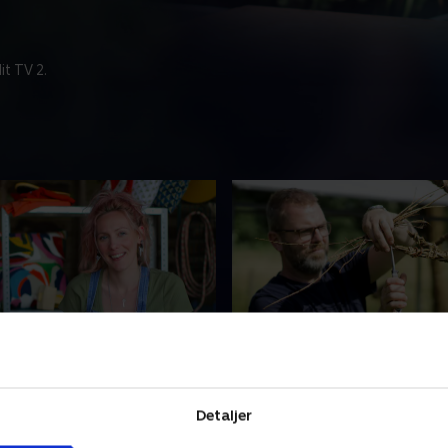
t TV 2.
ery and Contemporary
3. Willow Weawing and S
ery
Glass
ødt til at finde en ny måde
Des drømmer om en karrier
Detaljer
in keramik på, efter hun fik
for kurvefletning. Emily ar