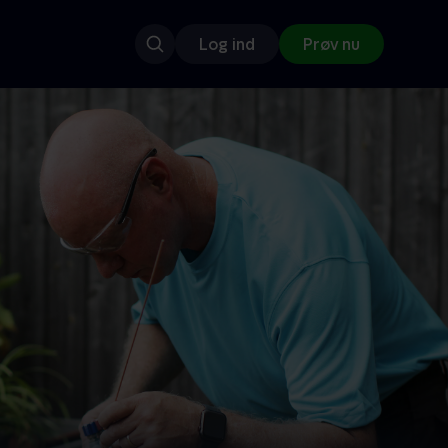
Log ind
Prøv nu