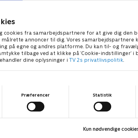
skade. Hayley er en dygtig
glasmaleri og lider af
rer, men skiller sig ikke
bedragersyndrom, og det
hende.
024 • 45 min
10. april 2024 • 45 min
kies
g cookies fra samarbejdspartnere for at give dig den b
l at målrette annoncer til dig. Vores samarbejdspartner
ing på egne og andres platforme. Du kan til- og fravæl
amtykke tilbage ved at klikke på ’Cookie-indstillinger’ i
handler dine oplysninger i
TV 2s privatlivspolitik
.
Samtykkevalg
Præferencer
Statistik
Et lig i haven
S
Kun nødvendige cookie
Dokumentar • 1 sæsoner
D