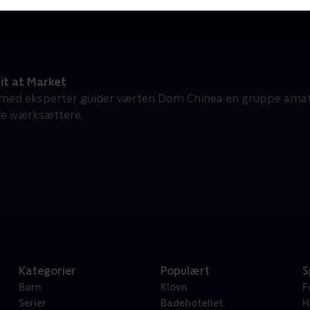
it at Market
ed eksperter guider værten Dom Chinea en gruppe amat
ve iværksættere.
Kategorier
Populært
S
Børn
Klovn
F
Serier
Badehotellet
H