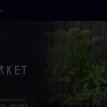
er
 Rachel med at
 nu
...
Læs mere