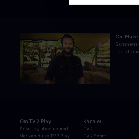
Om Make 
Sammen m
om at bli
Om TV 2 Play
Kanaler
Priser og abonnement
TV 2
Her kan du se TV 2 Play
TV 2 Sport