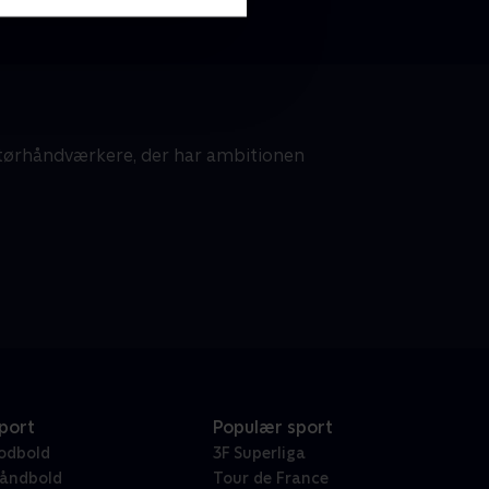
ørhåndværkere, der har ambitionen
port
Populær sport
odbold
3F Superliga
åndbold
Tour de France