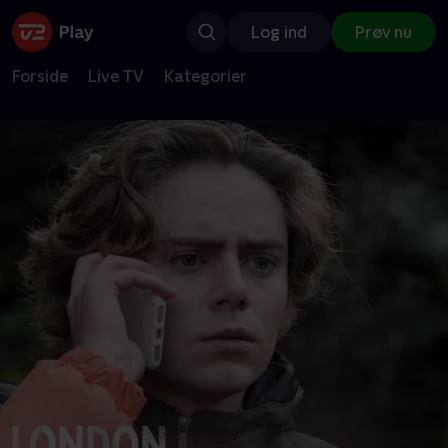
Log ind
Prøv nu
Forside
Live TV
Kategorier