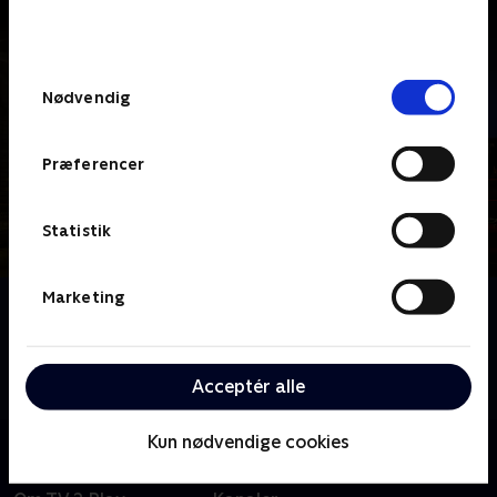
bunden af siden. Læs mere om hvordan TV 2
behandler dine oplysninger i
TV 2s privatlivspolitik
.
Samtykkevalg
Nødvendig
Præferencer
Statistik
Marketing
Om London Kills
Brutale mord, forsvundne personer og mørke
motiver er alle hverdagskost for Storbritanniens
Acceptér alle
hårdeste elitestyrke af kriminalbetjente.
Kun nødvendige cookies