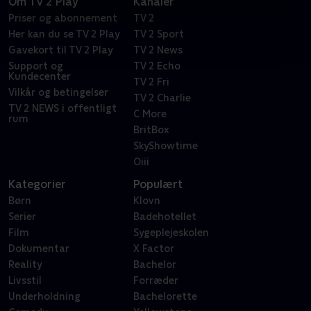
Om TV 2 Play
Kanaler
Priser og abonnement
TV 2
Her kan du se TV 2 Play
TV 2 Sport
Gavekort til TV 2 Play
TV 2 News
Support og
TV 2 Echo
Kundecenter
TV 2 Fri
Vilkår og betingelser
TV 2 Charlie
TV 2 NEWS i offentligt
C More
rum
BritBox
SkyShowtime
Oiii
Kategorier
Populært
Børn
Klovn
Serier
Badehotellet
Film
Sygeplejeskolen
Dokumentar
X Factor
Reality
Bachelor
Livsstil
Forræder
Underholdning
Bachelorette