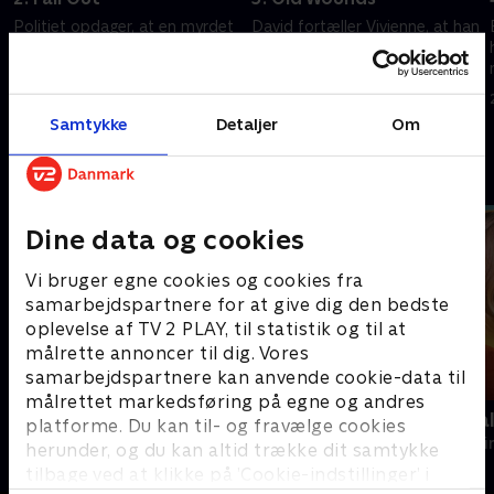
Politiet opdager, at en myrdet
David fortæller Vivienne, at han
betjent holdt på en mørk
ikke føler, at de kan arbejde
hemmelighed. David skjuler
sammen længere.
sandheden for Vivienne.
22. januar 2025 • 45 min
22. januar 2025 • 45 min
Samtykke
Detaljer
Om
Andre så også
Dine data og cookies
Vi bruger egne cookies og cookies fra
samarbejdspartnere for at give dig den bedste
oplevelse af TV 2 PLAY, til statistik og til at
målrette annoncer til dig. Vores
samarbejdspartnere kan anvende cookie-data til
målrettet markedsføring på egne og andres
The Hunting Party
Mord på Mal
platforme. Du kan til- og fravælge cookies
Krimi & Spænding • 2 sæsoner
Krimi & Spændi
herunder, og du kan altid trække dit samtykke
tilbage ved at klikke på ’Cookie-indstillinger’ i