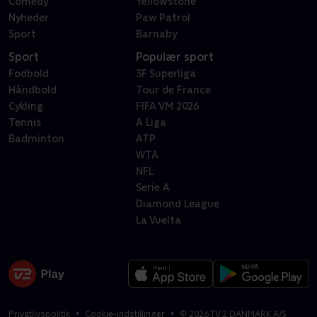
Comedy
Yellowstone
Nyheder
Paw Patrol
Sport
Barnaby
Sport
Populær sport
Fodbold
3F Superliga
Håndbold
Tour de France
Cykling
FIFA VM 2026
Tennis
A Liga
Badminton
ATP
WTA
NFL
Serie A
Diamond League
La Vuelta
Privatlivspolitik
Cookie-indstillinger
©
2026
TV 2 DANMARK A/S