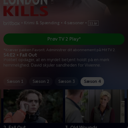
•
Krimi & Spænding
•
4 sæsoner
•
Prøv TV 2 Play*
*Kræver pakken Favorit. Administrer dit abonnement på Mit TV 2.
S4:E2 • Fall Out
Politiet opdager, at en myrdet betjent holdt på en mørk
hemmelighed. David skjuler sandheden for Vivienne.
Sæson 1
Sæson 2
Sæson 3
Sæson 4
2. Fall Out
3. Old Wounds