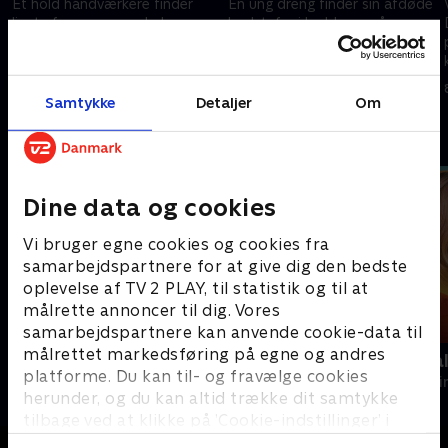
Et hold håndværkere finder
En ung dreng finder sin afdøde
liget af en ung mand, der er
bedstefar i kælderen på en
blevet kvalt.
pub.
8. maj 2023 • 45 min
8. maj 2023 • 45 min
Samtykke
Detaljer
Om
Andre så også
Dine data og cookies
Vi bruger egne cookies og cookies fra
samarbejdspartnere for at give dig den bedste
oplevelse af TV 2 PLAY, til statistik og til at
målrette annoncer til dig. Vores
samarbejdspartnere kan anvende cookie-data til
målrettet markedsføring på egne og andres
The Hunting Party
Mord på Mal
platforme. Du kan til- og fravælge cookies
Krimi & Spænding • 2 sæsoner
Krimi & Spændi
herunder, og du kan altid trække dit samtykke
tilbage ved at klikke på ’Cookie-indstillinger’ i
bunden af siden. Læs mere om hvordan TV 2