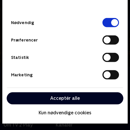
behandler dine oplysninger i
TV 2s privatlivspolitik
.
Samtykkevalg
Nødvendig
Præferencer
Statistik
Om London Kills
Marketing
Brutale mord, forsvundne personer og mørke
motiver er alle hverdagskost for Storbritanniens
hårdeste elitestyrke af kriminalbetjente.
Acceptér alle
Kun nødvendige cookies
Om TV 2 Play
Kanaler