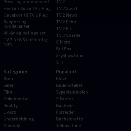
Priser og abonnement
TV 2
Her kan du se TV 2 Play
TV 2 Sport
Gavekort til TV 2 Play
TV 2 News
Support og
TV 2 Echo
Kundecenter
TV 2 Fri
Vilkår og betingelser
TV 2 Charlie
TV 2 NEWS i offentligt
C More
rum
BritBox
SkyShowtime
Oiii
Kategorier
Populært
Børn
Klovn
Serier
Badehotellet
Film
Sygeplejeskolen
Dokumentar
X Factor
Reality
Bachelor
Livsstil
Forræder
Underholdning
Bachelorette
Comedy
Yellowstone