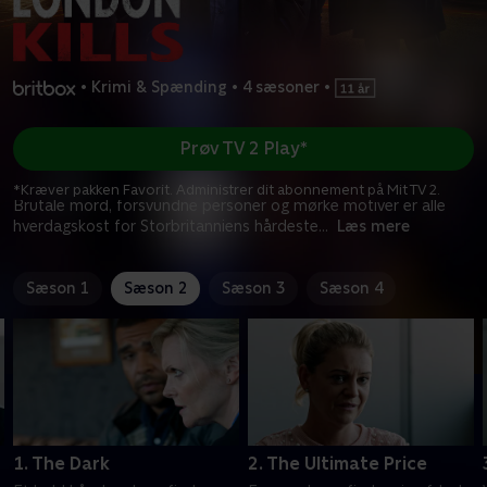
•
Krimi & Spænding
•
4 sæsoner
•
Prøv TV 2 Play*
*Kræver pakken Favorit. Administrer dit abonnement på Mit TV 2.
Brutale mord, forsvundne personer og mørke motiver er alle
hverdagskost for Storbritanniens hårdeste
...
Læs mere
Sæson 1
Sæson 2
Sæson 3
Sæson 4
1. The Dark
2. The Ultimate Price