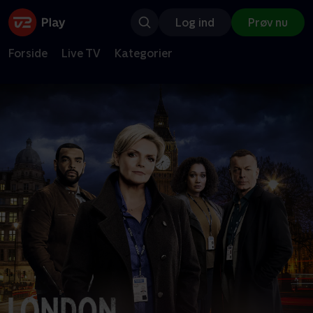
Log ind
Prøv nu
Forside
Live TV
Kategorier