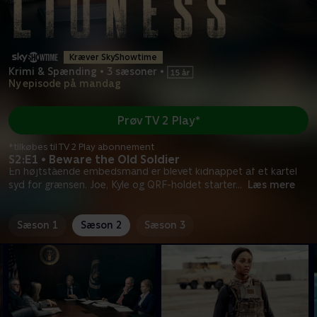
Kræver SkyShowtime
Krimi & Spænding
•
3 sæsoner
•
Ny episode på mandag
Prøv TV 2 Play*
*tilkøbes til TV 2 Play abonnement
S2:E1 • Beware the Old Soldier
En højtstående embedsmand er blevet kidnappet af et kartel
syd for grænsen. Joe, Kyle og QRF-holdet starter
...
Læs mere
Sæson 1
Sæson 2
Sæson 3