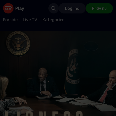
Log ind
Prøv nu
Forside
Live TV
Kategorier