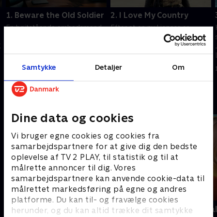
1. Beware the Old Soldier
2. I Love My Country
En højtstående embedsmand
Efter at en ny Lioness er
er blevet kidnappet af et kartel
identificeret, rejser Joe og
g
syd for grænsen. Joe, Kyle og
hendes team til Irak for at
QRF-holdet starter en hurtig
lukke aktivet ned
redningsaktion
Samtykke
Detaljer
Om
1. november 2024 • 42 min
8. november 2024 • 44 min
Andre så også
Dine data og cookies
Vi bruger egne cookies og cookies fra
samarbejdspartnere for at give dig den bedste
oplevelse af TV 2 PLAY, til statistik og til at
målrette annoncer til dig. Vores
samarbejdspartnere kan anvende cookie-data til
målrettet markedsføring på egne og andres
platforme. Du kan til- og fravælge cookies
The Hunting Party
Mord på Mal
herunder, og du kan altid trække dit samtykke