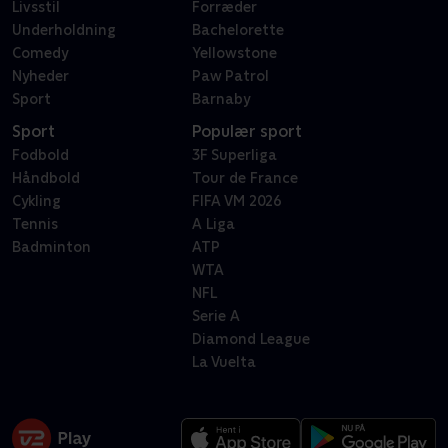
Livsstil
Forræder
Underholdning
Bachelorette
Comedy
Yellowstone
Nyheder
Paw Patrol
Sport
Barnaby
Sport
Populær sport
Fodbold
3F Superliga
Håndbold
Tour de France
Cykling
FIFA VM 2026
Tennis
A Liga
Badminton
ATP
WTA
NFL
Serie A
Diamond League
La Vuelta