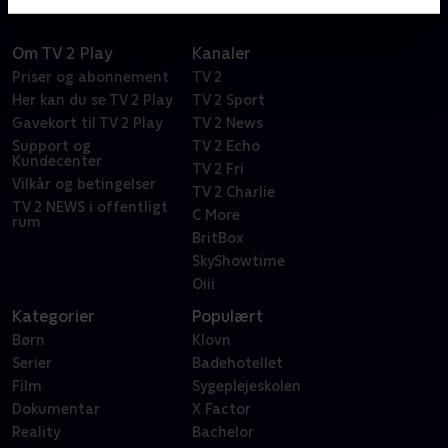
Om TV 2 Play
Kanaler
Priser og abonnement
TV 2
Her kan du se TV 2 Play
TV 2 Sport
Gavekort til TV 2 Play
TV 2 News
Support og
TV 2 Echo
Kundecenter
TV 2 Fri
Vilkår og betingelser
TV 2 Charlie
TV 2 NEWS i offentligt
C More
rum
BritBox
SkyShowtime
Oiii
Kategorier
Populært
Børn
Klovn
Serier
Badehotellet
Film
Sygeplejeskolen
Dokumentar
X Factor
Reality
Bachelor