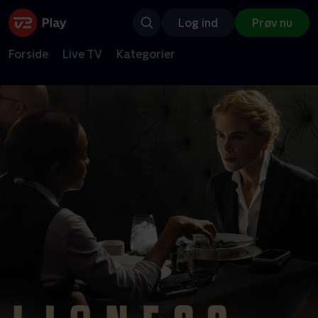
Log ind
Prøv nu
Forside
Live TV
Kategorier