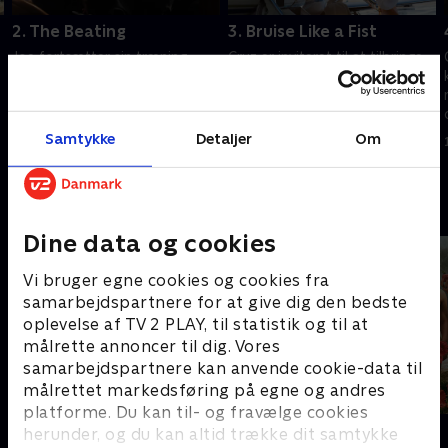
2. The Beating
3. Bruise Like a Fist
Joe fortsætter sin træning
Cruz er inviteret til at tilbringe
med Cruz, men hendes
weekenden med Aaliyah og
metoder er tvivlsomme. Cruz
hendes inderkreds. Kyle er
begynder at opbygge et
desperat og opsøger Joe for
forhold til Aaliyah
at få hjælp
Samtykke
Detaljer
Om
30. oktober 2023 • 41 min
6. november 2023 • 41 min
Andre så også
Dine data og cookies
Vi bruger egne cookies og cookies fra
samarbejdspartnere for at give dig den bedste
oplevelse af TV 2 PLAY, til statistik og til at
målrette annoncer til dig. Vores
samarbejdspartnere kan anvende cookie-data til
målrettet markedsføring på egne og andres
platforme. Du kan til- og fravælge cookies
The Hunting Party
Klovn
herunder, og du kan altid trække dit samtykke