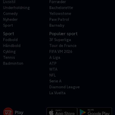
Livsstil
Forræder
Underholdning
Bachelorette
Comedy
Yellowstone
Nyheder
Paw Patrol
Sport
Barnaby
Sport
Populær sport
Fodbold
3F Superliga
Håndbold
Tour de France
Cykling
FIFA VM 2026
Tennis
A Liga
Badminton
ATP
WTA
NFL
Serie A
Diamond League
La Vuelta