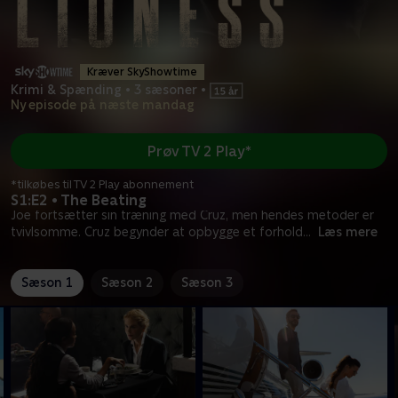
Kræver SkyShowtime
Krimi & Spænding
•
3 sæsoner
•
Ny episode på næste mandag
Prøv TV 2 Play*
*tilkøbes til TV 2 Play abonnement
S1:E2 • The Beating
Joe fortsætter sin træning med Cruz, men hendes metoder er
tvivlsomme. Cruz begynder at opbygge et forhold
...
Læs mere
Sæson 1
Sæson 2
Sæson 3