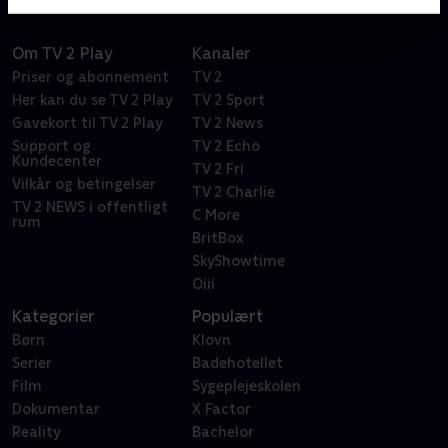
Om TV 2 Play
Kanaler
Priser og abonnement
TV 2
Her kan du se TV 2 Play
TV 2 Sport
Gavekort til TV 2 Play
TV 2 News
Support og
TV 2 Echo
Kundecenter
TV 2 Fri
Vilkår og betingelser
TV 2 Charlie
TV 2 NEWS i offentligt
C More
rum
BritBox
SkyShowtime
Oiii
Kategorier
Populært
Børn
Klovn
Serier
Badehotellet
Film
Sygeplejeskolen
Dokumentar
X Factor
Reality
Bachelor