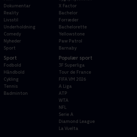
Dokumentar
X Factor
Reality
Bachelor
Livsstil
Forræder
Underholdning
Bachelorette
Comedy
Yellowstone
Nyheder
Paw Patrol
Sport
Barnaby
Sport
Populær sport
Fodbold
3F Superliga
Håndbold
Tour de France
Cykling
FIFA VM 2026
Tennis
A Liga
Badminton
ATP
WTA
NFL
Serie A
Diamond League
La Vuelta