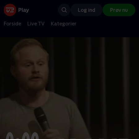
Log ind
Prøv nu
Forside
Live TV
Kategorier