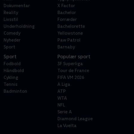
Dokumentar
X Factor
Reality
Bachelor
Livsstil
Forræder
Underholdning
Bachelorette
Comedy
Yellowstone
Nyheder
Paw Patrol
Sport
Barnaby
Sport
Populær sport
Fodbold
3F Superliga
Håndbold
Tour de France
Cykling
FIFA VM 2026
Tennis
A Liga
Badminton
ATP
WTA
NFL
Serie A
Diamond League
La Vuelta