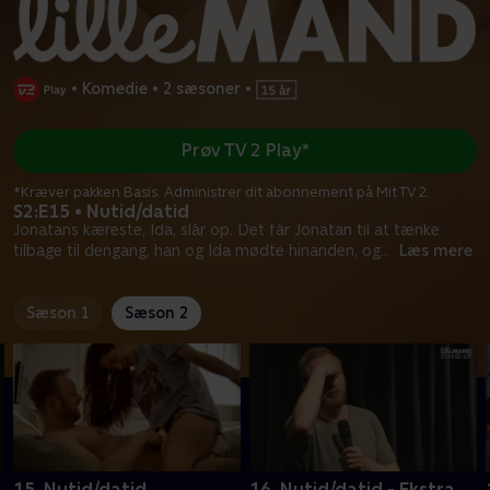
•
Komedie
•
2 sæsoner
•
Prøv TV 2 Play*
*Kræver pakken Basis. Administrer dit abonnement på Mit TV 2.
S2:E15 • Nutid/datid
Jonatans kæreste, Ida, slår op. Det får Jonatan til at tænke
tilbage til dengang, han og Ida mødte hinanden, og
...
Læs mere
Sæson 1
Sæson 2
15. Nutid/datid
16. Nutid/datid - Ekstra