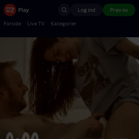
Log ind
Prøv nu
Forside
Live TV
Kategorier