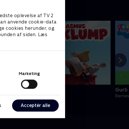
edste oplevelse af TV 2
e kan anvende cookie-data
ge cookies herunder, og
 bunden af siden. Læs
Marketing
Rasmus Klump
Gurli
ørneserier • 3 sæsoner
Børnes
s
Acceptér alle