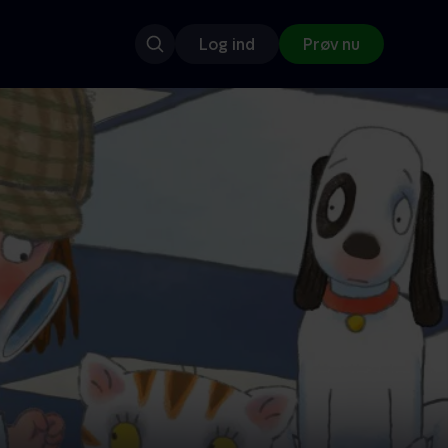
Log ind
Prøv nu