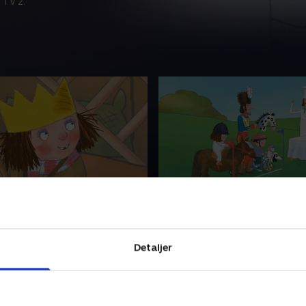
 TV 2.
vil have min rødkælk!
18. Jeg vil have et rides
prinsesse prøver at tage på
Generalen har arrangeret e
men vilde fugle er ikke spor
ridestævne på slottet. Prins
Detaljer
få øje på, når de hele tiden
sikker på, at hun og Hopsa 
!
perfekte makkerpar, men k
vinde over Algie?
r 2020 • 11 min
1. december 2020 • 11 min