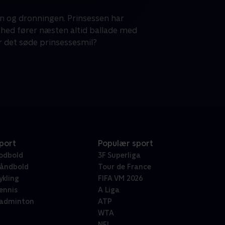
en og dronningen. Prinsessen har
hed fører næsten altid ballade med
or det søde prinsessesmil?
port
Populær sport
odbold
3F Superliga
åndbold
Tour de France
ykling
FIFA VM 2026
ennis
A Liga
adminton
ATP
WTA
NFL