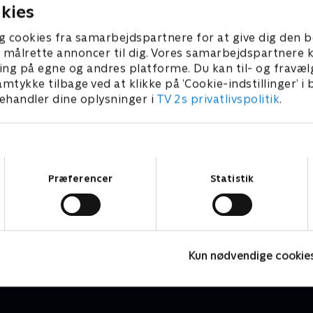
kies
g cookies fra samarbejdspartnere for at give dig den b
l at målrette annoncer til dig. Vores samarbejdspartner
ing på egne og andres platforme. Du kan til- og fravæl
amtykke tilbage ved at klikke på ’Cookie-indstillinger’ i
handler dine oplysninger i
TV 2s privatlivspolitik
.
Samtykkevalg
Præferencer
Statistik
Lillefinger
Børneserier • 1 sæsoner
B
Kun nødvendige cookie