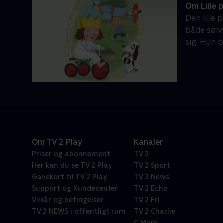
Om Lille 
Den lille
både sølv
sig. Hun b
Om TV 2 Play
Kanaler
Priser og abonnement
TV 2
Her kan du se TV 2 Play
TV 2 Sport
Gavekort til TV 2 Play
TV 2 News
Support og Kundecenter
TV 2 Echo
Vilkår og betingelser
TV 2 Fri
TV 2 NEWS i offentligt rum
TV 2 Charlie
C More