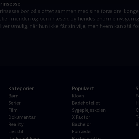
prinsesse
 prinsesse bor på slottet sammen med sine forældre, kong
ske i munden og ben i næsen, og hendes enorme nysgerrig
liver umulig, når hun ikke får sin vilje, men hvem kan stå f
Kategorier
Populært
S
Børn
Klovn
F
Serier
Badehotellet
H
Film
Sygeplejeskolen
C
Dokumentar
X Factor
T
Reality
Bachelor
B
Livsstil
Forræder
Underholdning
Bachelorette