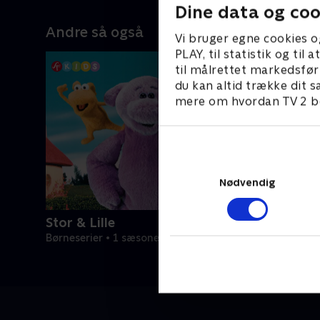
Dine data og coo
Andre så også
Vi bruger egne cookies o
PLAY, til statistik og ti
til målrettet markedsfør
du kan altid trække dit s
mere om hvordan TV 2 be
Nødvendig
Stor & Lille
Børneserier • 1 sæsoner