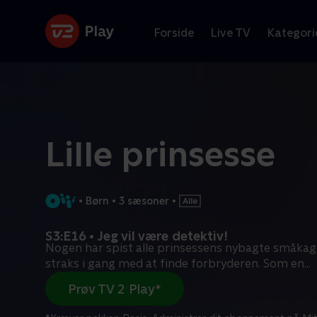
Forside
Live TV
Kategori
Lille prinsesse
•
Børn
•
3 sæsoner
•
S3:E16 • Jeg vil være detektiv!
Nogen har spist alle prinsessens nybagte småkage
straks i gang med at finde forbryderen. Som en
...
Prøv TV 2 Play*