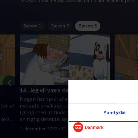
*Kræver pakken Basis. Administrer dit abonnement på Mit
Sæson 1
Sæson 2
Sæson 3
16. Jeg vil være detektiv!
17. Jeg 
Nogen har spist alle prinsessens
Den lille 
for, at
nybagte småkager, og hun går straks
fugletur, 
i gang med at finde forbryderen. Som
nemme at 
Samtykke
ke så
en rigtig detektiv lægger prinsessen
flyver væk
en række fælder.
1. december 2020 • 11 min
1. decembe