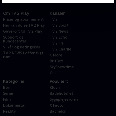
Om TV 2 Play
Kanaler
Priser og abonnement
TV 2
Her kan du se TV 2 Play
TV 2 Sport
Gavekort til TV 2 Play
TV 2 News
Support og
TV 2 Echo
Kundecenter
TV 2 Fri
Vilkår og betingelser
TV 2 Charlie
TV 2 NEWS i offentligt
C More
rum
BritBox
SkyShowtime
Oiii
Kategorier
Populært
Børn
Klovn
Serier
Badehotellet
Film
Sygeplejeskolen
Dokumentar
X Factor
Reality
Bachelor