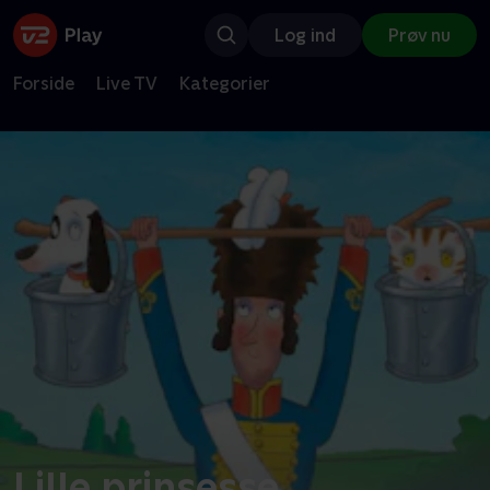
Log ind
Prøv nu
Forside
Live TV
Kategorier
Lille prinsesse