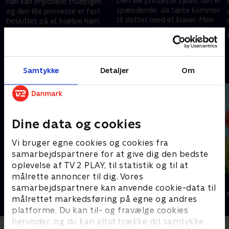
Den lille prinsesse synes, det er
han kan imponere stuepigen,
spændende, da tante kommer
og den lille prinsesse er fast
til slottet med et klaver. Men
besluttet på at hjælpe ham.
hvis man skal lære at spille
1. december 2020 • 11 min
klaver, kræver det hårdt
1. december 2020 • 11 min
arbejde.
Andre så også
Samtykke
Detaljer
Om
Dine data og cookies
Vi bruger egne cookies og cookies fra
samarbejdspartnere for at give dig den bedste
oplevelse af TV 2 PLAY, til statistik og til at
målrette annoncer til dig. Vores
Stor & Lille
Lillefinger
samarbejdspartnere kan anvende cookie-data til
Børneserier • 1 sæsoner
Børneserier • 1
målrettet markedsføring på egne og andres
platforme. Du kan til- og fravælge cookies
herunder, og du kan altid trække dit samtykke