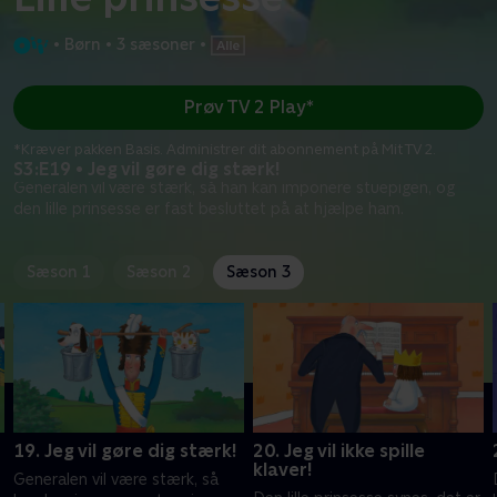
•
Børn
•
3 sæsoner
•
Prøv TV 2 Play*
*Kræver pakken Basis. Administrer dit abonnement på Mit TV 2.
S3:E19 • Jeg vil gøre dig stærk!
Generalen vil være stærk, så han kan imponere stuepigen, og
den lille prinsesse er fast besluttet på at hjælpe ham.
Sæson 1
Sæson 2
Sæson 3
19. Jeg vil gøre dig stærk!
20. Jeg vil ikke spille
klaver!
Generalen vil være stærk, så