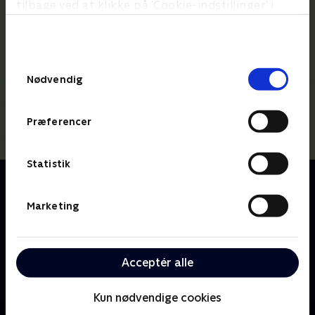
tilbage ved at klikke på ’Cookie-indstillinger’ i
bunden af siden. Læs mere om hvordan TV 2
behandler dine oplysninger i
TV 2s privatlivspolitik
.
Samtykkevalg
Nødvendig
Præferencer
Statistik
Om Lille prinsesse
Den lille prinsesse bor på slottet sammen med sine
Marketing
forældre, kongen og dronningen. Prinsessen har
både sølvske i munden og ben i næsen, og hendes
enorme nysgerrighed fører næsten altid ballade med
Acceptér alle
sig. Hun bliver umulig, når hun ikke får sin vilje, men
hvem kan stå for det søde prinsessesmil?
Kun nødvendige cookies