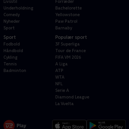
Livsstil
Forræder
Underholdning
Bachelorette
Comedy
Yellowstone
Nyheder
Paw Patrol
Sport
Barnaby
Sport
Populær sport
Fodbold
3F Superliga
Håndbold
Tour de France
Cykling
FIFA VM 2026
Tennis
A Liga
Badminton
ATP
WTA
NFL
Serie A
Diamond League
La Vuelta