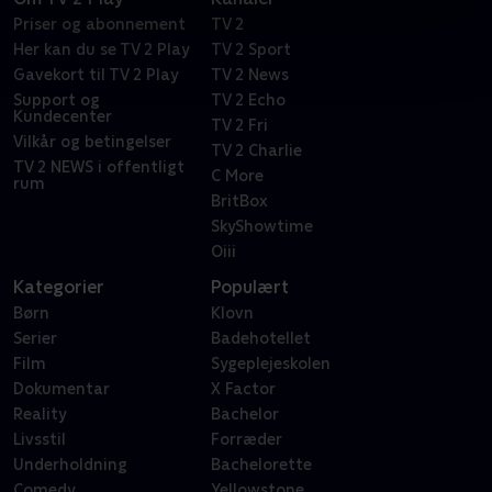
Priser og abonnement
TV 2
Her kan du se TV 2 Play
TV 2 Sport
Gavekort til TV 2 Play
TV 2 News
Support og
TV 2 Echo
Kundecenter
TV 2 Fri
Vilkår og betingelser
TV 2 Charlie
TV 2 NEWS i offentligt
C More
rum
BritBox
SkyShowtime
Oiii
Kategorier
Populært
Børn
Klovn
Serier
Badehotellet
Film
Sygeplejeskolen
Dokumentar
X Factor
Reality
Bachelor
Livsstil
Forræder
Underholdning
Bachelorette
Comedy
Yellowstone