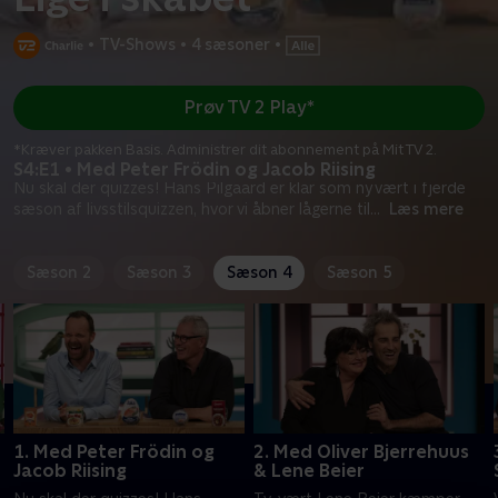
•
TV-Shows
•
4 sæsoner
•
Prøv TV 2 Play*
*Kræver pakken Basis. Administrer dit abonnement på Mit TV 2.
S4:E1 • Med Peter Frödin og Jacob Riising
Nu skal der quizzes! Hans Pilgaard er klar som ny vært i fjerde
sæson af livsstilsquizzen, hvor vi åbner lågerne til
...
Læs mere
Sæson 2
Sæson 3
Sæson 4
Sæson 5
1. Med Peter Frödin og
2. Med Oliver Bjerrehuus
Jacob Riising
& Lene Beier