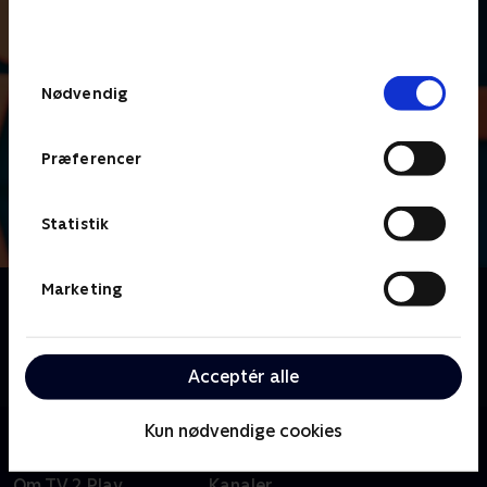
bunden af siden. Læs mere om hvordan TV 2
behandler dine oplysninger i
TV 2s privatlivspolitik
.
Samtykkevalg
Nødvendig
Præferencer
Statistik
Marketing
Om Lige i skabet
Nu skal der dystes i danskernes livsstil, vaner og
uvaner, når vi byder velkommen til livsstilsquizzen
'Lige i skabet'.
Acceptér alle
Kun nødvendige cookies
Om TV 2 Play
Kanaler