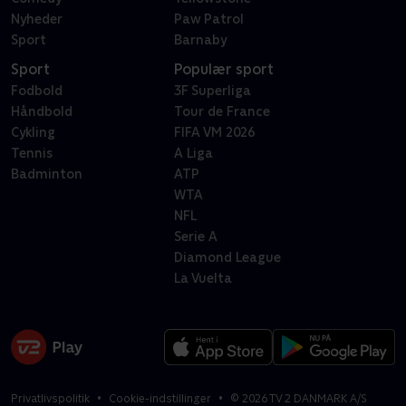
Nyheder
Paw Patrol
Sport
Barnaby
Sport
Populær sport
Fodbold
3F Superliga
Håndbold
Tour de France
Cykling
FIFA VM 2026
Tennis
A Liga
Badminton
ATP
WTA
NFL
Serie A
Diamond League
La Vuelta
Privatlivspolitik
Cookie-indstillinger
©
2026
TV 2 DANMARK A/S