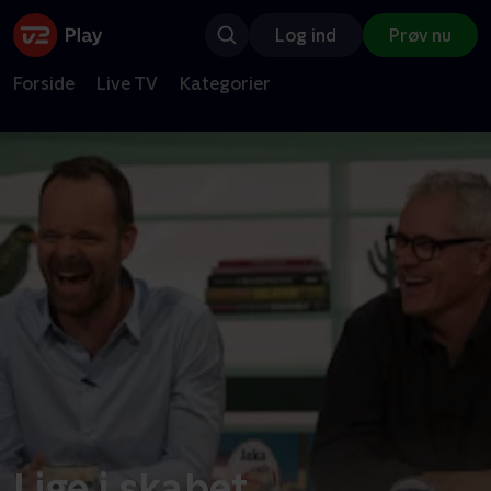
Log ind
Prøv nu
Forside
Live TV
Kategorier
Lige i skabet