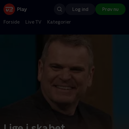
Log ind
Prøv nu
Forside
Live TV
Kategorier
Lige i skabet