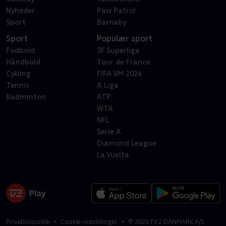
Nyheder
Paw Patrol
Sport
Barnaby
Sport
Populær sport
Fodbold
3F Superliga
Håndbold
Tour de France
Cykling
FIFA VM 2026
Tennis
A Liga
Badminton
ATP
WTA
NFL
Serie A
Diamond League
La Vuelta
Privatlivspolitik
Cookie-indstillinger
©
2026
TV 2 DANMARK A/S