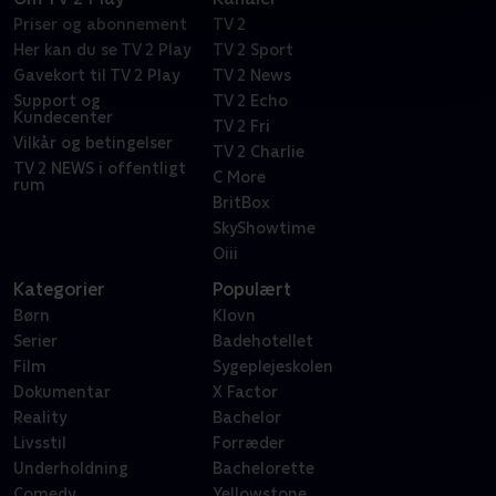
Priser og abonnement
TV 2
Her kan du se TV 2 Play
TV 2 Sport
Gavekort til TV 2 Play
TV 2 News
Support og
TV 2 Echo
Kundecenter
TV 2 Fri
Vilkår og betingelser
TV 2 Charlie
TV 2 NEWS i offentligt
C More
rum
BritBox
SkyShowtime
Oiii
Kategorier
Populært
Børn
Klovn
Serier
Badehotellet
Film
Sygeplejeskolen
Dokumentar
X Factor
Reality
Bachelor
Livsstil
Forræder
Underholdning
Bachelorette
Comedy
Yellowstone