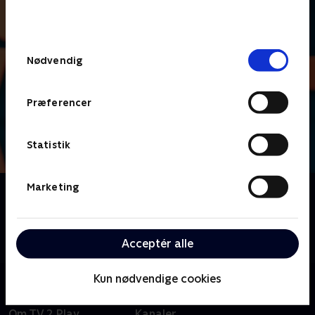
bunden af siden. Læs mere om hvordan TV 2
behandler dine oplysninger i
TV 2s privatlivspolitik
.
Samtykkevalg
Nødvendig
Præferencer
Statistik
Marketing
Om Lige i skabet
Nu skal der dystes i danskernes livsstil, vaner og
uvaner, når vi byder velkommen til livsstilsquizzen
'Lige i skabet'.
Acceptér alle
Kun nødvendige cookies
Om TV 2 Play
Kanaler