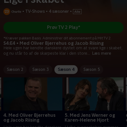
•
TV-Shows
•
4 sæsoner
•
Prøv TV 2 Play*
*Kræver pakken Basis. Administrer dit abonnement på Mit TV 2.
S4:E4 • Med Oliver Bjerrehus og Jacob Riising
Hele ugen har kendte danskere dystet om at svare lige i skabet,
og nu står to af de skarpeste klar i den store
...
Læs mere
Sæson 2
Sæson 3
Sæson 4
Sæson 5
4. Med Oliver Bjerrehus
5. Med Jens Werner og
og Jacob Riising
Karen-Helene Hjort