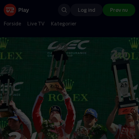
Log ind
Prøv nu
Forside
Live TV
Kategorier