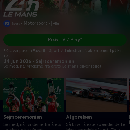
•
Motorsport
•
Prøv TV 2 Play*
*Kræver pakken Favorit + Sport. Administrer dit abonnement på Mit
TV 2.
14. jun 2026 • Sejrsceremonien
Se med, når vinderne fra årets Le Mans bliver fejret.
Sejrsceremonien
Afgørelsen
Se med, når vinderne fra årets
Så bliver åreste spændende Le
Le Mans bliver fejret.
Mans-racerløb afgjort. Får vi