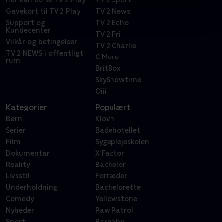
Gavekort til TV 2 Play
TV 2 News
Support og
TV 2 Echo
Kundecenter
TV 2 Fri
Vilkår og betingelser
TV 2 Charlie
TV 2 NEWS i offentligt
C More
rum
BritBox
SkyShowtime
Oiii
Kategorier
Populært
Børn
Klovn
Serier
Badehotellet
Film
Sygeplejeskolen
Dokumentar
X Factor
Reality
Bachelor
Livsstil
Forræder
Underholdning
Bachelorette
Comedy
Yellowstone
Nyheder
Paw Patrol
Sport
Barnaby