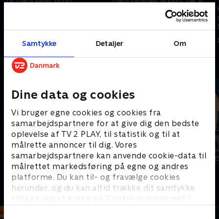
danskere på sejrsskamlen i år?
14. juni 2026 • 47 min
14. juni 2026 • 115 min
Samtykke
Detaljer
Om
Andre så også
Dine data og cookies
Vi bruger egne cookies og cookies fra
samarbejdspartnere for at give dig den bedste
oplevelse af TV 2 PLAY, til statistik og til at
målrette annoncer til dig. Vores
samarbejdspartnere kan anvende cookie-data til
målrettet markedsføring på egne og andres
Sport Fokus
PLAYER
platforme. Du kan til- og fravælge cookies
Sport
Fodbold
herunder, og du kan altid trække dit samtykke
tilbage ved at klikke på ’Cookie-indstillinger’ i
bunden af siden. Læs mere om hvordan TV 2