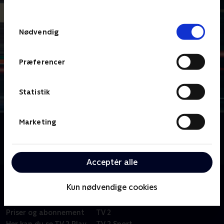
behandler dine oplysninger i
TV 2s privatlivspolitik
.
Samtykkevalg
Nødvendig
Præferencer
Statistik
Marketing
Om Le Mans
Få reaktioner og analyser fra det legendariske
motorløb.
Acceptér alle
Kun nødvendige cookies
Om TV 2 Play
Kanaler
Priser og abonnement
TV 2
Her kan du se TV 2 Play
TV 2 Sport