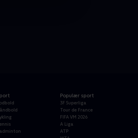
port
Populær sport
odbold
3F Superliga
åndbold
Tour de France
ykling
FIFA VM 2026
ennis
A Liga
adminton
ATP