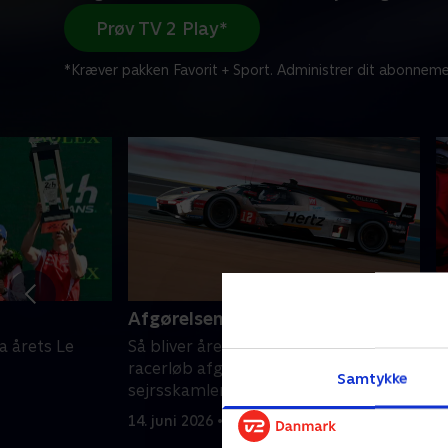
Prøv TV 2 Play*
*Kræver pakken Favorit + Sport. Administrer dit abonneme
Afgørelsen
H
a årets Le
Så bliver åreste spændende Le Mans-
T
racerløb afgjort. Får vi danskere på
t
Samtykke
sejrsskamlen i år?
L
s
14. juni 2026 • 115 min
s
1