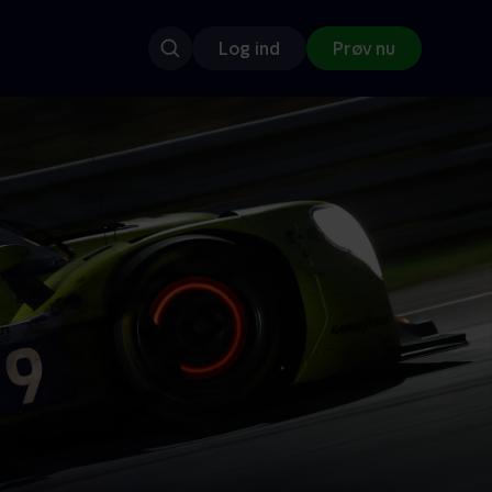
Log ind
Prøv nu