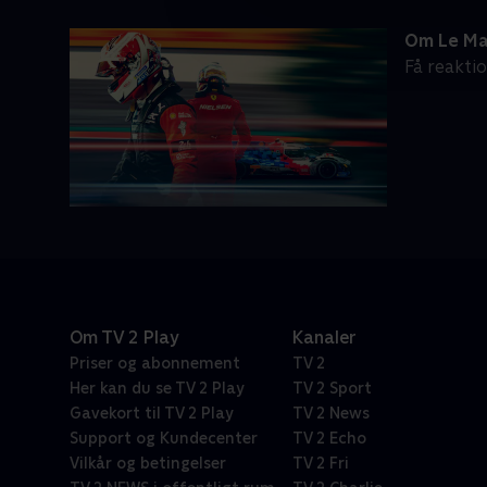
Om Le M
Få reakti
Om TV 2 Play
Kanaler
Priser og abonnement
TV 2
Her kan du se TV 2 Play
TV 2 Sport
Gavekort til TV 2 Play
TV 2 News
Support og Kundecenter
TV 2 Echo
Vilkår og betingelser
TV 2 Fri