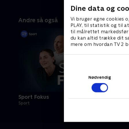
Dine data og coo
Vi bruger egne cookies o
Andre så også
PLAY, til statistik og ti
til målrettet markedsfør
du kan altid trække dit s
mere om hvordan TV 2 be
Nødvendig
Sport Fokus
Sport