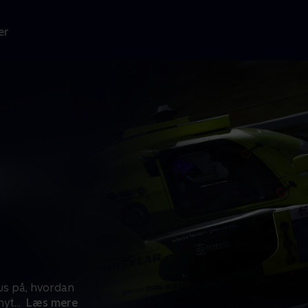
er
us på, hvordan
nyt
...
Læs mere