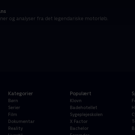
ans
oner og analyser fra det legendariske motorløb.
Kategorier
Populært
S
Børn
Klovn
F
Serier
Badehotellet
H
Film
Sygeplejeskolen
C
Dokumentar
X Factor
T
Reality
Bachelor
B