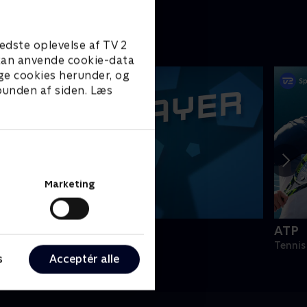
edste oplevelse af TV 2
e kan anvende cookie-data
ge cookies herunder, og
 bunden af siden. Læs
Marketing
PLAYER
ATP
odbold
Tennis
s
Acceptér alle