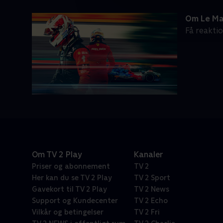
Om Le M
Få reakti
Om TV 2 Play
Kanaler
Priser og abonnement
TV 2
Her kan du se TV 2 Play
TV 2 Sport
Gavekort til TV 2 Play
TV 2 News
Support og Kundecenter
TV 2 Echo
Vilkår og betingelser
TV 2 Fri