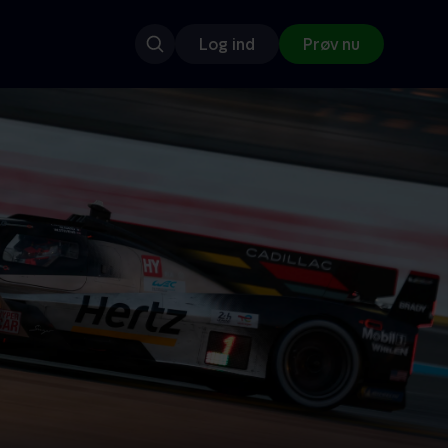
Log ind
Prøv nu