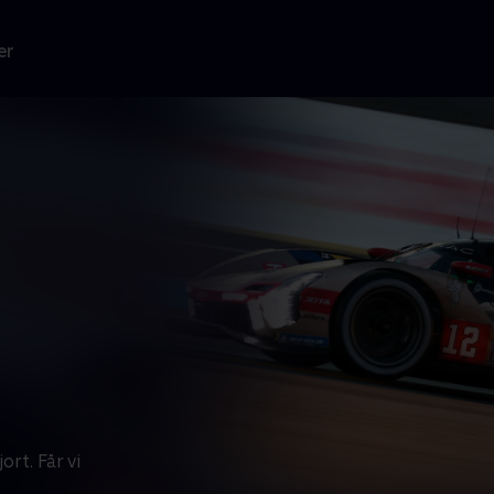
er
rt. Får vi