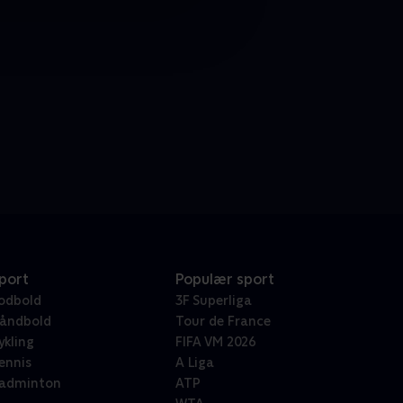
port
Populær sport
odbold
3F Superliga
åndbold
Tour de France
ykling
FIFA VM 2026
ennis
A Liga
adminton
ATP