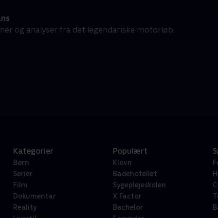
ans
oner og analyser fra det legendariske motorløb.
Kategorier
Populært
S
Børn
Klovn
F
Serier
Badehotellet
H
Film
Sygeplejeskolen
C
Dokumentar
X Factor
T
Reality
Bachelor
B