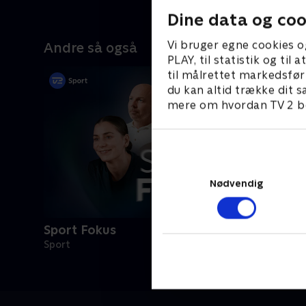
Dine data og coo
Vi bruger egne cookies o
Andre så også
PLAY, til statistik og ti
til målrettet markedsfør
du kan altid trække dit s
mere om hvordan TV 2 be
Nødvendig
Sport Fokus
Sport