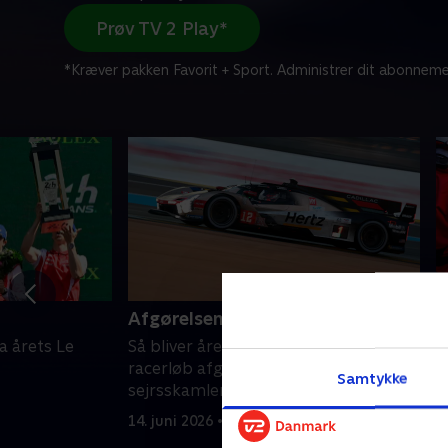
Prøv TV 2 Play*
*Kræver pakken Favorit + Sport. Administrer dit abonneme
Afgørelsen
H
a årets Le
Så bliver åreste spændende Le Mans-
T
racerløb afgjort. Får vi danskere på
t
Samtykke
sejrsskamlen i år?
L
s
14. juni 2026 • 115 min
s
1