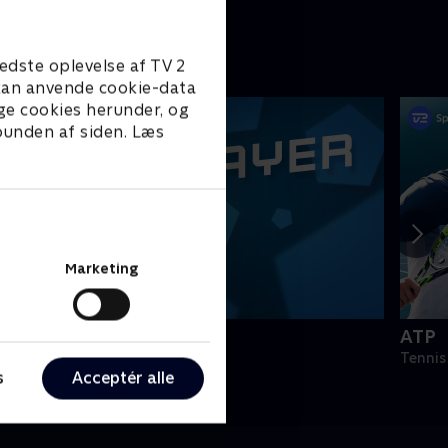
edste oplevelse af TV 2
e kan anvende cookie-data
ge cookies herunder, og
 bunden af siden. Læs
Marketing
PLAYER
ATP
odbold
Tennis
s
Acceptér alle