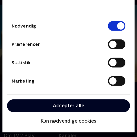
bunden af siden. Læs mere om hvordan TV 2
behandler dine oplysninger i
TV 2s privatlivspolitik
.
Samtykkevalg
Nødvendig
Præferencer
Statistik
Marketing
Om Landmand søger kærlighed Australien
Tag med downunder, når australske landmænd leder
efter kærligheden blandt interesserede bejlere.
Acceptér alle
Kun nødvendige cookies
Om TV 2 Play
Kanaler