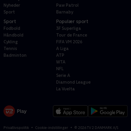
Nyheder
Paw Patrol
Sport
Barnaby
Sport
Populær sport
Fodbold
3F Superliga
Håndbold
Tour de France
Cykling
FIFA VM 2026
Tennis
A Liga
Badminton
ATP
WTA
NFL
Serie A
Diamond League
La Vuelta
Privatlivspolitik
Cookie-indstillinger
©
2026
TV 2 DANMARK A/S