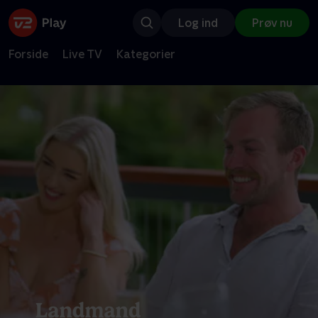
Log ind
Prøv nu
Forside
Live TV
Kategorier