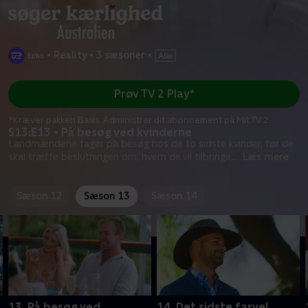
•
Reality
•
3 sæsoner
•
Prøv TV 2 Play*
*Kræver pakken Basis. Administrer dit abonnement på Mit TV 2.
S13:E13 • På besøg ved kvinderne
Landmændene tager på besøg hos de to sidste kvinder, før de
skal træffe beslutningen om, hvem de vil tilbringe
...
Læs mere
Sæson 12
Sæson 13
Sæson 14
13. På besøg ved
14. Det sidste farvel