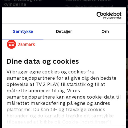
kvinderne
De sidste landmænd skal
Landmændene tager på besøg
træffe beslutningen om, hvem
hos de to sidste kvinder, før de
de vil slutte eventyret med.
skal træffe beslutningen om,
Hvem ender med kærligheden,
hvem de vil tilbringe resten af
og hvem ender med et knust
Samtykke
Detaljer
Om
21. januar 2025 • 57 min
deres liv med.
hjerte?
14. januar 2025 • 71 min
Andre så også
Dine data og cookies
Vi bruger egne cookies og cookies fra
samarbejdspartnere for at give dig den bedste
oplevelse af TV 2 PLAY, til statistik og til at
målrette annoncer til dig. Vores
samarbejdspartnere kan anvende cookie-data til
målrettet markedsføring på egne og andres
platforme. Du kan til- og fravælge cookies
Landmand søger kærlighed
Landmand sø
herunder, og du kan altid trække dit samtykke
Reality • 13 sæsoner
Reality • 2 sæso
tilbage ved at klikke på ’Cookie-indstillinger’ i