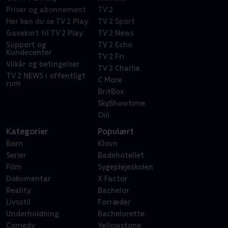
Priser og abonnement
TV 2
Her kan du se TV 2 Play
TV 2 Sport
Gavekort til TV 2 Play
TV 2 News
Support og
TV 2 Echo
Kundecenter
TV 2 Fri
Vilkår og betingelser
TV 2 Charlie
TV 2 NEWS i offentligt
C More
rum
BritBox
SkyShowtime
Oiii
Kategorier
Populært
Børn
Klovn
Serier
Badehotellet
Film
Sygeplejeskolen
Dokumentar
X Factor
Reality
Bachelor
Livsstil
Forræder
Underholdning
Bachelorette
Comedy
Yellowstone