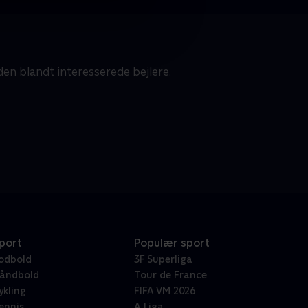
n blandt interesserede bejlere.
port
Populær sport
odbold
3F Superliga
åndbold
Tour de France
ykling
FIFA VM 2026
ennis
A Liga