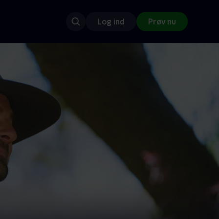
Log ind
Prøv nu