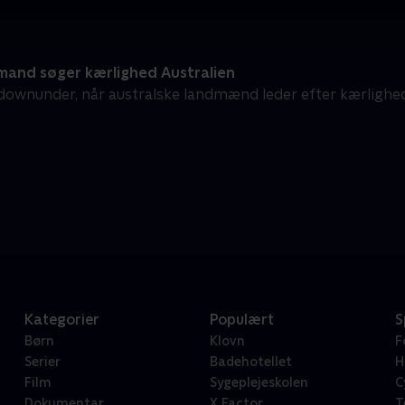
and søger kærlighed Australien
ownunder, når australske landmænd leder efter kærlighede
Kategorier
Populært
S
Børn
Klovn
F
Serier
Badehotellet
H
Film
Sygeplejeskolen
C
Dokumentar
X Factor
T