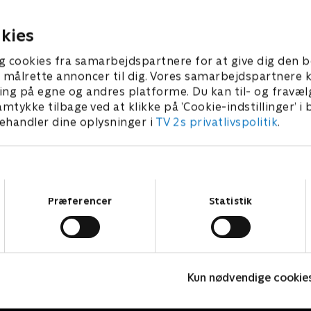
den?
tid til speeddates.
 2025 • 59 min
30. oktober 2025 • 74 min
kies
g cookies fra samarbejdspartnere for at give dig den b
l at målrette annoncer til dig. Vores samarbejdspartner
ing på egne og andres platforme. Du kan til- og fravæl
amtykke tilbage ved at klikke på ’Cookie-indstillinger’ i
handler dine oplysninger i
TV 2s privatlivspolitik
.
Samtykkevalg
Præferencer
Statistik
Landmand søger kærlighed USA
K
Kun nødvendige cookie
Reality • 2 sæsoner
R