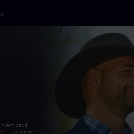
er
 hvem de vil
en,
...
Læs mere