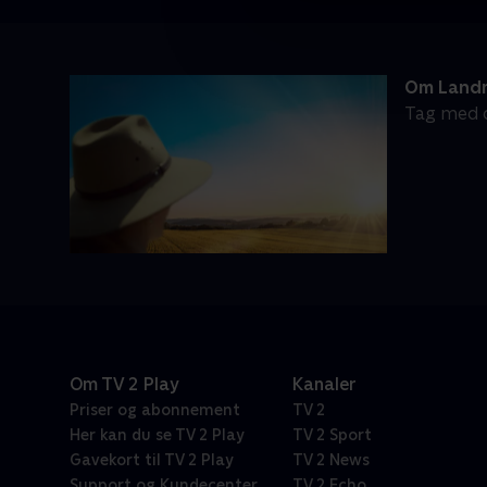
Om Landm
Tag med d
Om TV 2 Play
Kanaler
Priser og abonnement
TV 2
Her kan du se TV 2 Play
TV 2 Sport
Gavekort til TV 2 Play
TV 2 News
Support og Kundecenter
TV 2 Echo