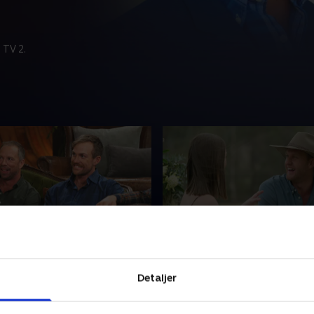
 TV 2.
ion
1. Speeddates
beslutninger er truffet, og
Håbefulde bejlere står i kø ti
Detaljer
d til at samle landmændene
landmændenes hjerter, men 
rdan går det med
kan komme med videre. Det 