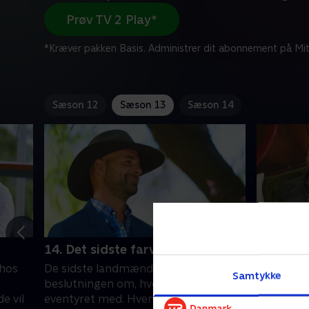
Prøv TV 2 Play*
*Kræver pakken Basis. Administrer dit abonnement på Mit
Sæson 12
Sæson 13
Sæson 14
14. Det sidste farvel
15. Reun
hos
De sidste landmænd skal træffe
De sidste 
Samtykke
beslutningen om, hvem de vil slutte
det er ti
e vil
eventyret med. Hvem ender med
igen. Hvo