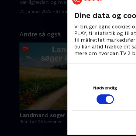
.
kærligheden, og hvem ender med et
kærlighe
knust hjerte?
21. januar 2025 • 57 min
28. januar
Dine data og coo
Vi bruger egne cookies o
PLAY, til statistik og ti
Andre så også
til målrettet markedsfør
du kan altid trække dit s
mere om hvordan TV 2 be
Nødvendig
Landmand søger kærlighed
Reality • 13 sæsoner