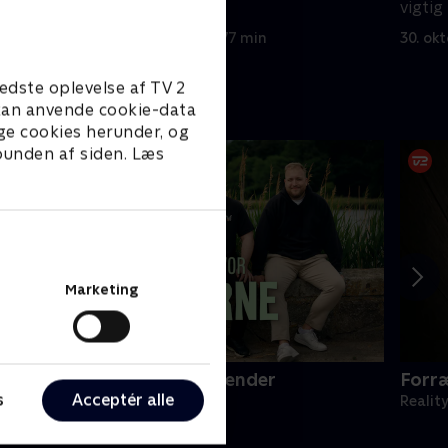
med videre.
vigti
genne
30. oktober 2025 • 77 min
30. ok
edste oplevelse af TV 2
e kan anvende cookie-data
ge cookies herunder, og
 bunden af siden. Læs
Marketing
ærlighed hvor kragerne vender
Forr
s
Acceptér alle
eality • 8 sæsoner
Realit