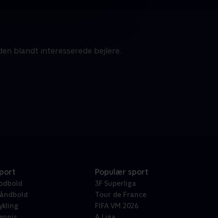
n blandt interesserede bejlere.
port
Populær sport
odbold
3F Superliga
åndbold
Tour de France
ykling
FIFA VM 2026
ennis
A Liga