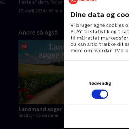
en
fleste af dem, for en nat i det fri er
landmænde
ikke for alle.
natten.
13. april 2024 • 62 min
20. april 2
Dine data og coo
Vi bruger egne cookies o
PLAY, til statistik og ti
Andre så også
til målrettet markedsfør
du kan altid trække dit s
mere om hvordan TV 2 be
Nødvendig
Landmand søger kærlighed
Reality • 13 sæsoner