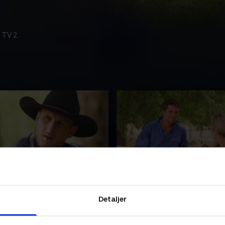
 TV 2.
øs nat
8. Nye romancer
sjov campingtur står de
På solodaten opstår der ny
Detaljer
odates for døren. Der er
romancer, og hjemme på g
moriner i luften, men en af
venter bejlerne på at se, om