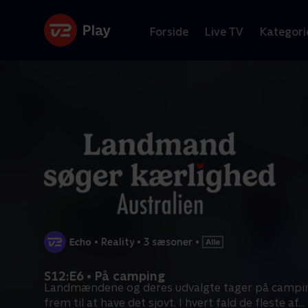
Forside
Live TV
Kategori
•
Reality
•
3 sæsoner
•
S12:E6 • På camping
Landmændene og deres udvalgte tager på camping
frem til at have det sjovt. I hvert fald de fleste af
...