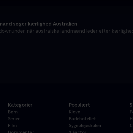
and søger kærlighed Australien
ownunder, når australske landmænd leder efter kærlighede
Kategorier
Populært
S
Børn
Klovn
F
Serier
Badehotellet
H
Film
Sygeplejeskolen
C
Dokumentar
X Factor
T