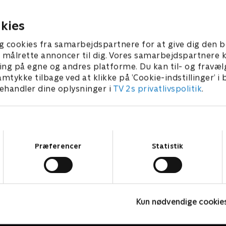
ne ligger søvnløs hele
landmændene kommer tilb
gode eller dårlige nyheder.
024 • 62 min
27. april 2024 • 69 min
kies
g cookies fra samarbejdspartnere for at give dig den b
l at målrette annoncer til dig. Vores samarbejdspartner
ing på egne og andres platforme. Du kan til- og fravæl
amtykke tilbage ved at klikke på ’Cookie-indstillinger’ i
handler dine oplysninger i
TV 2s privatlivspolitik
.
Samtykkevalg
Præferencer
Statistik
Landmand søger kærlighed USA
K
Kun nødvendige cookie
Reality • 2 sæsoner
R