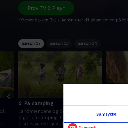
Prøv TV 2 Play*
*Kræver pakken Basis. Administrer dit abonnement på Mit
Sæson 12
Sæson 13
Sæson 14
6. På camping
7. Søvnl
 på
Landmændene og deres udvalgte
Efter en 
Samtykke
tager på camping, hvor de ser frem
næste sol
n
til at have det sjovt. I hvert fald de
bestemt a