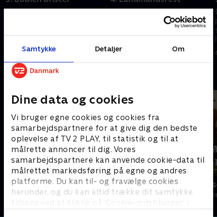
Efter en romantisk solodate
Alle er samlet til en god gang
samles alle nu for første gang,
landmandsfest, hvor der bliver
og kærlighedsboblen brister.
danset igennem på
Hver landmænd skal allerede
dansegulvet. Herefter skal
nu tage de første svære
landmændene beslutte, hvem
Samtykke
Detaljer
Om
23. marts 2024 • 63 min
30. marts 2024 • 61 min
beslutninger.
de vil have med på date.
Andre så også
Dine data og cookies
Vi bruger egne cookies og cookies fra
samarbejdspartnere for at give dig den bedste
oplevelse af TV 2 PLAY, til statistik og til at
målrette annoncer til dig. Vores
samarbejdspartnere kan anvende cookie-data til
målrettet markedsføring på egne og andres
platforme. Du kan til- og fravælge cookies
Landmand søger kærlighed
Landmand sø
herunder, og du kan altid trække dit samtykke
Reality • 13 sæsoner
Reality • 2 sæso
tilbage ved at klikke på ’Cookie-indstillinger’ i
bunden af siden. Læs mere om hvordan TV 2