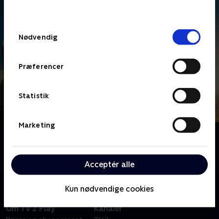
behandler dine oplysninger i
TV 2s privatlivspolitik
.
Samtykkevalg
Nødvendig
Præferencer
Statistik
Marketing
Om Landmand søger kærlighed Australien
Tag med downunder, når australske landmænd leder
efter kærligheden blandt interesserede bejlere.
Acceptér alle
Kun nødvendige cookies
Om TV 2 Play
Kanaler