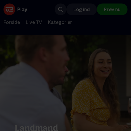
Log ind
Prøv nu
Forside
Live TV
Kategorier