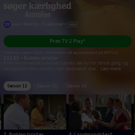
•
Reality
•
3 sæsoner
•
Prøv TV 2 Play*
*Kræver pakken Basis. Administrer dit abonnement på Mit TV 2.
S12:E3 • Boblen brister
Efter en romantisk solodate samles alle nu for første gang, og
kærlighedsboblen brister. Hver landmænd skal
...
Læs mere
Sæson 12
Sæson 13
Sæson 14
3. Boblen brister
4. Landmandsfest