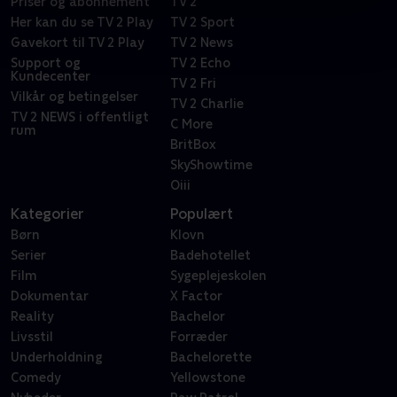
Priser og abonnement
TV 2
Her kan du se TV 2 Play
TV 2 Sport
Gavekort til TV 2 Play
TV 2 News
Support og
TV 2 Echo
Kundecenter
TV 2 Fri
Vilkår og betingelser
TV 2 Charlie
TV 2 NEWS i offentligt
C More
rum
BritBox
SkyShowtime
Oiii
Kategorier
Populært
Børn
Klovn
Serier
Badehotellet
Film
Sygeplejeskolen
Dokumentar
X Factor
Reality
Bachelor
Livsstil
Forræder
Underholdning
Bachelorette
Comedy
Yellowstone