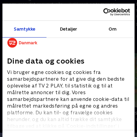
spøge, men det er svært, når
køkkenet og tegner en
man er mørkeræd. Slottet får
uhyggelig monstertegning. Til
besøg af en tyv, som til
stor glæde for lillesøster
gengæld er meget bange for
Labolina bliver tegningen
12. oktober 2025 • 9 min
12. oktober 2025 • 8 min
spøgelser.
levende.
Samtykke
Detaljer
Om
Andre så også
Dine data og cookies
Vi bruger egne cookies og cookies fra
samarbejdspartnere for at give dig den bedste
oplevelse af TV 2 PLAY, til statistik og til at
målrette annoncer til dig. Vores
samarbejdspartnere kan anvende cookie-data til
målrettet markedsføring på egne og andres
Laban det lille spøgelse
Lille prinses
platforme. Du kan til- og fravælge cookies
herunder, og du kan altid trække dit samtykke
Børneserier • 1 sæsoner
Børneserier • 3
tilbage ved at klikke på ’Cookie-indstillinger’ i
bunden af siden. Læs mere om hvordan TV 2