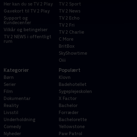
Her kan du se TV 2 Play
TV 2 Sport
Gavekort til TV 2 Play
TV 2 News
Support og
TV 2 Echo
Kundecenter
TV 2 Fri
Vilkår og betingelser
TV 2 Charlie
TV 2 NEWS i offentligt
C More
rum
BritBox
SkyShowtime
Oiii
Kategorier
Populært
Børn
Klovn
Serier
Badehotellet
Film
Sygeplejeskolen
Dokumentar
X Factor
Reality
Bachelor
Livsstil
Forræder
Underholdning
Bachelorette
Comedy
Yellowstone
Nyheder
Paw Patrol