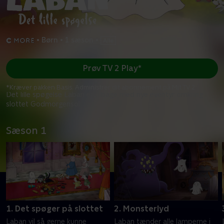
•
Børn
•
1 sæson
•
Prøv TV 2 Play*
*Kræver pakken Basis. Administrer dit abonnement på Mit TV 2.
Det lille spøgelse Laban er tilbage med nye eventyr omkring
slottet Godmorgensol.
Sæson 1
1. Det spøger på slottet
2. Monsterlyd
Laban vil så gerne kunne
Laban tænder alle lamperne i