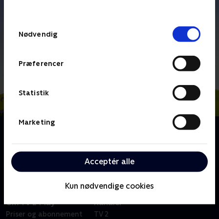
behandler dine oplysninger i
TV 2s privatlivspolitik
.
Samtykkevalg
Nødvendig
Præferencer
Statistik
Marketing
Om Laban - Det lille spøgelse
Det lille spøgelse Laban er tilbage med nye eventyr
omkring slottet Godmorgensol.
Acceptér alle
Kun nødvendige cookies
Om TV 2 Play
Kanaler
Priser og abonnement
TV 2