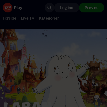
Log ind
Prøv nu
Forside
Live TV
Kategorier