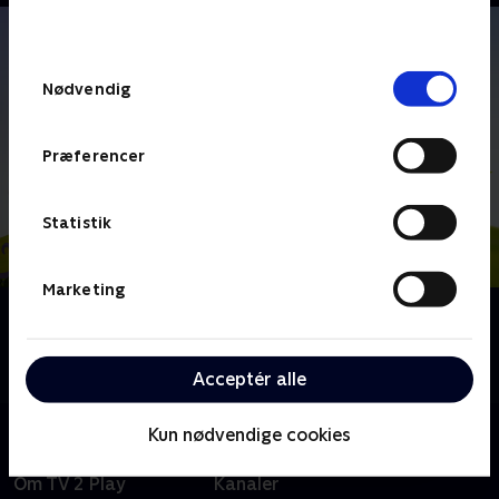
behandler dine oplysninger i
TV 2s privatlivspolitik
.
Samtykkevalg
Nødvendig
Præferencer
Statistik
Marketing
Om Laban - Det lille spøgelse
Det lille spøgelse Laban er tilbage med nye eventyr
omkring slottet Godmorgensol.
Acceptér alle
Kun nødvendige cookies
Om TV 2 Play
Kanaler