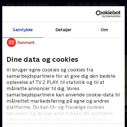
Laban vil så gerne kunne
Laban tænder alle lamperne i
spøge, men det er svært, når
køkkenet og tegner en
man er mørkeræd. Slottet får
uhyggelig monstertegning. Til
besøg af en tyv, som til
stor glæde for lillesøster
gengæld er meget bange for
Labolina bliver tegningen
12. oktober 2025 • 9 min
12. oktober 2025 • 8 min
Samtykke
Detaljer
Om
spøgelser.
levende.
Andre så også
Dine data og cookies
Vi bruger egne cookies og cookies fra
samarbejdspartnere for at give dig den bedste
oplevelse af TV 2 PLAY, til statistik og til at
målrette annoncer til dig. Vores
samarbejdspartnere kan anvende cookie-data til
målrettet markedsføring på egne og andres
platforme. Du kan til- og fravælge cookies
Laban det lille spøgelse
Lille prinses
herunder, og du kan altid trække dit samtykke
Børneserier • 1 sæsoner
Børneserier • 3
tilbage ved at klikke på ’Cookie-indstillinger’ i
bunden af siden. Læs mere om hvordan TV 2