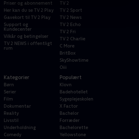
Priser og abonnement
TV 2
Her kan du se TV 2 Play
TV 2 Sport
Gavekort til TV 2 Play
TV 2 News
Support og
TV 2 Echo
Kundecenter
TV 2 Fri
Vilkår og betingelser
TV 2 Charlie
TV 2 NEWS i offentligt
C More
rum
BritBox
SkyShowtime
Oiii
Kategorier
Populært
Børn
Klovn
Serier
Badehotellet
Film
Sygeplejeskolen
Dokumentar
X Factor
Reality
Bachelor
Livsstil
Forræder
Underholdning
Bachelorette
Comedy
Yellowstone