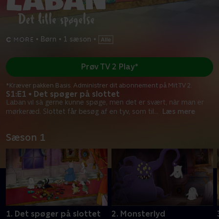
•
Børn
•
1 sæson
•
Prøv TV 2 Play*
*Kræver pakken Basis. Administrer dit abonnement på Mit TV 2.
S1:E1 • Det spøger på slottet
Laban vil så gerne kunne spøge, men det er svært, når man er
mørkeræd. Slottet får besøg af en tyv, som til
...
Læs mere
Sæson 1
1. Det spøger på slottet
2. Monsterlyd