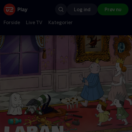
Log ind
Prøv nu
Forside
Live TV
Kategorier