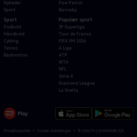
Nyheder
Paw Patrol
Sport
Barnaby
Sport
Populær sport
Fodbold
3F Superliga
Håndbold
Tour de France
Cykling
FIFA VM 2026
Tennis
A Liga
Badminton
ATP
WTA
NFL
Serie A
Diamond League
La Vuelta
Privatlivspolitik
Cookie-indstillinger
©
2026
TV 2 DANMARK A/S