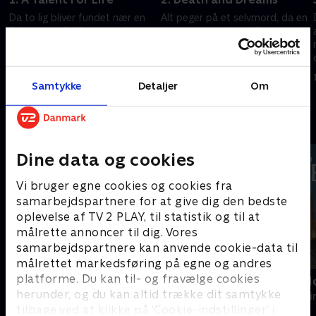
Da to lig bliver fundet nær en
Alt peger på et selvmord, da en
fiskestrøm, falder mistanken
depressiv gambler bliver
på de lokale lystfiskere, men
fundet død, men mandens
måske ligger der økonomiske
tidligere læge Jane Moore
motiver bag drabene.
holder fast i, at han ikke var
27. april 2018 • 98 min
4. maj 2018 • 98 min
selvmordstruet.
Samtykke
Detaljer
Om
Andre så også
Dine data og cookies
Vi bruger egne cookies og cookies fra
samarbejdspartnere for at give dig den bedste
oplevelse af TV 2 PLAY, til statistik og til at
målrette annoncer til dig. Vores
samarbejdspartnere kan anvende cookie-data til
målrettet markedsføring på egne og andres
platforme. Du kan til- og fravælge cookies
En sag for Frost
Inspector M
herunder, og du kan altid trække dit samtykke
Krimi & Spænding • 9 sæsoner
Krimi & Spændi
tilbage ved at klikke på ’Cookie-indstillinger’ i