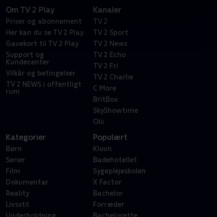
Om TV 2 Play
Kanaler
Priser og abonnement
TV 2
Her kan du se TV 2 Play
TV 2 Sport
Gavekort til TV 2 Play
TV 2 News
Support og
TV 2 Echo
Kundecenter
TV 2 Fri
Vilkår og betingelser
TV 2 Charlie
TV 2 NEWS i offentligt
C More
rum
BritBox
SkyShowtime
Oiii
Kategorier
Populært
Børn
Klovn
Serier
Badehotellet
Film
Sygeplejeskolen
Dokumentar
X Factor
Reality
Bachelor
Livsstil
Forræder
Underholdning
Bachelorette