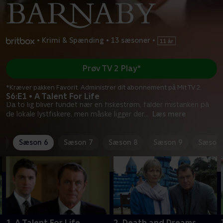
•
Krimi & Spænding
•
13 sæsoner
•
Prøv TV 2 Play*
*Kræver pakken Favorit. Administrer dit abonnement på Mit TV 2.
S6:E1 • A Talent For Life
Da to lig bliver fundet nær en fiskestrøm, falder mistanken på
de lokale lystfiskere, men måske ligger der
...
Læs mere
5
Sæson 6
Sæson 7
Sæson 8
Sæson 9
Sæson 
1. A Talent For Life
2. Death and Dreams