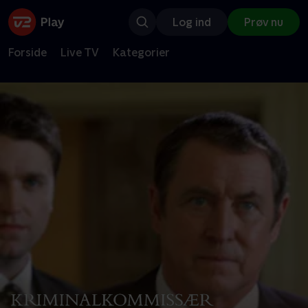
Log ind
Prøv nu
Forside
Live TV
Kategorier