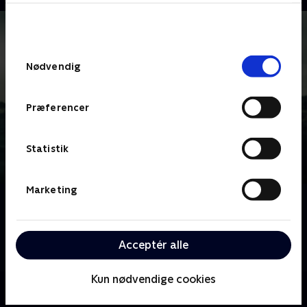
bunden af siden. Læs mere om hvordan TV 2
behandler dine oplysninger i
TV 2s privatlivspolitik
.
Samtykkevalg
Nødvendig
Præferencer
Statistik
Marketing
Om Kriminalkommissær Barnaby
En garvet kriminalkommissær og hans unge
assistent efterforsker mord begået rundt i hele
Acceptér alle
Midsomer-regionen.
Kun nødvendige cookies