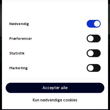
bunden af siden. Læs mere om hvordan TV 2
behandler dine oplysninger i
TV 2s privatlivspolitik
.
Samtykkevalg
Nødvendig
Præferencer
Statistik
Marketing
Om Kriminalkommissær Barnaby
En garvet kriminalkommissær og hans unge
assistent efterforsker mord begået rundt i hele
Acceptér alle
Midsomer-regionen.
Kun nødvendige cookies