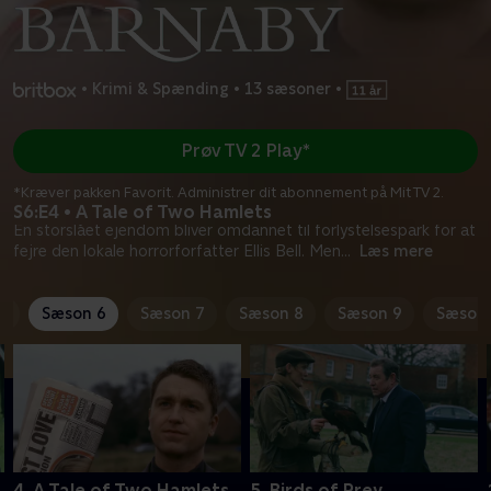
•
Krimi & Spænding
•
13 sæsoner
•
Prøv TV 2 Play*
*Kræver pakken Favorit. Administrer dit abonnement på Mit TV 2.
S6:E4 • A Tale of Two Hamlets
En storslået ejendom bliver omdannet til forlystelsespark for at
fejre den lokale horrorforfatter Ellis Bell. Men
...
Læs mere
5
Sæson 6
Sæson 7
Sæson 8
Sæson 9
Sæson 
4. A Tale of Two Hamlets
5. Birds of Prey