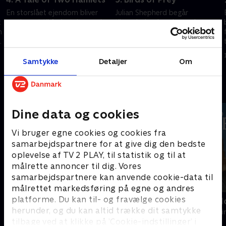
En storslået ejendom bliver
Julian Shepherd begår
x
omdannet til forlystelsespark
tilsyneladende selvmord og
n
for at fejre den lokale
sætter gang i en
horrorforfatter Ellis Bell. Men
efterforskning, der leder
åbningsceremonien ender
Barnaby på sporet af
18. maj 2018 • 98 min
25. maj 2018 • 98 min
katastrofalt.
Shepherds økonomiske
Samtykke
Detaljer
Om
vanskeligheder.
Andre så også
Dine data og cookies
Vi bruger egne cookies og cookies fra
samarbejdspartnere for at give dig den bedste
oplevelse af TV 2 PLAY, til statistik og til at
målrette annoncer til dig. Vores
samarbejdspartnere kan anvende cookie-data til
målrettet markedsføring på egne og andres
platforme. Du kan til- og fravælge cookies
En sag for Frost
Inspector M
herunder, og du kan altid trække dit samtykke
Krimi & Spænding • 9 sæsoner
Krimi & Spændi
tilbage ved at klikke på ’Cookie-indstillinger’ i