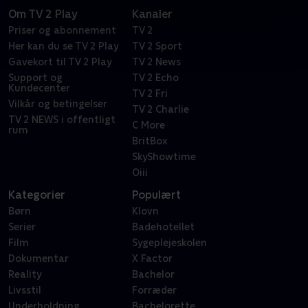
Om TV 2 Play
Kanaler
Priser og abonnement
TV 2
Her kan du se TV 2 Play
TV 2 Sport
Gavekort til TV 2 Play
TV 2 News
Support og
TV 2 Echo
Kundecenter
TV 2 Fri
Vilkår og betingelser
TV 2 Charlie
TV 2 NEWS i offentligt
C More
rum
BritBox
SkyShowtime
Oiii
Kategorier
Populært
Børn
Klovn
Serier
Badehotellet
Film
Sygeplejeskolen
Dokumentar
X Factor
Reality
Bachelor
Livsstil
Forræder
Underholdning
Bachelorette