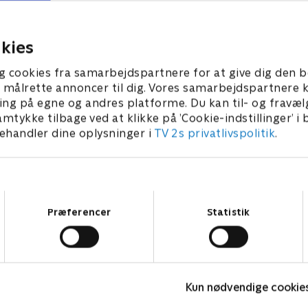
i Pickles on Ice.
thanksgiving som familie.
ber 2025 • 28 min
23. september 2025 • 28 min
kies
g cookies fra samarbejdspartnere for at give dig den b
l at målrette annoncer til dig. Vores samarbejdspartner
ing på egne og andres platforme. Du kan til- og fravæl
amtykke tilbage ved at klikke på ’Cookie-indstillinger’ i
handler dine oplysninger i
TV 2s privatlivspolitik
.
Samtykkevalg
Præferencer
Statistik
LasseMajas Detektivbureau
H
Kun nødvendige cookie
Komedie • 1 sæsoner
K