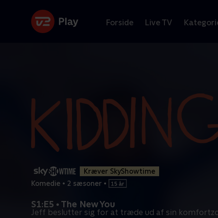
Forside
Live TV
Kategori
Kræver SkyShowtime
Komedie
•
2 sæsoner
•
S1:E5 • The New You
Jeff beslutter sig for at træde ud af sin komfortz