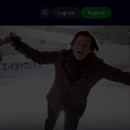
Log ind
Prøv nu