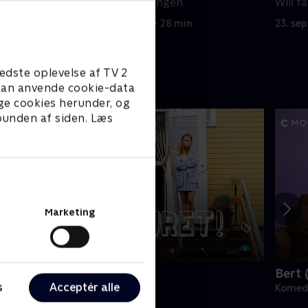
han at hjælpe drengen.
Will f
5. september 2023 • 28 min
23. se
edste oplevelse af TV 2
e kan anvende cookie-data
ge cookies herunder, og
 bunden af siden. Læs
Marketing
old vejret
Bert 
s
Acceptér alle
omedie • 1 sæsoner
Komedi