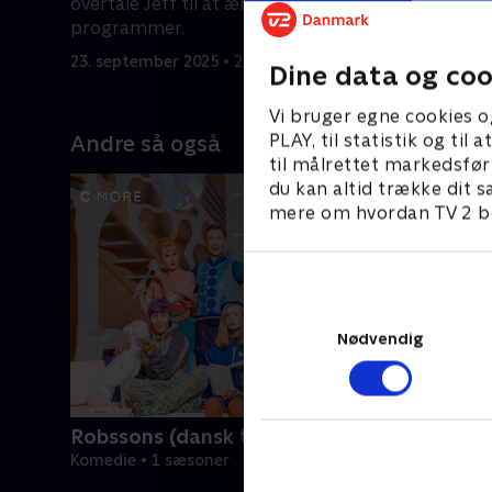
overtale Jeff til at ændre på hans tv-
ændringer 
programmer.
23. septem
23. september 2025 • 28 min
Dine data og coo
Vi bruger egne cookies o
PLAY, til statistik og ti
Andre så også
til målrettet markedsfør
du kan altid trække dit s
mere om hvordan TV 2 be
Nødvendig
Robssons (dansk tale)
Komedie • 1 sæsoner