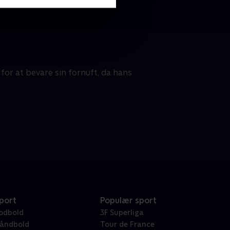
or at bevare sin fornuft, da hans
port
Populær sport
odbold
3F Superliga
åndbold
Tour de France