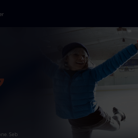
er
one. Seb