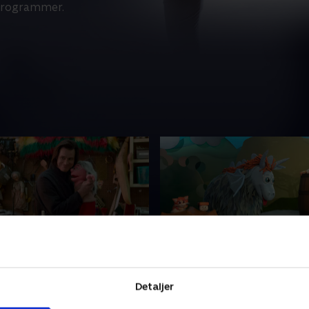
-programmer.
ookie
7. Kintsugi
ger at ære sin bror. Jeff
Jeff taler mere ærligt på P
Detaljer
sig for at foretage
Time. Pickle-familien holder