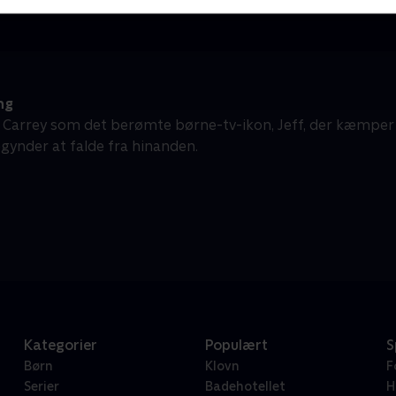
ng
 Carrey som det berømte børne-tv-ikon, Jeff, der kæmper f
egynder at falde fra hinanden.
Kategorier
Populært
S
Børn
Klovn
F
Serier
Badehotellet
H