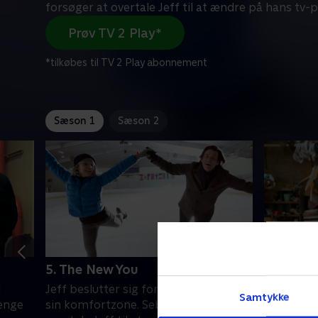
forsøger at overtale Jeff til at ændre på hans tv
Prøv TV 2 Play*
*tilkøbes til TV 2 Play abonnement
Sæson 1
Sæson 2
5. The New You
6. The C
l
Jeff beslutter sig for at træde ud af
Will forsø
Samtykke
penge
sin komfortzone. Seb forsøger at
beslutter 