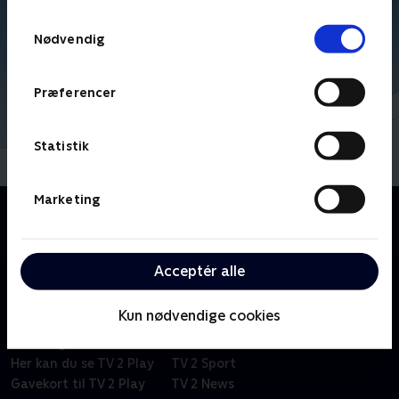
TV 2s privatlivspolitik
.
Samtykkevalg
Nødvendig
Præferencer
Statistik
Marketing
Om Kid-e-cats
Russisk børneserie om tre kattekillinger i en lille by.
Acceptér alle
Kun nødvendige cookies
Om TV 2 Play
Kanaler
Priser og abonnement
TV 2
Her kan du se TV 2 Play
TV 2 Sport
Gavekort til TV 2 Play
TV 2 News