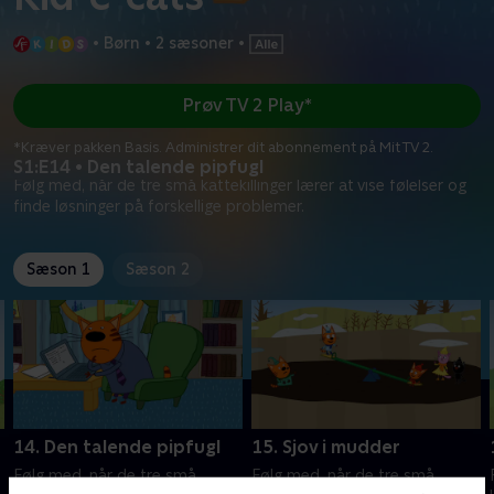
•
Børn
•
2 sæsoner
•
Prøv TV 2 Play*
*Kræver pakken Basis. Administrer dit abonnement på Mit TV 2.
S1:E14 • Den talende pipfugl
Følg med, når de tre små kattekillinger lærer at vise følelser og
finde løsninger på forskellige problemer.
Sæson 1
Sæson 2
14. Den talende pipfugl
15. Sjov i mudder
Følg med, når de tre små
Følg med, når de tre små