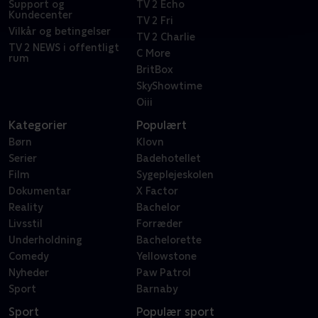
Support og
TV 2 Echo
Kundecenter
TV 2 Fri
Vilkår og betingelser
TV 2 Charlie
TV 2 NEWS i offentligt
C More
rum
BritBox
SkyShowtime
Oiii
Kategorier
Populært
Børn
Klovn
Serier
Badehotellet
Film
Sygeplejeskolen
Dokumentar
X Factor
Reality
Bachelor
Livsstil
Forræder
Underholdning
Bachelorette
Comedy
Yellowstone
Nyheder
Paw Patrol
Sport
Barnaby
Sport
Populær sport