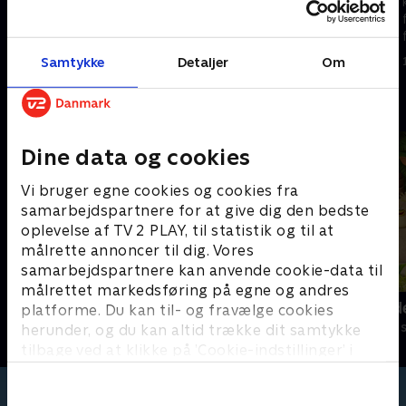
kattekillinger lærer at vise
kattekillinger lærer at vise
følelser og finde løsninger på
følelser og finde løsninger på
forskellige problemer.
forskellige problemer.
Samtykke
Detaljer
Om
1. maj 2023 • 5 min
1. maj 2023 • 5 min
Andre så også
Dine data og cookies
Vi bruger egne cookies og cookies fra
samarbejdspartnere for at give dig den bedste
oplevelse af TV 2 PLAY, til statistik og til at
målrette annoncer til dig. Vores
samarbejdspartnere kan anvende cookie-data til
målrettet markedsføring på egne og andres
Hunden Ib
Jungle Band
platforme. Du kan til- og fravælge cookies
Børneserier • 1 sæsoner
Børneserier • 2
herunder, og du kan altid trække dit samtykke
tilbage ved at klikke på ’Cookie-indstillinger’ i
bunden af siden. Læs mere om hvordan TV 2
behandler dine oplysninger i