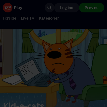
Log ind
Prøv nu
Forside
Live TV
Kategorier
Kid-e-cats