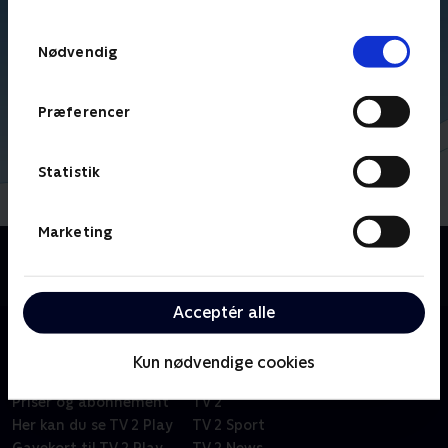
TV 2s privatlivspolitik
.
Samtykkevalg
Nødvendig
Præferencer
Statistik
Marketing
Om Kid-e-cats
Russisk børneserie om tre kattekillinger i en lille by.
Acceptér alle
Kun nødvendige cookies
Om TV 2 Play
Kanaler
Priser og abonnement
TV 2
Her kan du se TV 2 Play
TV 2 Sport