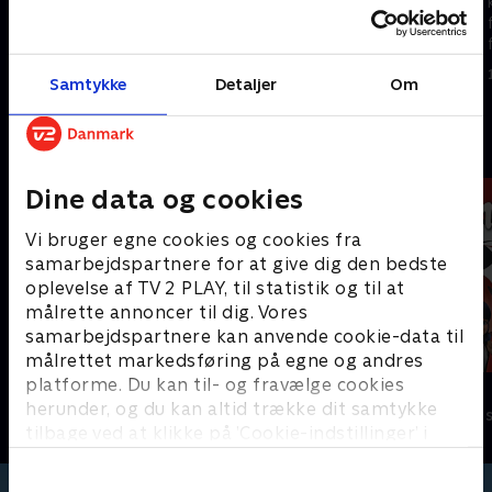
kattekillinger lærer at vise
kattekillinger lærer at vise
følelser og finde løsninger på
følelser og finde løsninger på
forskellige problemer.
forskellige problemer.
1. maj 2023 • 5 min
1. maj 2023 • 5 min
Samtykke
Detaljer
Om
Andre så også
Dine data og cookies
Vi bruger egne cookies og cookies fra
samarbejdspartnere for at give dig den bedste
oplevelse af TV 2 PLAY, til statistik og til at
målrette annoncer til dig. Vores
samarbejdspartnere kan anvende cookie-data til
målrettet markedsføring på egne og andres
platforme. Du kan til- og fravælge cookies
Jungle Banden
Miraculous
herunder, og du kan altid trække dit samtykke
Børneserier • 2 sæsoner
Børneserier • 3
tilbage ved at klikke på ’Cookie-indstillinger’ i
bunden af siden. Læs mere om hvordan TV 2
behandler dine oplysninger i