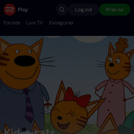
Log ind
Prøv nu
Forside
Live TV
Kategorier
Kid-e-cats