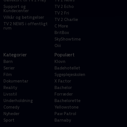
Gavekort til TV 2 Play
TV 2 News
Support og
TV 2 Echo
Kundecenter
TV 2 Fri
Vilkår og betingelser
TV 2 Charlie
TV 2 NEWS i offentligt
C More
rum
BritBox
SkyShowtime
Oiii
Kategorier
Populært
Børn
Klovn
Serier
Badehotellet
Film
Sygeplejeskolen
Dokumentar
X Factor
Reality
Bachelor
Livsstil
Forræder
Underholdning
Bachelorette
Comedy
Yellowstone
Nyheder
Paw Patrol
Sport
Barnaby