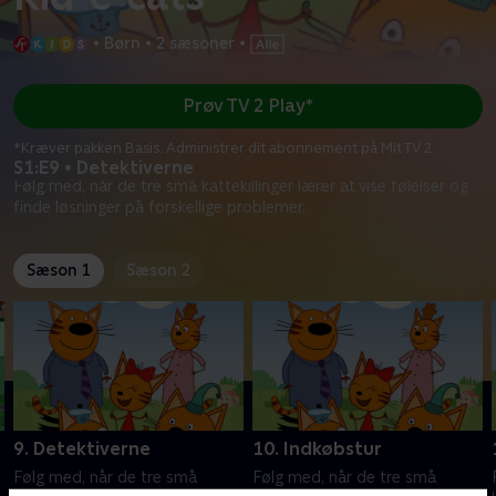
•
Børn
•
2 sæsoner
•
Prøv TV 2 Play*
*Kræver pakken Basis. Administrer dit abonnement på Mit TV 2.
S1:E9 • Detektiverne
Følg med, når de tre små kattekillinger lærer at vise følelser og
finde løsninger på forskellige problemer.
Sæson 1
Sæson 2
9. Detektiverne
10. Indkøbstur
Følg med, når de tre små
Følg med, når de tre små