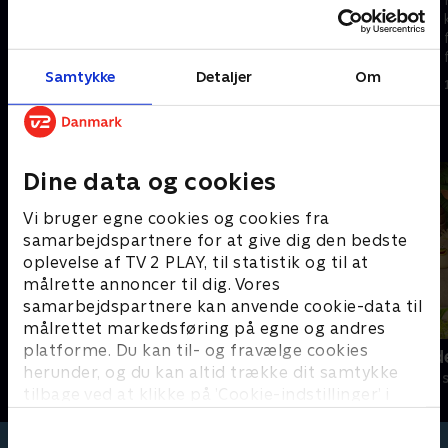
kattekillinger lærer at vise
kattekillinger lærer at vise
følelser og finde løsninger på
følelser og finde løsninger på
forskellige problemer.
forskellige problemer.
1. maj 2023 • 5 min
1. maj 2023 • 5 min
Samtykke
Detaljer
Om
Andre så også
Dine data og cookies
Vi bruger egne cookies og cookies fra
samarbejdspartnere for at give dig den bedste
oplevelse af TV 2 PLAY, til statistik og til at
målrette annoncer til dig. Vores
samarbejdspartnere kan anvende cookie-data til
målrettet markedsføring på egne og andres
platforme. Du kan til- og fravælge cookies
Hunden Ib
Jungle Band
herunder, og du kan altid trække dit samtykke
Børneserier • 1 sæsoner
Børneserier • 2
tilbage ved at klikke på ’Cookie-indstillinger’ i
bunden af siden. Læs mere om hvordan TV 2
behandler dine oplysninger i