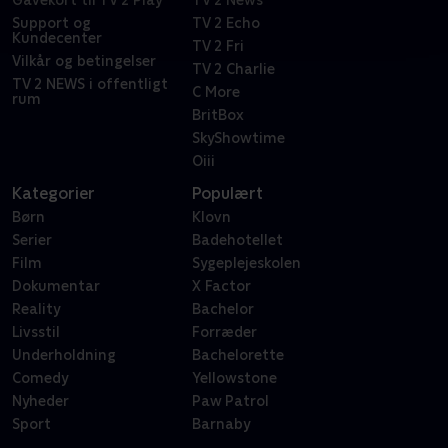
Gavekort til TV 2 Play
TV 2 News
Support og
TV 2 Echo
Kundecenter
TV 2 Fri
Vilkår og betingelser
TV 2 Charlie
TV 2 NEWS i offentligt
C More
rum
BritBox
SkyShowtime
Oiii
Kategorier
Populært
Børn
Klovn
Serier
Badehotellet
Film
Sygeplejeskolen
Dokumentar
X Factor
Reality
Bachelor
Livsstil
Forræder
Underholdning
Bachelorette
Comedy
Yellowstone
Nyheder
Paw Patrol
Sport
Barnaby