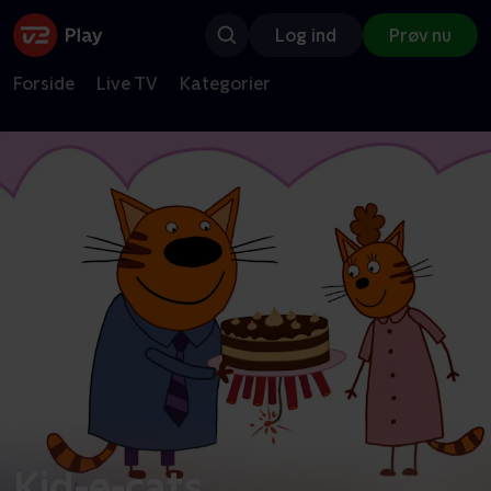
Log ind
Prøv nu
Forside
Live TV
Kategorier
Kid-e-cats