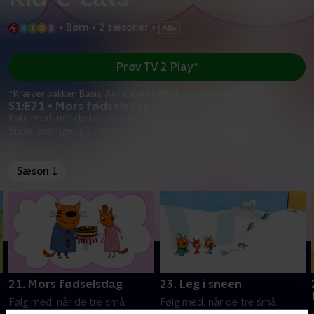
•
Børn
•
2 sæsoner
•
Prøv TV 2 Play*
*Kræver pakken Basis. Administrer dit abonnement på Mit TV 2.
S1:E21 • Mors fødselsdag
Følg med, når de tre små kattekillinger lærer at vise følelser og
finde løsninger på forskellige problemer.
Sæson 1
Sæson 2
21. Mors fødselsdag
23. Leg i sneen
Følg med, når de tre små
Følg med, når de tre små