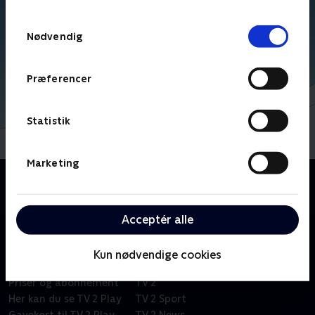
TV 2s privatlivspolitik
.
Samtykkevalg
Nødvendig
Præferencer
Statistik
Marketing
Om Kid-e-cats
Russisk børneserie om tre kattekillinger i en lille by.
Acceptér alle
Kun nødvendige cookies
Om TV 2 Play
Kanaler
Priser og abonnement
TV 2
Her kan du se TV 2 Play
TV 2 Sport