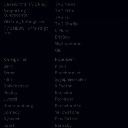
Gavekort til TV 2 Play
TV 2 News
Support og
TV 2 Echo
Kundecenter
TV 2 Fri
Vilkår og betingelser
TV 2 Charlie
TV 2 NEWS i offentligt
C More
rum
BritBox
SkyShowtime
Oiii
Kategorier
Populært
Børn
Klovn
Serier
Badehotellet
Film
Sygeplejeskolen
Dokumentar
X Factor
Reality
Bachelor
Livsstil
Forræder
Underholdning
Bachelorette
Comedy
Yellowstone
Nyheder
Paw Patrol
Sport
Barnaby