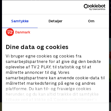
bedste alder, der bliver venner
bedste alder, der bliver venner
med Lillebror.
med Lillebror.
1. maj 2023 • 24 min
1. maj 2023 • 24 min
Samtykke
Detaljer
Om
Andre så også
Dine data og cookies
Vi bruger egne cookies og cookies fra
samarbejdspartnere for at give dig den bedste
oplevelse af TV 2 PLAY, til statistik og til at
målrette annoncer til dig. Vores
samarbejdspartnere kan anvende cookie-data til
målrettet markedsføring på egne og andres
Stor & Lille
Lillefinger
platforme. Du kan til- og fravælge cookies
Børneserier • 1 sæsoner
Børneserier • 1
herunder, og du kan altid trække dit samtykke
tilbage ved at klikke på ’Cookie-indstillinger’ i
bunden af siden. Læs mere om hvordan TV 2
behandler dine oplysninger i