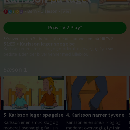
•
Børn
•
1 sæson
•
Prøv TV 2 Play*
*Kræver pakken Basis. Administrer dit abonnement på Mit TV 2.
S1:E3 • Karlsson leger spøgelse
Karlsson er en smuk, klog og moderat overvægtig fyr i sin
bedste alder, der bliver venner med Lillebror.
Sæson 1
3. Karlsson leger spøgelse
4. Karlsson narrer tyvene
Karlsson er en smuk, klog og
Karlsson er en smuk, klog og
moderat overvægtig fyr i sin
moderat overvægtig fyr i sin