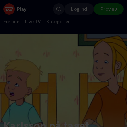
Log ind
Prøv nu
Forside
Live TV
Kategorier
Karlsson på taget