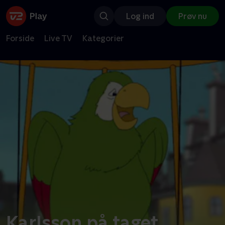
Log ind
Prøv nu
Forside
Live TV
Kategorier
Karlsson på taget