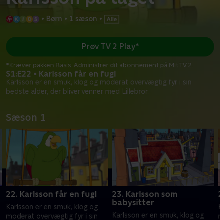
•
Børn
•
1 sæson
•
Prøv TV 2 Play*
*Kræver pakken Basis. Administrer dit abonnement på Mit TV 2.
S1:E22 • Karlsson får en fugl
Karlsson er en smuk, klog og moderat overvægtig fyr i sin
bedste alder, der bliver venner med Lillebror.
Sæson 1
22. Karlsson får en fugl
23. Karlsson som
babysitter
Karlsson er en smuk, klog og
Karlsson er en smuk, klog og
moderat overvægtig fyr i sin