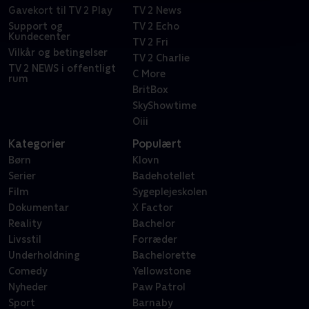
Gavekort til TV 2 Play
TV 2 News
Support og
TV 2 Echo
Kundecenter
TV 2 Fri
Vilkår og betingelser
TV 2 Charlie
TV 2 NEWS i offentligt
C More
rum
BritBox
SkyShowtime
Oiii
Kategorier
Populært
Børn
Klovn
Serier
Badehotellet
Film
Sygeplejeskolen
Dokumentar
X Factor
Reality
Bachelor
Livsstil
Forræder
Underholdning
Bachelorette
Comedy
Yellowstone
Nyheder
Paw Patrol
Sport
Barnaby