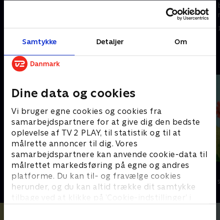
moderat overvægtig fyr i sin
bedste alder, der bliver venner
bedste alder, der bliver venner
med Lillebror.
med Lillebror.
1. maj 2023 • 24 min
1. maj 2023 • 24 min
Samtykke
Detaljer
Om
Andre så også
Dine data og cookies
Vi bruger egne cookies og cookies fra
samarbejdspartnere for at give dig den bedste
oplevelse af TV 2 PLAY, til statistik og til at
målrette annoncer til dig. Vores
samarbejdspartnere kan anvende cookie-data til
målrettet markedsføring på egne og andres
Stor & Lille
Lillefinger
platforme. Du kan til- og fravælge cookies
Børneserier • 1 sæsoner
Børneserier • 1
herunder, og du kan altid trække dit samtykke
tilbage ved at klikke på ’Cookie-indstillinger’ i
bunden af siden. Læs mere om hvordan TV 2
behandler dine oplysninger i