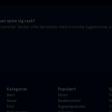
n spise sig rask?
ogrammer tester otte danskere med kroniske sygdomme, om
Kategorier
Populært
S
Børn
Klovn
F
Serier
Badehotellet
H
Film
Sygeplejeskolen
C