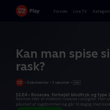
Forside
Live TV
Kategori
Kan man spise s
rask?
•
Dokumentar
•
2 sæsoner
•
S2:E4 • Rosacea, forhøjet blodtryk og type 
Rasmus lider af voldsom rosacea i ansigtet. Han 
påvirket af sygdommen og går til daglig med kas