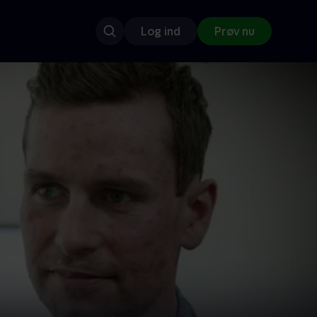
Log ind
Prøv nu