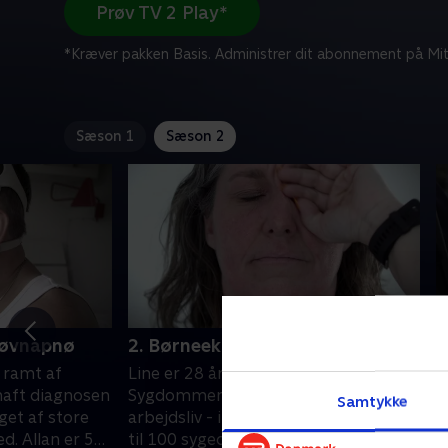
Prøv TV 2 Play*
*Kræver pakken Basis. Administrer dit abonnement på Mit
Sæson 1
Sæson 2
 søvnapnø
2. Børneeksem og astma
3
m
 ramt af
Line er 28 år og hårdt ramt af astma.
L
 haft diagnosen
Sygdommen påvirker især Lines
Samtykke
b
aget af store
arbejdsliv - i gennemsnit har hun op
s
d. Allan er 50
til 100 sygedage om året. Line