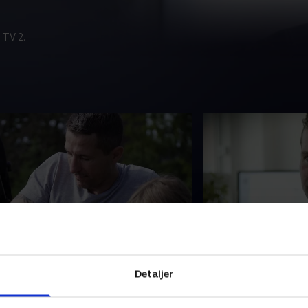
 TV 2.
. Kronisk tarmbetændelse og
4. Rosacea, forh
igræne
type 2-diabetes
aura er 22 år og har siden
Rasmus lider af vol
Detaljer
arndommen lidt af kronisk
ansigtet. Han er me
pændingshovedpine og
sygdommen og går t