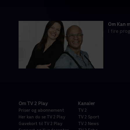
Om Kan ma
I fire pr
Om TV 2 Play
Kanaler
Priser og abonnement
TV 2
Her kan du se TV 2 Play
TV 2 Sport
Gavekort til TV 2 Play
TV 2 News