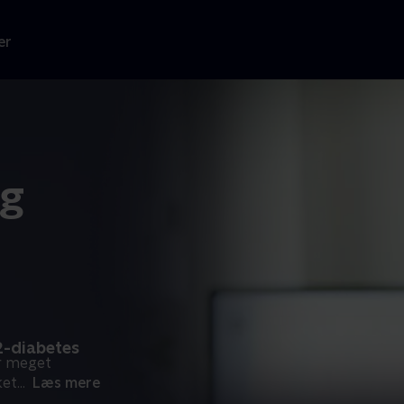
er
ig
2-diabetes
er meget
ket
...
Læs mere