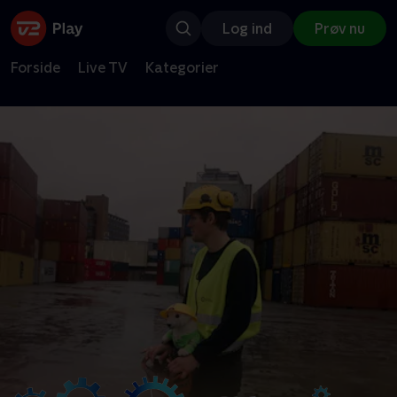
Log ind
Prøv nu
Forside
Live TV
Kategorier