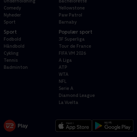
Underholdning
Bachelorette
Comedy
Yellowstone
Nyheder
Paw Patrol
Sport
Barnaby
Sport
Populær sport
Fodbold
3F Superliga
Håndbold
Tour de France
Cykling
FIFA VM 2026
Tennis
A Liga
Badminton
ATP
WTA
NFL
Serie A
Diamond League
La Vuelta