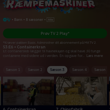
•
Børn
•
8 sæsoner
•
Prøv TV 2 Play*
*Kræver pakken Basis. Administrer dit abonnement på Mit TV 2.
S3:E6 • Containerkran
Et containerskib lægger til havnekajen og skal have 30 tunge
containere med videre ud i verden. En opgave for
...
Læs mere
Sæson 1
Sæson 2
Sæson 3
Sæson 4
Sæson 5
6. Containerkran
7. Chipsfabrik