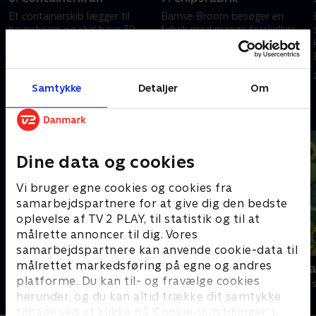
Et containerskib lægger til
Bamse Broom besøger en
havnekajen og skal have 30
fabrik med mange forskellige
tunge containere med videre
og spændende
ud i verden. En opgave for
kæmpemaskiner. Her får vi at
e
containerkranen som Bamse
se hvordan maskinerne
26. maj 2022 • 6 min
26. maj 2022 • 7 min
Broom lærer at styre.
forvandler kartofler til chips!
Samtykke
Detaljer
Om
Andre så også
Dine data og cookies
Vi bruger egne cookies og cookies fra
samarbejdspartnere for at give dig den bedste
oplevelse af TV 2 PLAY, til statistik og til at
målrette annoncer til dig. Vores
samarbejdspartnere kan anvende cookie-data til
målrettet markedsføring på egne og andres
Kæmpemaskiner - Slikfabrikken
Geckos Gar
platforme. Du kan til- og fravælge cookies
Børneserier • 1 sæsoner
Børneserier • 2
herunder, og du kan altid trække dit samtykke
tilbage ved at klikke på ’Cookie-indstillinger’ i