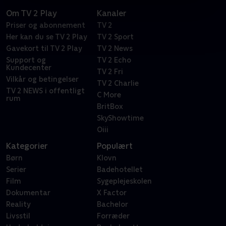
Om TV 2 Play
Kanaler
Priser og abonnement
TV 2
Her kan du se TV 2 Play
TV 2 Sport
Gavekort til TV 2 Play
TV 2 News
Support og
TV 2 Echo
Kundecenter
TV 2 Fri
Vilkår og betingelser
TV 2 Charlie
TV 2 NEWS i offentligt
C More
rum
BritBox
SkyShowtime
Oiii
Kategorier
Populært
Børn
Klovn
Serier
Badehotellet
Film
Sygeplejeskolen
Dokumentar
X Factor
Reality
Bachelor
Livsstil
Forræder