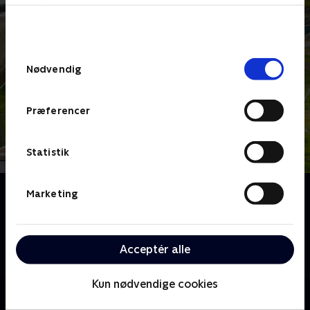
bunden af siden. Læs mere om hvordan TV 2
behandler dine oplysninger i
TV 2s privatlivspolitik
.
Samtykkevalg
Nødvendig
Præferencer
Statistik
Om Kæmpemaskiner
Marketing
Den lille tøjbamse, Bamse Broom, elsker
kæmpestore maskiner! Kom med når han er med
maskinerne på arbejde. Her får han at se hvordan de
Acceptér alle
fungerer, og hvor store kræfter de har.
Kun nødvendige cookies