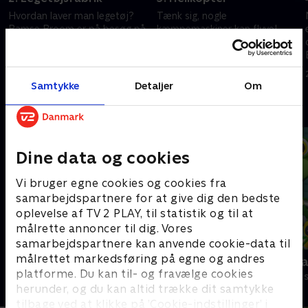
Hvordan laver man legetøj?
Tænk sig, nogle
Bamse Broom er på besøg på
kæmpemaskiner kan flyve!
en legetøjsfabrik for at se
Bamse Broom ser, hvordan en
maskiner, som kan smelte og
helikopter fungerer og hjælper
forme plastik, så det bliver til
piloten Mette med at løfte ting
25. december 2022 • 6 min
25. december 2022 • 6 min
helt nyt legetøj.
fra bakken.
Samtykke
Detaljer
Om
Andre så også
Dine data og cookies
Vi bruger egne cookies og cookies fra
samarbejdspartnere for at give dig den bedste
oplevelse af TV 2 PLAY, til statistik og til at
målrette annoncer til dig. Vores
samarbejdspartnere kan anvende cookie-data til
målrettet markedsføring på egne og andres
Kæmpemaskiner - Slikfabrikken
Geckos Gar
platforme. Du kan til- og fravælge cookies
Børneserier • 1 sæsoner
Børneserier • 2
herunder, og du kan altid trække dit samtykke
tilbage ved at klikke på ’Cookie-indstillinger’ i