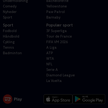
Underholdning
Bachelorette
Comedy
Yellowstone
Nyheder
Paw Patrol
Sport
Barnaby
Sport
Populær sport
Fodbold
3F Superliga
Håndbold
Tour de France
Cykling
FIFA VM 2026
Tennis
A Liga
Badminton
ATP
WTA
NFL
Serie A
Diamond League
La Vuelta