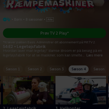
•
Børn
•
8 sæsoner
•
Prøv TV 2 Play*
*Kræver pakken Basis. Administrer dit abonnement på Mit TV 2.
S4:E2 • Legetøjsfabrik
Hvordan laver man legetøj? Bamse Broom er på besøg på en
legetøjsfabrik for at se maskiner, som kan smelte
...
Læs mere
Sæson 1
Sæson 2
Sæson 3
Sæson 4
Sæson 5
2. Legetøjsfabrik
3. Helikopter