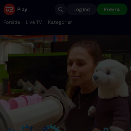
Log ind
Prøv nu
Forside
Live TV
Kategorier