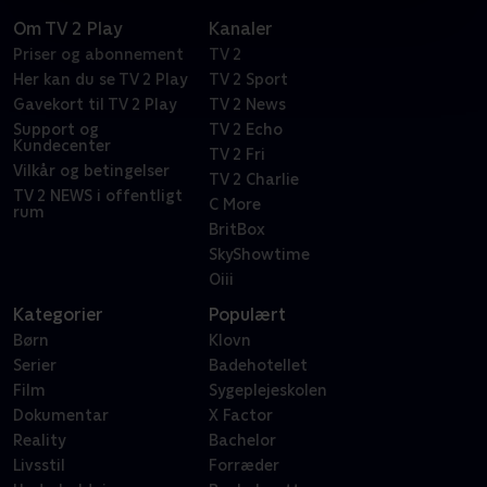
Om TV 2 Play
Kanaler
Priser og abonnement
TV 2
Her kan du se TV 2 Play
TV 2 Sport
Gavekort til TV 2 Play
TV 2 News
Support og
TV 2 Echo
Kundecenter
TV 2 Fri
Vilkår og betingelser
TV 2 Charlie
TV 2 NEWS i offentligt
C More
rum
BritBox
SkyShowtime
Oiii
Kategorier
Populært
Børn
Klovn
Serier
Badehotellet
Film
Sygeplejeskolen
Dokumentar
X Factor
Reality
Bachelor
Livsstil
Forræder