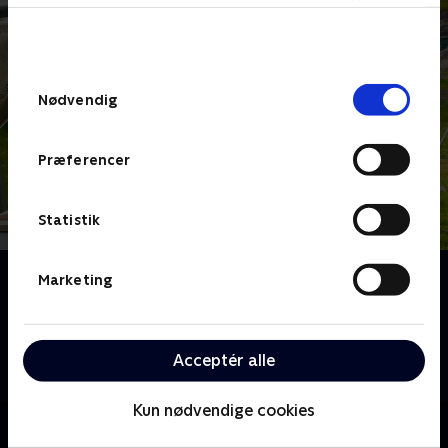
bunden af siden. Læs mere om hvordan TV 2
behandler dine oplysninger i
TV 2s privatlivspolitik
.
Samtykkevalg
Nødvendig
Præferencer
Statistik
Om Kæmpemaskiner
Marketing
Den lille tøjbamse, Bamse Broom, elsker
kæmpestore maskiner! Kom med når han er med
maskinerne på arbejde. Her får han at se hvordan de
Acceptér alle
fungerer, og hvor store kræfter de har.
Kun nødvendige cookies