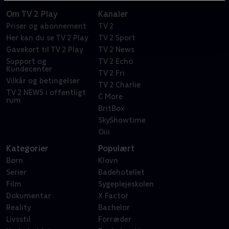
Om TV 2 Play
Kanaler
Priser og abonnement
TV 2
Her kan du se TV 2 Play
TV 2 Sport
Gavekort til TV 2 Play
TV 2 News
Support og
TV 2 Echo
Kundecenter
TV 2 Fri
Vilkår og betingelser
TV 2 Charlie
TV 2 NEWS i offentligt
C More
rum
BritBox
SkyShowtime
Oiii
Kategorier
Populært
Børn
Klovn
Serier
Badehotellet
Film
Sygeplejeskolen
Dokumentar
X Factor
Reality
Bachelor
Livsstil
Forræder