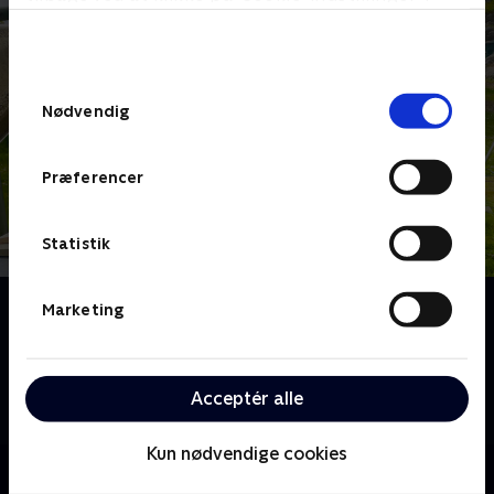
bunden af siden. Læs mere om hvordan TV 2
behandler dine oplysninger i
TV 2s privatlivspolitik
.
Samtykkevalg
Nødvendig
Præferencer
Statistik
Om Kæmpemaskiner
Marketing
Den lille tøjbamse, Bamse Broom, elsker
kæmpestore maskiner! Kom med når han er med
maskinerne på arbejde. Her får han at se hvordan de
Acceptér alle
fungerer, og hvor store kræfter de har.
Kun nødvendige cookies