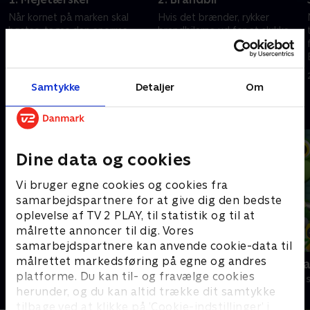
Når kornet på marken skal
Hvis det brænder, rykker
høstes, tages den enorme
brandbilerne ud for at slukke
mejetærsker i brug. Bamse
branden. Bamse Broom er
Broom er med når bondens
med brandkonstabel Gustav
datter, Johanne, skal tærske de
på brandøvelse og en
26. maj 2022 • 5 min
26. maj 2022 • 7 min
mange ton korn.
spændende redning fra et
Samtykke
Detaljer
Om
højhus.
Andre så også
Dine data og cookies
Vi bruger egne cookies og cookies fra
samarbejdspartnere for at give dig den bedste
oplevelse af TV 2 PLAY, til statistik og til at
målrette annoncer til dig. Vores
samarbejdspartnere kan anvende cookie-data til
målrettet markedsføring på egne og andres
Kæmpemaskiner - Slikfabrikken
Geckos Gar
platforme. Du kan til- og fravælge cookies
Børneserier • 1 sæsoner
Børneserier • 2
herunder, og du kan altid trække dit samtykke
tilbage ved at klikke på ’Cookie-indstillinger’ i