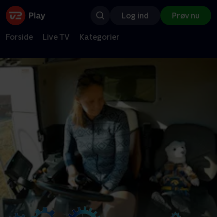
Log ind
Prøv nu
Forside
Live TV
Kategorier