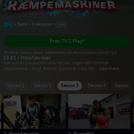
•
Børn
•
8 sæsoner
•
Prøv TV 2 Play*
*Kræver pakken Basis. Administrer dit abonnement på Mit TV 2.
S3:E1 • Mejetærsker
Når kornet på marken skal høstes, tages den enorme
mejetærsker i brug. Bamse Broom er med når
...
Læs mere
Sæson 1
Sæson 2
Sæson 3
Sæson 4
Sæson 5
1. Mejetærsker
2. Brandbil