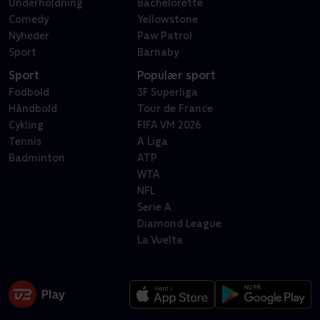
Underholdning
Bachelorette
Comedy
Yellowstone
Nyheder
Paw Patrol
Sport
Barnaby
Sport
Populær sport
Fodbold
3F Superliga
Håndbold
Tour de France
Cykling
FIFA VM 2026
Tennis
A Liga
Badminton
ATP
WTA
NFL
Serie A
Diamond League
La Vuelta