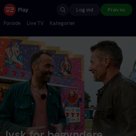
Log ind
Prøv nu
Forside
Live TV
Kategorier
Jysk for begyndere