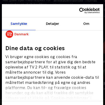
ærkekøbenhavnske Thomas
sig selv har en stolt tradition
Hartmann til en ægte jyde
for at banke en byfest op. Det
fortsætter. Han mangler nemlig
får Hartmann at mærke i
stadig det allervigtigste – den
28. august 2024 • 21 min
dagens jydepraktik.
jyske barndom
14. april 2023 • 21 min
Samtykke
Detaljer
Om
Andre så også
Dine data og cookies
Vi bruger egne cookies og cookies fra
samarbejdspartnere for at give dig den bedste
oplevelse af TV 2 PLAY, til statistik og til at
målrette annoncer til dig. Vores
samarbejdspartnere kan anvende cookie-data til
målrettet markedsføring på egne og andres
Sig det med bolig
Tabu - med 
platforme. Du kan til- og fravælge cookies
Livsstil • 1 sæsoner
Livsstil • 3 sæs
herunder, og du kan altid trække dit samtykke
tilbage ved at klikke på ’Cookie-indstillinger’ i
bunden af siden. Læs mere om hvordan TV 2