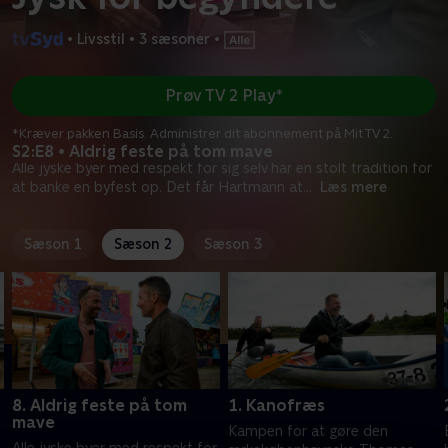
•
Livsstil
•
3 sæsoner
•
Prøv TV 2 Play*
*Kræver pakken Basis. Administrer dit abonnement på Mit TV 2.
S2:E8 • Aldrig feste på tom mave
Alle jyske byer med respekt for sig selv har en stolt tradition for
at banke en byfest op. Det får Hartmann at
...
Læs mere
Sæson 1
Sæson 2
Sæson 3
8. Aldrig feste på tom
1. Kanofræs
mave
Kampen for at gøre den
Alle jyske byer med respekt for