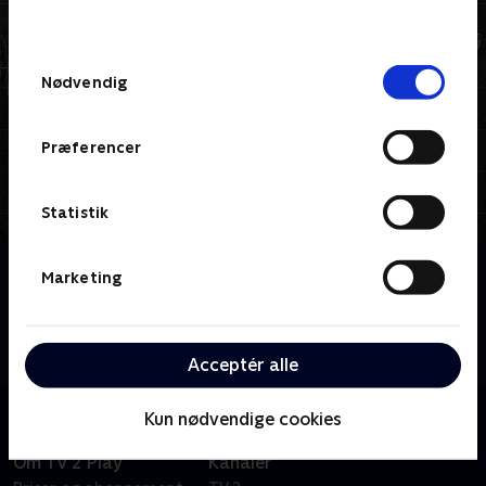
behandler dine oplysninger i
TV 2s privatlivspolitik
.
Samtykkevalg
Nødvendig
Præferencer
Statistik
Om Jysk for begyndere
Marketing
Torben Chris sætter sin ærkekøbenhavnske ven og
kollega Thomas Hartmann i jydepraktik, så han kan
lære at blive en rigtig jyde.
Acceptér alle
Kun nødvendige cookies
Om TV 2 Play
Kanaler