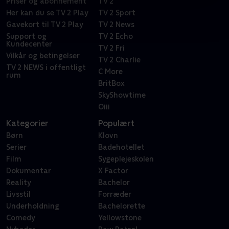
Priser og abonnement
TV 2
Her kan du se TV 2 Play
TV 2 Sport
Gavekort til TV 2 Play
TV 2 News
Support og
TV 2 Echo
Kundecenter
TV 2 Fri
Vilkår og betingelser
TV 2 Charlie
TV 2 NEWS i offentligt
C More
rum
BritBox
SkyShowtime
Oiii
Kategorier
Populært
Børn
Klovn
Serier
Badehotellet
Film
Sygeplejeskolen
Dokumentar
X Factor
Reality
Bachelor
Livsstil
Forræder
Underholdning
Bachelorette
Comedy
Yellowstone