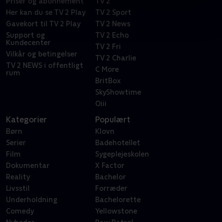
Priser og abonnement
TV 2
Her kan du se TV 2 Play
TV 2 Sport
Gavekort til TV 2 Play
TV 2 News
Support og
TV 2 Echo
Kundecenter
TV 2 Fri
Vilkår og betingelser
TV 2 Charlie
TV 2 NEWS i offentligt
C More
rum
BritBox
SkyShowtime
Oiii
Kategorier
Populært
Børn
Klovn
Serier
Badehotellet
Film
Sygeplejeskolen
Dokumentar
X Factor
Reality
Bachelor
Livsstil
Forræder
Underholdning
Bachelorette
Comedy
Yellowstone