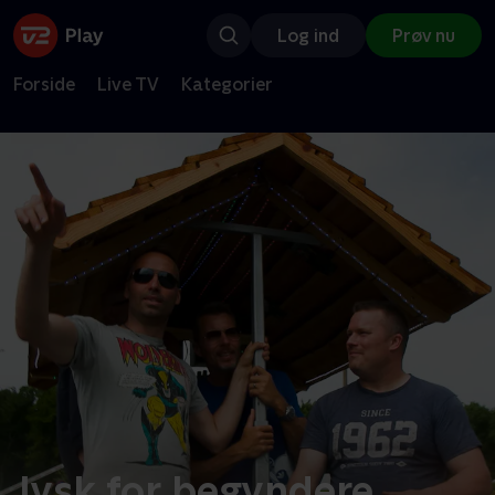
Log ind
Prøv nu
Forside
Live TV
Kategorier
Jysk for begyndere