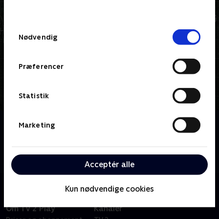
behandler dine oplysninger i
TV 2s privatlivspolitik
.
Samtykkevalg
Nødvendig
Præferencer
Statistik
Om Jysk for begyndere
Marketing
Torben Chris sætter sin ærkekøbenhavnske ven og
kollega Thomas Hartmann i jydepraktik, så han kan
lære at blive en rigtig jyde.
Acceptér alle
Kun nødvendige cookies
Om TV 2 Play
Kanaler