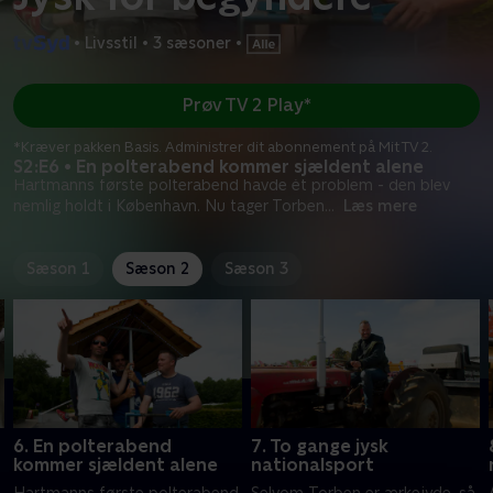
•
Livsstil
•
3 sæsoner
•
Prøv TV 2 Play*
*Kræver pakken Basis. Administrer dit abonnement på Mit TV 2.
S2:E6 • En polterabend kommer sjældent alene
Hartmanns første polterabend havde ét problem - den blev
nemlig holdt i København. Nu tager Torben
...
Læs mere
Sæson 1
Sæson 2
Sæson 3
6. En polterabend
7. To gange jysk
kommer sjældent alene
nationalsport
Hartmanns første polterabend
Selvom Torben er ærkejyde, så