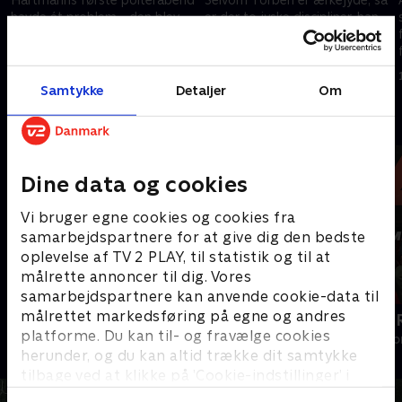
havde ét problem - den blev
er der to jyske discipliner, han
nemlig holdt i København. Nu
ikke har dyrket specielt meget.
tager Torben revanche og giver
Det skal være slut, så nu står
Hartmann en jysk polterabend.
dagen på traktortræk og
31. marts 2023 • 21 min
7. april 2023 • 22 min
håndbold.
Samtykke
Detaljer
Om
Andre så også
Dine data og cookies
Vi bruger egne cookies og cookies fra
samarbejdspartnere for at give dig den bedste
oplevelse af TV 2 PLAY, til statistik og til at
målrette annoncer til dig. Vores
samarbejdspartnere kan anvende cookie-data til
målrettet markedsføring på egne og andres
Sig det med bolig
Tabu - med 
platforme. Du kan til- og fravælge cookies
Livsstil • 1 sæsoner
Livsstil • 3 sæs
herunder, og du kan altid trække dit samtykke
tilbage ved at klikke på ’Cookie-indstillinger’ i
bunden af siden. Læs mere om hvordan TV 2