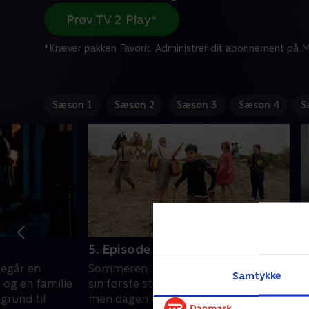
Prøv TV 2 Play*
*Kræver pakken Favorit. Administrer dit abonnement på Mi
Sæson 1
Sæson 2
Sæson 3
Sæson 4
S
5. Episode 5
6
 begår en
Sommeren 1969: Violet glæder sig til
S
Samtykke
, og en familie
sin første strandtur som borgmester,
t
grund til
men dagen ændrer sig brat, da Lindy
T