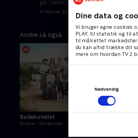
går i fødsel, og Mays fremtid trues.
4
4. februar 2026 • 58 min
Dine data og coo
Vi bruger egne cookies o
PLAY, til statistik og ti
Andre så også
til målrettet markedsfør
du kan altid trække dit s
mere om hvordan TV 2 be
Nødvendig
Badehotellet
Drama • 10 sæsoner