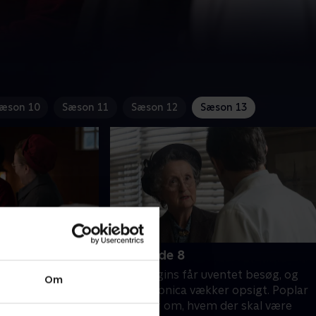
æson 10
Sæson 11
Sæson 12
Sæson 13
8. Episode 8
. Joyce får
Miss Higgins får uventet besøg, og
Om
en teenage-mor
søster Monica vækker opsigt. Poplar
igende sandhed.
stemmer om, hvem der skal være