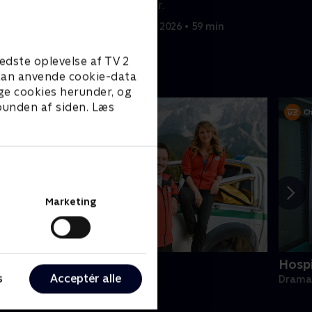
Årets Mor.
min
4. februar 2026 • 59 min
edste oplevelse af TV 2
e kan anvende cookie-data
ge cookies herunder, og
 bunden af siden. Læs
Marketing
jergets helte
Hospi
s
Acceptér alle
rama • 15 sæsoner
Drama 