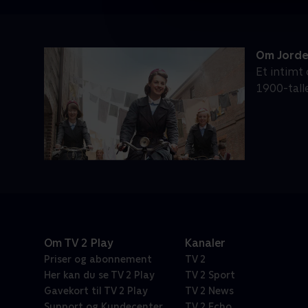
Om Jord
Et intimt
1900-tall
Om TV 2 Play
Kanaler
Priser og abonnement
TV 2
Her kan du se TV 2 Play
TV 2 Sport
Gavekort til TV 2 Play
TV 2 News
Support og Kundecenter
TV 2 Echo