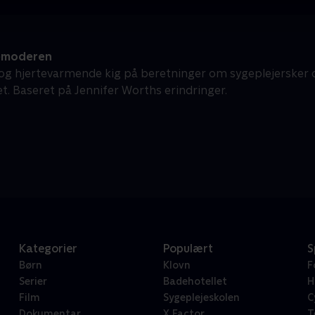
emoderen
 og hjertevarmende kig på beretninger om sygeplejersker
et. Baseret på Jennifer Worths erindringer.
Kategorier
Populært
S
Børn
Klovn
F
Serier
Badehotellet
H
Film
Sygeplejeskolen
C
Dokumentar
X Factor
T