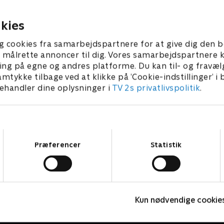
. februar 2026 • 58 min
4. februar 2026 • 59 
kies
g cookies fra samarbejdspartnere for at give dig den b
l at målrette annoncer til dig. Vores samarbejdspartner
ing på egne og andres platforme. Du kan til- og fravæl
amtykke tilbage ved at klikke på ’Cookie-indstillinger’ i
handler dine oplysninger i
TV 2s privatlivspolitik
.
Samtykkevalg
Præferencer
Statistik
Doc Martin
B
Kun nødvendige cookie
Drama • 10 sæsoner
D