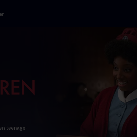
er
 en teenage-