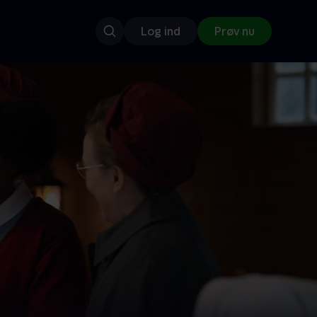
Log ind
Prøv nu