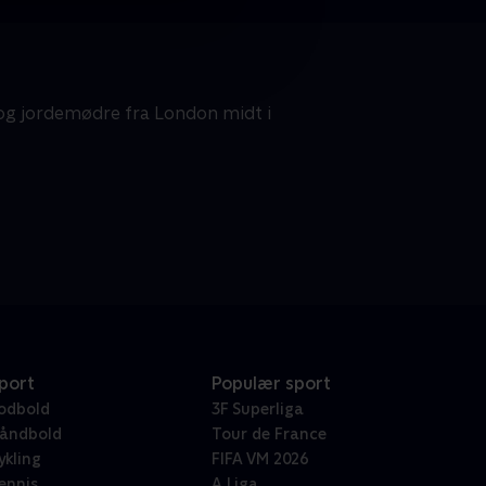
 og jordemødre fra London midt i
port
Populær sport
odbold
3F Superliga
åndbold
Tour de France
ykling
FIFA VM 2026
ennis
A Liga