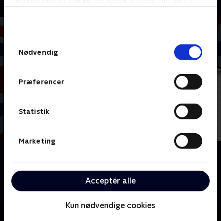
tilbage ved at klikke på ’Cookie-indstillinger’ i
bunden af siden. Læs mere om hvordan TV 2
behandler dine oplysninger i
TV 2s privatlivspolitik
.
Samtykkevalg
Nødvendig
Præferencer
Statistik
Marketing
Om Javel, hr. statsminister
Opfølgeren til den populære, britiske komedieserie
'Javel, hr. minister', hvor Jim Hacker er steget i
Acceptér alle
graderne og er blevet statsminister.
Kun nødvendige cookies