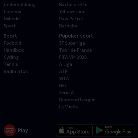
Underholdning
Bachelorette
Comedy
Yellowstone
Nyheder
Paw Patrol
Sport
Barnaby
Sport
Populær sport
Fodbold
3F Superliga
Håndbold
Tour de France
Cykling
FIFA VM 2026
Tennis
A Liga
Badminton
ATP
WTA
NFL
Serie A
Diamond League
La Vuelta