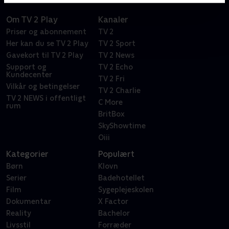
Om TV 2 Play
Kanaler
Priser og abonnement
TV 2
Her kan du se TV 2 Play
TV 2 Sport
Gavekort til TV 2 Play
TV 2 News
Support og
TV 2 Echo
Kundecenter
TV 2 Fri
Vilkår og betingelser
TV 2 Charlie
TV 2 NEWS i offentligt
C More
rum
BritBox
SkyShowtime
Oiii
Kategorier
Populært
Børn
Klovn
Serier
Badehotellet
Film
Sygeplejeskolen
Dokumentar
X Factor
Reality
Bachelor
Livsstil
Forræder