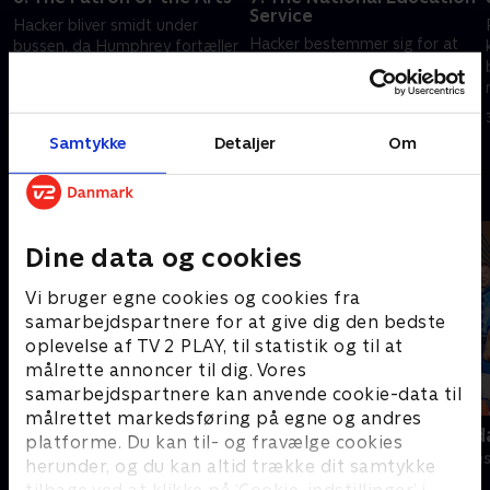
Service
Hacker bliver smidt under
Hacker bestemmer sig for at
bussen, da Humphrey fortæller
afskaffe Ministeriet for
e
en betydningsfuld person
Uddannelse og Videnskab for
inden for kunstverdenen, at
at spare penge og i stedet give
regeringen har planer om at
27. juli 2008 • 28 min
pengene direkte til skolerne.
skære i deres tilskud.
2. august 2008 • 30 min
Samtykke
Detaljer
Om
Andre så også
Dine data og cookies
Vi bruger egne cookies og cookies fra
samarbejdspartnere for at give dig den bedste
oplevelse af TV 2 PLAY, til statistik og til at
målrette annoncer til dig. Vores
samarbejdspartnere kan anvende cookie-data til
målrettet markedsføring på egne og andres
Padeldrømme
Robssons (da
platforme. Du kan til- og fravælge cookies
Komedie • 1 sæsoner
Komedie • 1 sæ
herunder, og du kan altid trække dit samtykke