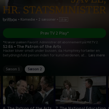
•
Komedie
•
2 sæsoner
•
Prøv TV 2 Play*
*Kræver pakken Favorit. Administrer dit abonnement på Mit TV 2.
S2:E6 • The Patron of the Arts
Hacker bliver smidt under bussen, da Humphrey fortæller en
betydningsfuld person inden for kunstverdenen, at
...
Læs mere
Sæson 1
Sæson 2
6. The Patron of the Arts
7. The National Education