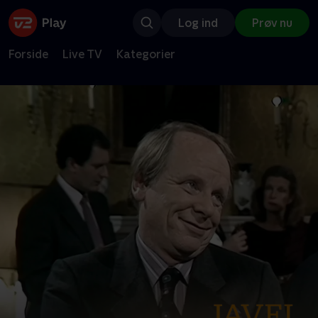
Log ind
Prøv nu
Forside
Live TV
Kategorier