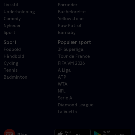
Livsstil
Forræder
Underholdning
Bachelorette
Comedy
Yellowstone
Nyheder
Paw Patrol
Sport
Barnaby
Sport
Populær sport
Fodbold
3F Superliga
Håndbold
Tour de France
Cykling
FIFA VM 2026
Tennis
A Liga
Badminton
ATP
WTA
NFL
Serie A
Diamond League
La Vuelta