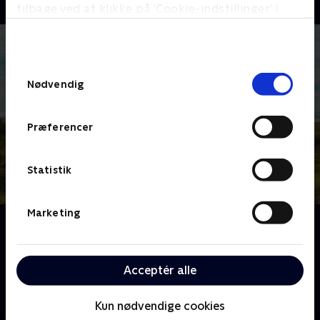
tilbage ved at klikke på ’Cookie-indstillinger’ i
bunden af siden. Læs mere om hvordan TV 2
behandler dine oplysninger i
TV 2s privatlivspolitik
.
Samtykkevalg
Nødvendig
Præferencer
Statistik
Marketing
Om Ja for Fanø
Mød Johnny Madsen, hans art director manager
Jeanett og alle de frivillige på kulturstedet Realen, der
Acceptér alle
ligger på Fanø - øen, hvor man ikke kender til ordet
'nej'.
Kun nødvendige cookies