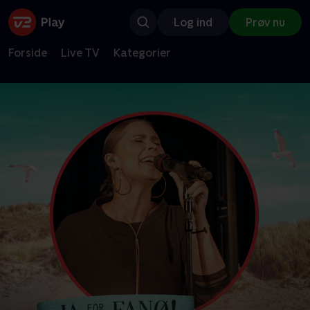
Log ind
Prøv nu
Forside
Live TV
Kategorier