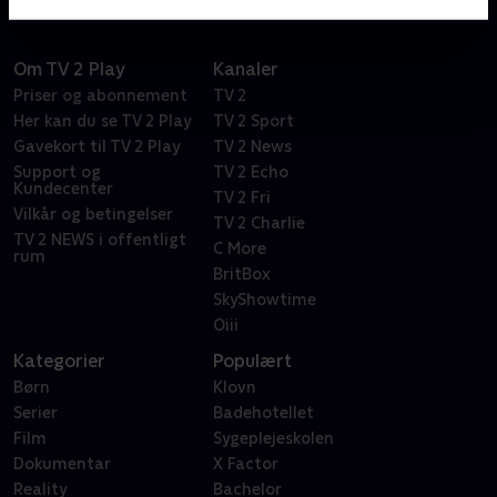
Om TV 2 Play
Kanaler
Priser og abonnement
TV 2
Her kan du se TV 2 Play
TV 2 Sport
Gavekort til TV 2 Play
TV 2 News
Support og
TV 2 Echo
Kundecenter
TV 2 Fri
Vilkår og betingelser
TV 2 Charlie
TV 2 NEWS i offentligt
C More
rum
BritBox
SkyShowtime
Oiii
Kategorier
Populært
Børn
Klovn
Serier
Badehotellet
Film
Sygeplejeskolen
Dokumentar
X Factor
Reality
Bachelor