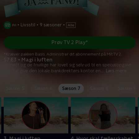
•
Livsstil
•
9 sæsoner
•
Prøv TV 2 Play*
*Kræver pakken Basis. Administrer dit abonnement på Mit TV 2.
S7:E3 • Magi i luften
Jeanett og de frivillige har lovet sig selv ud til en specialopgave.
De skal give den lokale bankdirektørs kontor en
...
Læs mere
Sæson 5
Sæson 6
Sæson 7
Sæson 8
Sæson 9
3. Magi i luften
4. Hvor skal fællesskabet