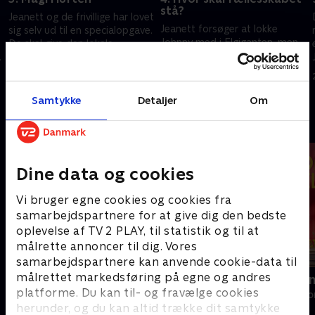
stå?
Jeanett og de frivillige har lovet
Jeanett forsøger at lokke
sig selv ud til en specialopgave.
Johnny med i Elgiganten, men
De skal give den lokale
Johnny har helt andre planer
n
bankdirektørs kontor en
for, hvad der skal købes ind. Og
makeover. Og så kommer
7. marts 2024 • 29 min
så kommer Jakob Fauerby på
Halberg & Friends.
14. marts 2024 • 28 min
besøg.
Samtykke
Detaljer
Om
Andre så også
Dine data og cookies
Vi bruger egne cookies og cookies fra
samarbejdspartnere for at give dig den bedste
oplevelse af TV 2 PLAY, til statistik og til at
målrette annoncer til dig. Vores
samarbejdspartnere kan anvende cookie-data til
målrettet markedsføring på egne og andres
Helt sort
Linde på La
platforme. Du kan til- og fravælge cookies
Livsstil • 7 sæsoner
Livsstil • 5 sæs
herunder, og du kan altid trække dit samtykke